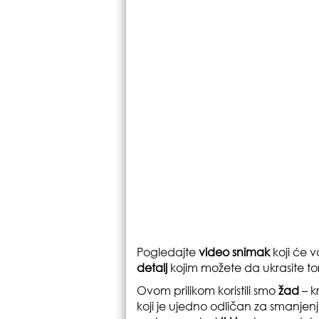
Pogledajte
video snimak
koji će
detalj
kojim možete da ukrasite tor
Ovom prilikom koristili smo
žad
– k
koji je ujedno odličan za smanjenj