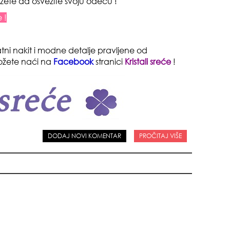
ožete da osvežite svoju odeću !
 !
zbo
tni nakit i modne detalje pravljene od
mes
ožete naći na
Facebook
stranici
Kristali sreće
!
DODAJ NOVI KOMENTAR
PROČITAJ VIŠE
čuv
suš