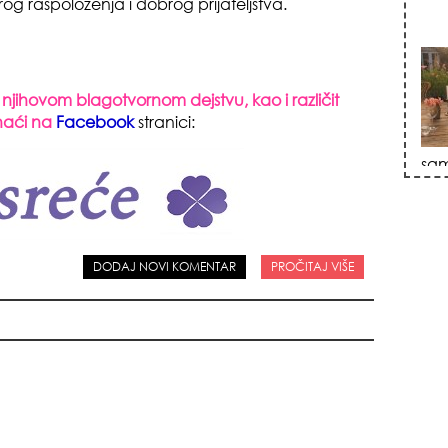
g raspoloženja i dobrog prijateljstva.
 i njihovom blagotvornom dejstvu, kao i različit
naći na
Facebook
stranici:
sam
DODAJ NOVI KOMENTAR
PROČITAJ VIŠE
jed