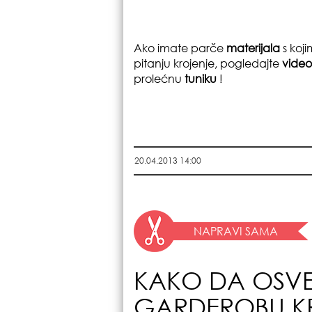
Ako imate parče
materijala
s koj
pitanju krojenje, pogledajte
vide
prolećnu
tuniku
!
20.04.2013 14:00
NAPRAVI SAMA
KAKO DA OSVE
GARDEROBU KR