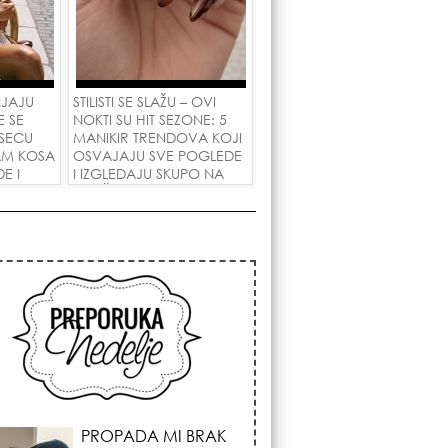
NJAJU
STILISTI SE SLAŽU – OVI
E SE
NOKTI SU HIT SEZONE: 5
SECU
MANIKIR TRENDOVA KOJI
AM KOSA
OSVAJAJU SVE POGLEDE
E I
I IZGLEDAJU SKUPO NA
 LJUBAV!
SVAČIJIM RUKAMA!
PROPADA MI BRAK