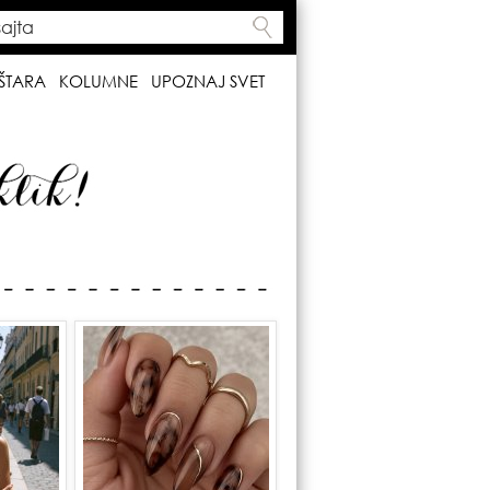
ta
h form
ŠTARA
KOLUMNE
UPOZNAJ SVET