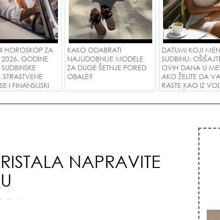
I HOROSKOP ZA
KAKO ODABRATI
DATUMI KOJI ME
 2026. GODINE
NAJUDOBNIJE MODELE
SUDBINU: OŠIŠAJT
 SUDBINSKE
ZA DUGE ŠETNJE PORED
OVIH DANA U ME
, STRASTVENE
OBALE?
AKO ŽELITE DA V
 I FINANSIJSKI
RASTE KAO IZ VOD
A SVE ZNAKOVE!
PRIVUČETE NOVU
RISTALA NAPRAVITE
BU