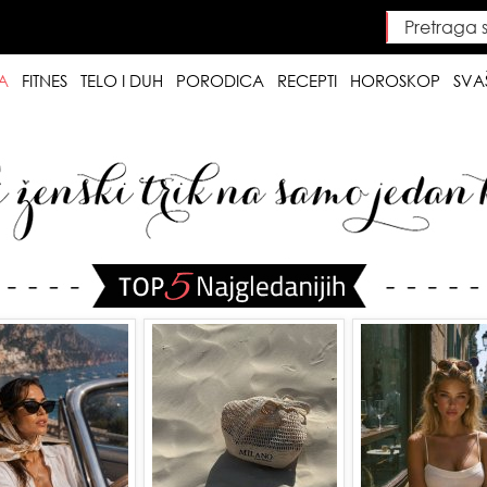
Pretraga saj
Searc
A
FITNES
TELO I DUH
PORODICA
RECEPTI
HOROSKOP
SVA