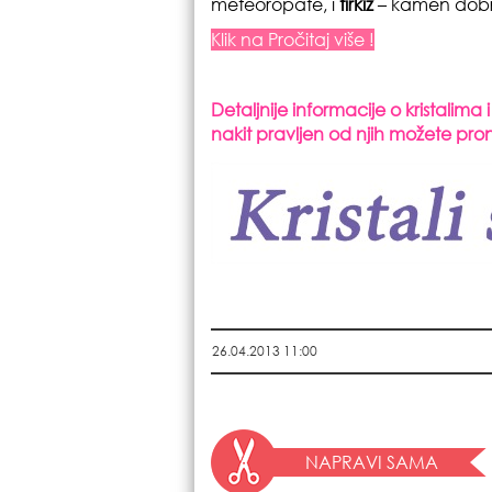
meteoropate, i
tirkiz
– kamen dobro
Klik na Pročitaj više !
Detaljnije informacije o kristalima
nakit pravljen od njih možete pro
26.04.2013 11:00
NAPRAVI SAMA