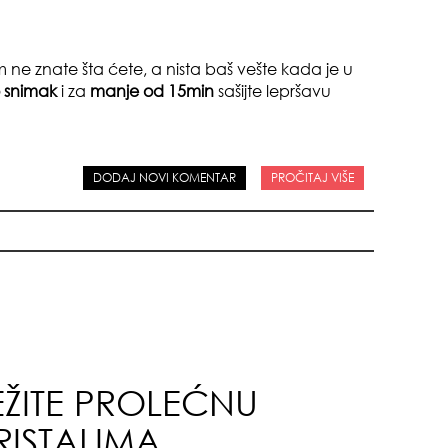
sku
im ne znate šta ćete, a nista baš vešte kada je u
o snimak
i za
manje od 15min
sašijte lepršavu
DODAJ NOVI KOMENTAR
PROČITAJ VIŠE
zna
ŽITE PROLEĆNU
+35
ISTALIMA