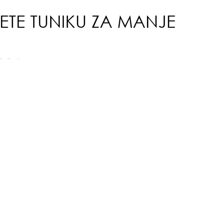
ETE TUNIKU ZA MANJE
vat
izn
emo
tre
luk