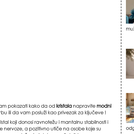
muž
 vam pokazati kako da od
kristala
napravite
modni
bu ili da vam posluži kao privezak za ključeve !
ristal koji donosi ravnotežu i mantalnu stabilnosti i
odg
e nervoze, a pozitivno utiče na osobe koje su