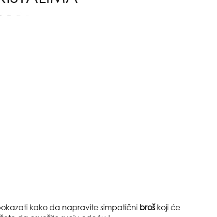
pri
tok
okazati kako da napravite simpatični
broš
koji će