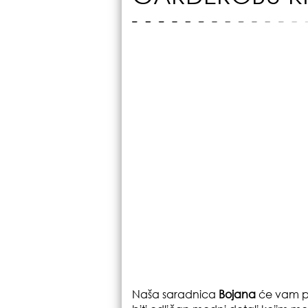
Naša saradnica
Bojana
će vam p