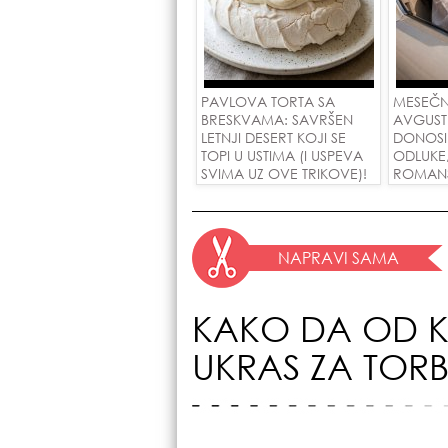
PAVLOVA TORTA SA
MESEČN
BRESKVAMA: SAVRŠEN
AVGUST
LETNJI DESERT KOJI SE
DONOSI
TOPI U USTIMA (I USPEVA
ODLUKE
SVIMA UZ OVE TRIKOVE)!
ROMANSE
USPEH Z
NAPRAVI SAMA
KAKO DA OD K
UKRAS ZA TOR