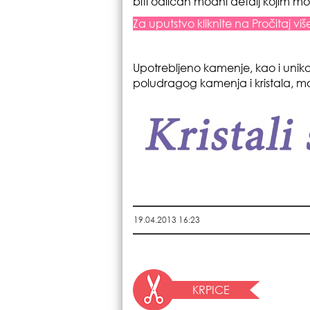
biti odličan modni detalj kojim m
Za uputstvo kliknite na Pročitaj više
Upotrebljeno kamenje, kao i unika
poludragog kamenja i kristala, m
19.04.2013 16:23
KRPICE