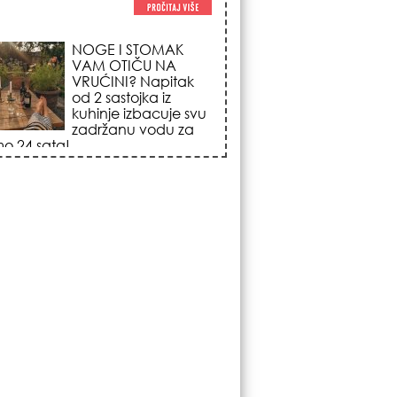
NOGE I STOMAK
VAM OTIČU NA
VRUĆINI? Napitak
od 2 sastojka iz
kuhinje izbacuje svu
zadržanu vodu za
o 24 sata!
KOJA FRIZURA
NAJBOLJE BRIŠE
GODINE? Frizeri
otkrivaju tajnu frizure
koja omekšava crte
lica i skida godine u
nom potezu!
KOSMIČKI PREOKRET
NA POČETKU