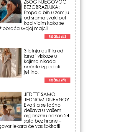
ZBOG NJEGOVOG
BEZOBRAZLUKA:
Propala bih u zemlju
od srama svaki put
kad vidim kako se
 obraća svojoj majci!
3 letnja autfita od
lana i viskoze u
kojima nikada
nećete izgledati
jeftino!
JEDETE SAMO
JEDNOM DNEVNO?
Evo šta se tačno
dešava u vašem
organzmu nakon 24
sata bez hrane –
ovor lekara će vas šokirati!