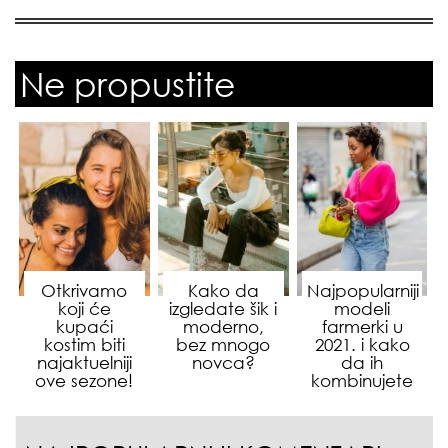
Ne propustite
Otkrivamo
Kako da
Najpopularniji
koji će
izgledate šik i
modeli
kupaći
moderno,
farmerki u
kostim biti
bez mnogo
2021. i kako
najaktuelniji
novca?
da ih
ove sezone!
kombinujete