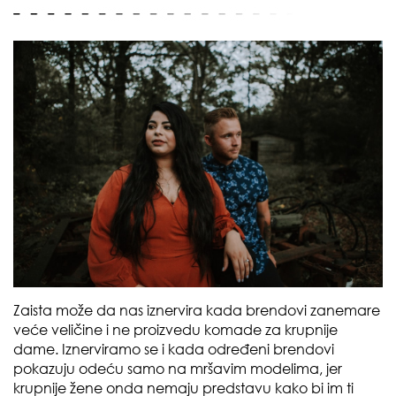
Zaista može da nas iznervira kada brendovi zanemare
veće veličine i ne proizvedu komade za krupnije
dame. Iznerviramo se i kada određeni brendovi
pokazuju odeću samo na mršavim modelima, jer
krupnije žene onda nemaju predstavu kako bi im ti