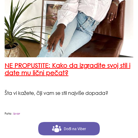
NE PROPUSTITE: Kako da izgradite svoj stil i
date mu lični pečat?
Šta vi kažete, čiji vam se stil najviše dopada?
Foto:
izvor