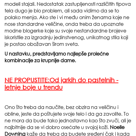
modeli stajali. Nedostatak zastupljenosti različitih tipova
tela dugo je bio problem, ali sada vidimo da se to
polako menja. Ako ste i vi među onim ženama koje ne
nose standardne veličine, onda treba da upoznate
modne blogerke koje su svoje nestandardne brojeve
iskoristile za izgradnju jedinstvenog, unikatnog stila koji
je postao obožavan širom sveta.
U nastavku, predstavljamo najlepše prolećne
kombinacije za krupnije dame.
NE PROPUSTITE:
Od jarkih do pastelnih -
letnje boje u trendu
Ono što treba da naučite, bez obzira na veličinu i
obline, jeste da poštujete svoje telo i da ga zavolite. To
ne mora da bude tako jednostavno kao što zvuči, ali je
najbitnije da se vi dobro osećate u svojoj koži.
Noelle
Downing
kaže da treba da budete sređeni čak i kada