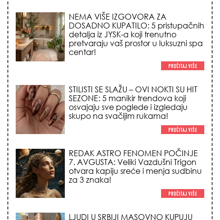
NEMA VIŠE IZGOVORA ZA
DOSADNO KUPATILO: 5 pristupačnih
detalja iz JYSK-a koji trenutno
pretvaraju vaš prostor u luksuzni spa
centar!
STILISTI SE SLAŽU – OVI NOKTI SU HIT
SEZONE: 5 manikir trendova koji
osvajaju sve poglede i izgledaju
skupo na svačijim rukama!
REDAK ASTRO FENOMEN POČINJE
7. AVGUSTA: Veliki Vazdušni Trigon
otvara kapiju sreće i menja sudbinu
za 3 znaka!
LJUDI U SRBIJI MASOVNO KUPUJU