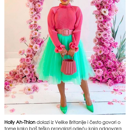
Holly Ah-Thion
dolazi iz Velike Britanije i često govori o
tome kako baš teško pronalazi odeću koja odgovara