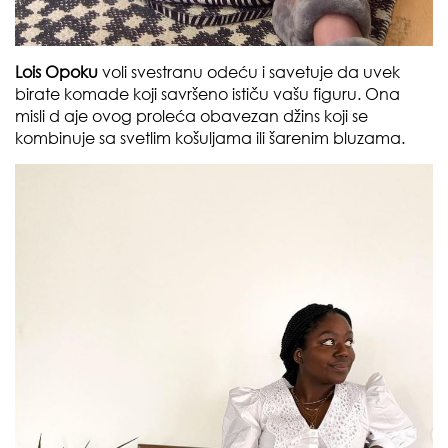
Lois Opoku
voli svestranu odeću i savetuje da uvek
birate komade koji savršeno ističu vašu figuru. Ona
misli d aje ovog proleća obavezan džins koji se
kombinuje sa svetlim košuljama ili šarenim bluzama.