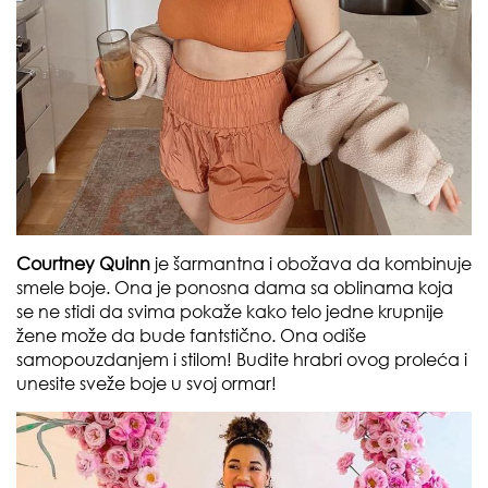
Courtney Quinn
je šarmantna i obožava da kombinuje
smele boje. Ona je ponosna dama sa oblinama koja
se ne stidi da svima pokaže kako telo jedne krupnije
žene može da bude fantstično. Ona odiše
samopouzdanjem i stilom! Budite hrabri ovog proleća i
unesite sveže boje u svoj ormar!