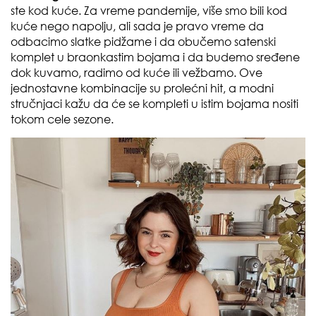
ste kod kuće. Za vreme pandemije, više smo bili kod
kuće nego napolju, ali sada je pravo vreme da
odbacimo slatke pidžame i da obučemo satenski
komplet u braonkastim bojama i da budemo sređene
dok kuvamo, radimo od kuće ili vežbamo. Ove
jednostavne kombinacije su prolećni hit, a modni
stručnjaci kažu da će se kompleti u istim bojama nositi
tokom cele sezone.