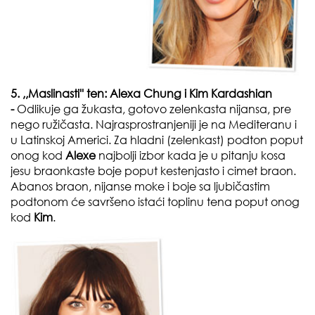
5. ,,Maslinasti'' ten:
Alexa Chung i Kim Kardashian
-
Odlikuje ga žukasta, gotovo zelenkasta nijansa, pre
nego ružičasta. Najrasprostranjeniji je na Mediteranu i
u Latinskoj Americi. Za hladni (zelenkast) podton poput
onog kod
Alexe
najbolji izbor kada je u pitanju kosa
jesu braonkaste boje poput kestenjasto i cimet braon.
Abanos braon, nijanse moke i boje sa ljubičastim
podtonom će savršeno istaći toplinu tena poput onog
kod
Kim
.