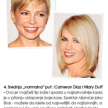
4. Srednja ,,normalna'' put :
Cameron Diaz i
Hilary Duff
-
Ovo je i najčeši tip kože i spada u najzahvalnije kada
je u pitanju uklapanje boje kose. Spektar nijansi je jako
širok - možete da idete od najsvetlijih do najtamnijih, a