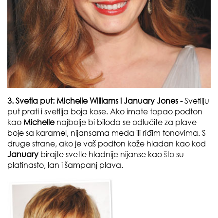
3. Svetla put:
Michelle Williams i
January Jones -
Svetliju
put prati i svetlija boja kose. Ako imate topao podton
kao
Michelle
najbolje bi biloda se odlučite za plave
boje sa karamel, nijansama meda ili riđim tonovima. S
druge strane, ako je vaš podton kože hladan kao kod
January
birajte svetle hladnije nijanse kao što su
platinasto, lan i šampanj plava.