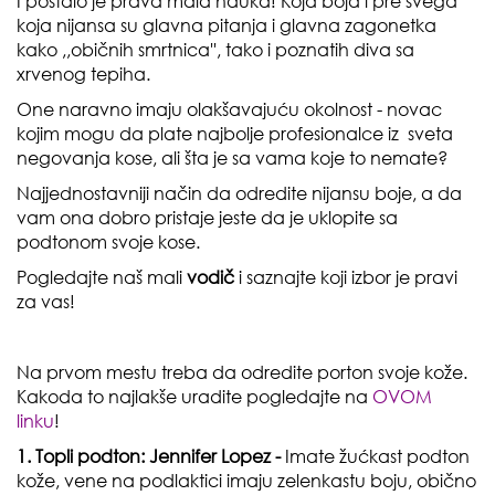
I postalo je prava mala nauka! Koja boja i pre svega
koja nijansa su glavna pitanja i glavna zagonetka
kako ,,običnih smrtnica'', tako i poznatih diva sa
xrvenog tepiha.
One naravno imaju olakšavajuću okolnost - novac
kojim mogu da plate najbolje profesionalce iz sveta
negovanja kose, ali šta je sa vama koje to nemate?
Najjednostavniji način da odredite nijansu boje, a da
vam ona dobro pristaje jeste da je uklopite sa
podtonom svoje kose.
Pogledajte naš mali
vodič
i saznajte koji izbor je pravi
za vas!
Na prvom mestu treba da odredite porton svoje kože.
Kakoda to najlakše uradite pogledajte na
OVOM
linku
!
1. Topli podton: Jennifer Lopez -
Imate žućkast podton
kože, vene na podlaktici imaju zelenkastu boju, obično