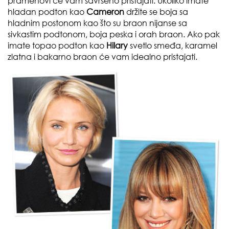
pramenovi će vam savršeno pristajati. Ukoliko imate
hladan podton kao
Cameron
držite se boja sa
hladnim postonom kao što su braon nijanse sa
sivkastim podtonom, boja peska i orah braon. Ako pak
imate topao podton kao
Hilary
svetlo smeđa, karamel
zlatna i bakarno braon će vam idealno pristajati.