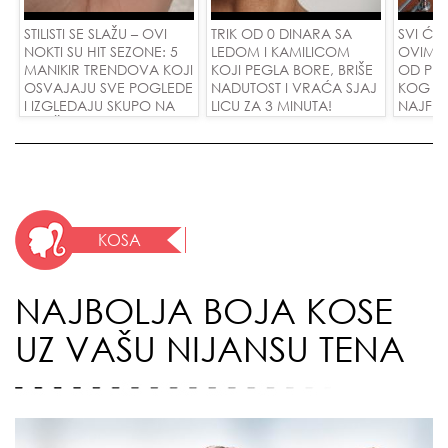
STILISTI SE SLAŽU – OVI
TRIK OD 0 DINARA SA
SVI ĆE 
NOKTI SU HIT SEZONE: 5
LEDOM I KAMILICOM
OVIM M
MANIKIR TRENDOVA KOJI
KOJI PEGLA BORE, BRIŠE
OD PIS
OSVAJAJU SVE POGLEDE
NADUTOST I VRAĆA SJAJ
KOG KO
I IZGLEDAJU SKUPO NA
LICU ZA 3 MINUTA!
NAJFINI
SVAČIJIM RUKAMA!
SU POL
ZAMEN
DINARA
KOSA
NAJBOLJA BOJA KOSE
UZ VAŠU NIJANSU TENA