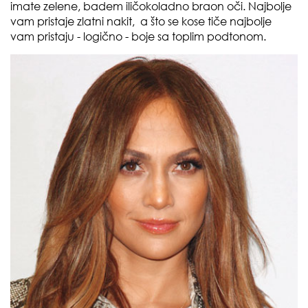
imate zelene, badem iličokoladno braon oči. Najbolje
vam pristaje zlatni nakit, a što se kose tiče najbolje
vam pristaju - logično - boje sa toplim podtonom.