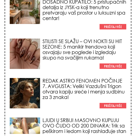
detalja iz JYSK-a koji trenutno
pretvaraju vaš prostor u luksuzni spa
centar!
STILISTI SE SLAŽU – OVI NOKTI SU HIT
SEZONE: 5 manikir trendova koji
osvajaju sve poglede i izgledaju
skupo na svačijim rukama!
REDAK ASTRO FENOMEN POČINJE
7. AVGUSTA: Veliki Vazdušni Trigon
otvara kapiju sreće i menja sudbinu
za 3 znaka!
LJUDI U SRBIJI MASOVNO KUPUJU
OVO ČUDO OD 200 DINARA: Trik sa
peškirom i ledom koji rashlađuje stan
na +35 za 10 minuta (BEZ KLIME)!