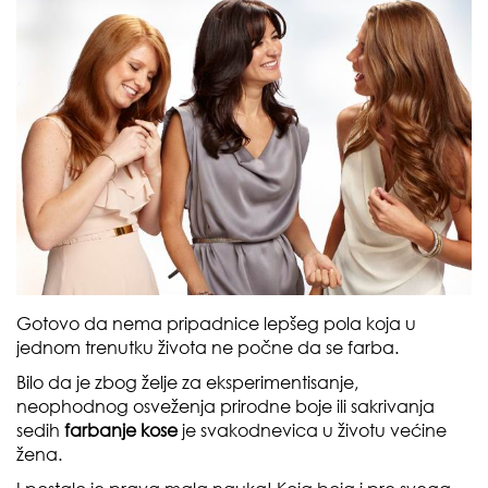
Gotovo da nema pripadnice lepšeg pola koja u
jednom trenutku života ne počne da se farba.
Bilo da je zbog želje za eksperimentisanje,
neophodnog osveženja prirodne boje ili sakrivanja
sedih
farbanje kose
je svakodnevica u životu većine
žena.