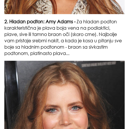
2. Hladan podton:
Amy Adams -
Za hladan podton
karakteristična je plava boja vena na podlaktici,
plave, sive ili tamno braon oči (skoro crne). Najbolje
vam pristaje srebrni nakit, a kada je kosa u pitanju sve
boje sa hladnim podtonom - braon sa sivkastim
podtonom, platinasto plava...