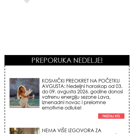
PREPORUKA NEDELJE!
KOSMIČKI PREOKRET NA POČETKU
AVGUSTA: Nedeljni horoskop od 03.
do 09. avgusta 2026. godine donosi
vatrenu energiju sezone Lava,
iznenadni novac i prelomne
emotivne odluke!
NEMA VIŠE IZGOVORA ZA
DOSADNO KUPATILO: 5 pristupačnih