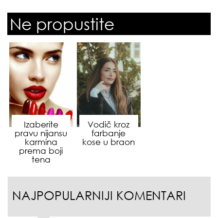
Ne propustite
Izaberite
Vodič kroz
pravu nijansu
farbanje
karmina
kose u braon
prema boji
tena
NAJPOPULARNIJI KOMENTARI