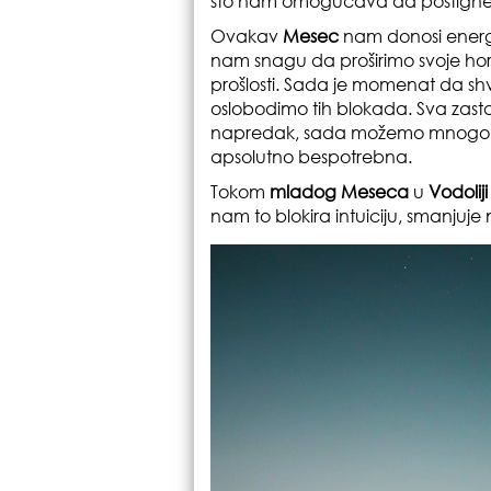
što nam omogućava da postignemo
Ovakav
Mesec
nam donosi energi
nam snagu da proširimo svoje hori
prošlosti. Sada je momenat da shv
oslobodimo tih blokada. Sva zasta
napredak, sada možemo mnogo l
apsolutno bespotrebna.
Tokom
mladog Meseca
u
Vodolij
nam to blokira intuiciju, smanjuje