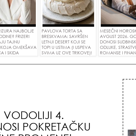
RIZURA NAJBOLJE
PAVLOVA TORTA SA
MESEČNI HOROS
ODINE? FRIZERI
BRESKVAMA: SAVRŠEN
AVGUST 2026. G
AJU TAJNU
LETNJI DESERT KOJI SE
DONOSI SUDBINS
E KOJA OMEKŠAVA
TOPI U USTIMA (I USPEVA
ODLUKE, STRASTV
CA I SKIDA
SVIMA UZ OVE TRIKOVE)!
ROMANSE I FINANS
 U JEDNOM
USPEH ZA SVE ZN
VODOLIJI 4.
NOSI POKRETAČKU