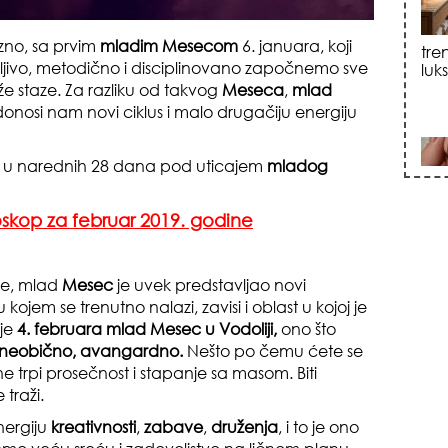
sku
zno, sa prvim
mladim Mesecom
6. januara, koji
jivo, metodično i disciplinovano započnemo sve
 staze. Za razliku od takvog
Meseca
,
mlad
donosi nam novi ciklus i malo drugačiju energiju
ka u narednih 28 dana pod uticajem
mladog
zna
skop za februar 2019. godine
ne, mlad
Mesec
je uvek predstavljao novi
kojem se trenutno nalazi, zavisi i oblast u kojoj je
je
4. februara mlad Mesec u Vodoliji,
ono što
, neobično, avangardno.
Nešto po čemu ćete se
ne trpi prosečnost i stapanje sa masom. Biti
e traži.
+35
nergiju
kreativnosti
,
zabave
,
druženja
, i to je ono