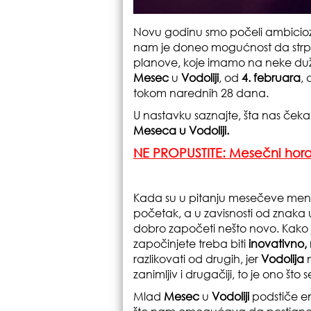
Novu godinu smo počeli ambicio
nam je doneo mogućnost da strpl
planove, koje imamo na neke duže
Mesec
u
Vodoliji
, od
4. februara
, 
tokom narednih 28 dana.
U nastavku saznajte, šta nas če
Meseca u Vodoliji.
NE PROPUSTITE: Mesečni horo
Kada su u pitanju mesečeve me
početak, a u zavisnosti od znaka u 
dobro započeti nešto novo. Kako 
započinjete treba biti
inovativno
razlikovati od drugih, jer
Vodolija
zanimljiv i drugačiji, to je ono što s
Mlad
Mesec
u
Vodoliji
podstiče e