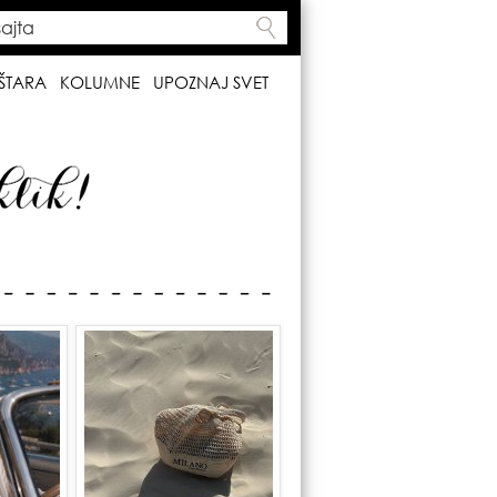
ta
h form
ŠTARA
KOLUMNE
UPOZNAJ SVET