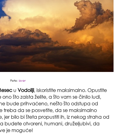
muž
sam
Foto:
izvor
esec
u
Vodoliji
, iskoristite maksimalno. Opustite
je ono što zaista želite, a što vam se činilo ludi,
ne bude prihvaćeno, nešto što odstupa od
 treba da se posvetite, da se maksimalno
jer bilo bi šteta propustiti ih, iz nekog straha od
budete otvoreni, humani, druželjubivi, da
. Sve je moguće!