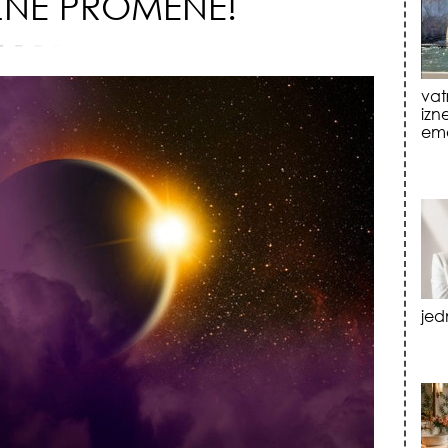
AŽNE PROMENE!
jed
tre
luk