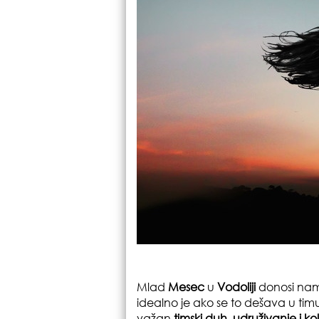
Mlad
Mesec
u
Vodoliji
donosi nam
idealno je ako se to dešava u tim
važan
timski duh, udruživanje i ko