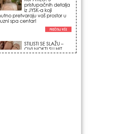
poglede i izgledaju
po na svačijim rukama!
REDAK ASTRO
FENOMEN POČINJE
7. AVGUSTA: Veliki
Vazdušni Trigon
otvara kapiju sreće i
menja sudbinu za 3
ka!
LJUDI U SRBIJI
MASOVNO KUPUJU
OVO ČUDO OD 200
DINARA: Trik sa
peškirom i ledom koji
rashlađuje stan na
 za 10 minuta (BEZ KLIME)!