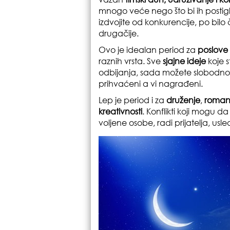
mnogo veće nego što bi ih postigl
izdvojite od konkurencije, po bilo č
drugačije.
Ovo je idealan period za
poslove
raznih vrsta. Sve
sjajne ideje
koje s
odbijanja, sada možete slobodno i 
prihvaćeni a vi nagrađeni.
Lep je period i za
druženje
,
roman
kreativnosti
. Konflikti koji mogu 
voljene osobe, radi prijatelja, u