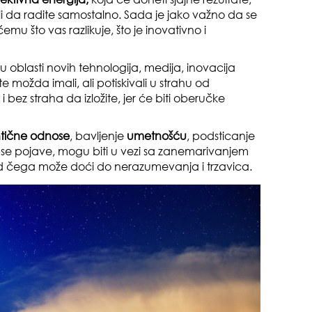
i da radite samostalno. Sada je jako važno da se
emu što vas razlikuje, što je inovativno i
u oblasti novih tehnologija, medija, inovacija
te možda imali, ali potiskivali u strahu od
bez straha da izložite, jer će biti oberučke
tične odnose
, bavljenje
umetnošću
, podsticanje
da se pojave, mogu biti u vezi sa zanemarivanjem
sled čega može doći do nerazumevanja i trzavica.
čuv
suš