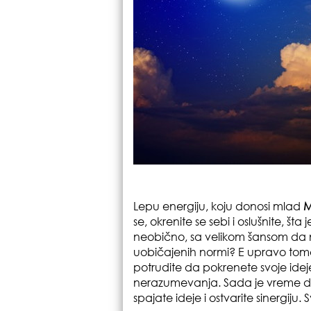
Lepu energiju, koju donosi mlad
M
se, okrenite se sebi i oslušnite, šta 
neobično, sa velikom šansom da 
uobičajenih normi? E upravo tome
potrudite da pokrenete svoje ideje, 
nerazumevanja. Sada je vreme da 
spajate ideje i ostvarite sinergiju