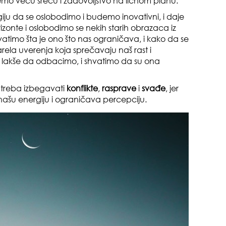
 veću sreću i zadovoljstvo na ličnom planu.
ju da se oslobodimo i budemo inovativni, i daje
zonte i oslobodimo se nekih starih obrazaca iz
atimo šta je ono što nas ograničava, i kako da se
rela uverenja koja sprečavaju naš rast i
akše da odbacimo, i shvatimo da su ona
pri
i
treba izbegavati
konflikte
,
rasprave
i
svađe
, jer
 našu energiju i ograničava percepciju.
tok