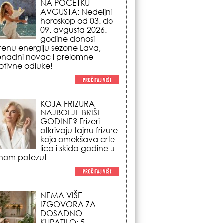
NAJBOLJE BRIŠE
GODINE? Frizeri
otkrivaju tajnu frizure
koja omekšava crte
lica i skida godine u
nom potezu!
NEMA VIŠE
IZGOVORA ZA
DOSADNO
KUPATILO: 5
pristupačnih detalja
iz JYSK-a koji
nutno pretvaraju vaš prostor u
suzni spa centar!
STILISTI SE SLAŽU –
OVI NOKTI SU HIT
SEZONE: 5 manikir
trendova koji
osvajaju sve