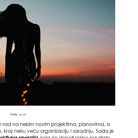
da
evo
Foto:
izvor
 rad na nekim novim projektima, planovima, a
u, kroz neku veću organizaciju i saradnju. Sada je
zbo
mes
lektivna energija,
koja će doneti sjajne rezultate,