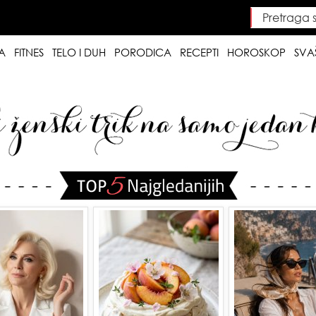
Pretraga saj
Searc
A
FITNES
TELO I DUH
PORODICA
RECEPTI
HOROSKOP
SVA