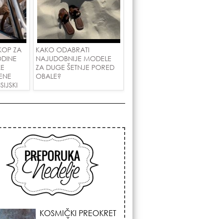
KOP ZA
KAKO ODABRATI
ODINE
NAJUDOBNIJE MODELE
KE
ZA DUGE ŠETNJE PORED
ENE
OBALE?
IJSKI
AKOVE!
KOJA FRIZURA