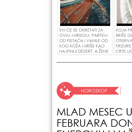
SVI ĆE SE OKRETATI ZA
KOJA F
OVIM MIRISOM: PARFEM
BRIŠE G
OD PISTAĆA I VANILE OD
OTKRIV
KOG KOŽA MIRIŠE KAO
FRIZUR
NAJFINIJI DEZERT, A ŽENE
CRTE LI
SU POLUDELE ZA
GODINE
ZAMENOM OD 1.800
POTEZU!
DINARA!
HOROSKOP
MLAD MESEC U 
FEBRUARA DO