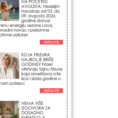
NAJBOLJE BRIŠE
GODINE? Frizeri
otkrivaju tajnu frizure
koja omekšava crte
lica i skida godine u
nom potezu!
NEMA VIŠE
IZGOVORA ZA
DOSADNO
KUPATILO: 5
pristupačnih detalja
iz JYSK-a koji
nutno pretvaraju vaš prostor u
suzni spa centar!
STILISTI SE SLAŽU –
OVI NOKTI SU HIT
SEZONE: 5 manikir
trendova koji
osvajaju sve