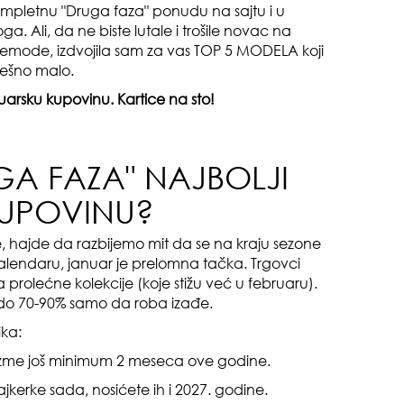
pletnu "Druga faza" ponudu na sajtu i u
 Ali, da ne biste lutale i trošile novac na
 demode, izdvojila sam za vas TOP 5 MODELA koji
mešno malo.
arsku kupovinu. Kartice na sto!
pri
GA FAZA" NAJBOLJI
KUPOVINU?
 hajde da razbijemo mit da se na kraju sezone
lendaru, januar je prelomna tačka. Trgovci
rolećne kolekcije (koje stižu već u februaru).
tok
 do 70-90% samo da roba izađe.
ika:
čizme još minimum 2 meseca ove godine.
ajkerke sada, nosićete ih i 2027. godine.