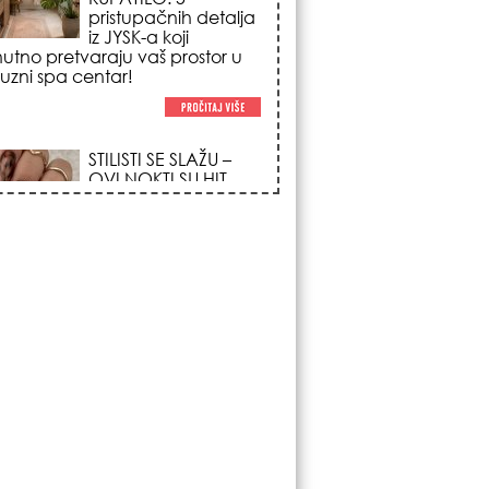
poglede i izgledaju
po na svačijim rukama!
REDAK ASTRO
FENOMEN POČINJE
7. AVGUSTA: Veliki
Vazdušni Trigon
otvara kapiju sreće i
menja sudbinu za 3
ka!
LJUDI U SRBIJI
MASOVNO KUPUJU
OVO ČUDO OD 200
DINARA: Trik sa
peškirom i ledom koji
rashlađuje stan na
 za 10 minuta (BEZ KLIME)!