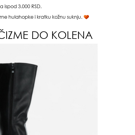
a ispod 3.000 RSD.
 crne hulahopke i kratku kožnu suknju.
 ČIZME DO KOLENA
gen
oki
sam