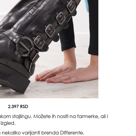
čuv
suš
2.397 RSD
muž
kom stajlingu. Možete ih nositi na farmerke, ali i
izgled.
nekoliko varijanti brenda Differente.