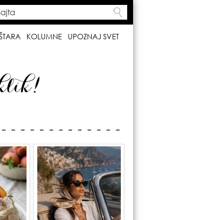
ta
h form
ŠTARA
KOLUMNE
UPOZNAJ SVET