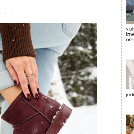
jed
tre
luk