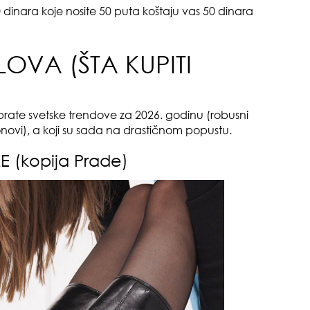
dinara koje nosite 50 puta koštaju vas 50 dinara
da
LOVA (ŠTA KUPITI
prate svetske trendove za 2026. godinu (robusni
tonovi), a koji su sada na drastičnom popustu.
E (kopija Prade)
zbo
mes
evo