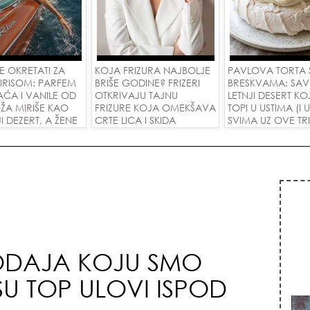
SE OKRETATI ZA
KOJA FRIZURA NAJBOLJE
PAVLOVA TORTA 
IRISOM: PARFEM
BRIŠE GODINE? FRIZERI
BRESKVAMA: SAV
AĆA I VANILE OD
OTKRIVAJU TAJNU
LETNJI DESERT KOJ
ŽA MIRIŠE KAO
FRIZURE KOJA OMEKŠAVA
TOPI U USTIMA (I
JI DEZERT, A ŽENE
CRTE LICA I SKIDA
SVIMA UZ OVE TR
DELE ZA
GODINE U JEDNOM
M OD 1.800
POTEZU!
!
ODAJA KOJU SMO
U TOP ULOVI ISPOD