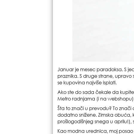
Januar je mesec paradoksa. S jedne 
praznika. S druge strane, upravo
se kupovina najviše isplati.
Ako ste do sada čekale da kupite no
Metro radnjama (i na webshopu) 
Šta to znači u prevodu? To znači 
dodatno snižene. Zimska obuća, k
prošlogodišnjeg snega u aprilu!),
Kao modna urednica, moj posao 