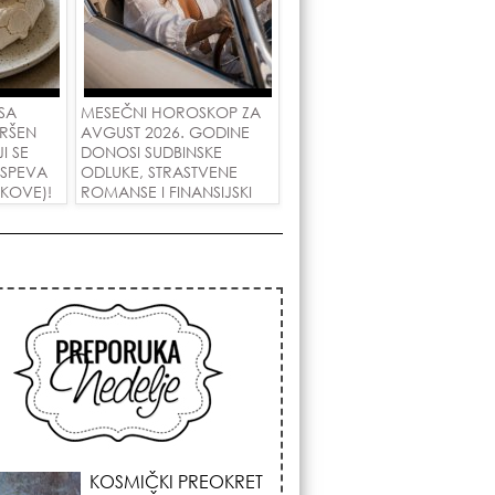
SA
MESEČNI HOROSKOP ZA
RŠEN
AVGUST 2026. GODINE
I SE
DONOSI SUDBINSKE
 USPEVA
ODLUKE, STRASTVENE
IKOVE)!
ROMANSE I FINANSIJSKI
USPEH ZA SVE ZNAKOVE!
KOJA FRIZURA