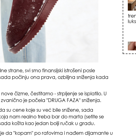
sku
zna
strane, svi smo finansijski istrošeni posle
 sada počinju ona prava, ozbiljna sniženja kada
ve čizme, čestitamo - strpljenje se isplatilo. U
zvanično je počela "DRUGA FAZA" sniženja.
da su cene koje su već bile snižene, sada
oja nam realno treba bar do marta (setite se
+35
 sada košta kao jedan bolji ručak u gradu.
je da "kopam" po rafovima i nađem dijamante u