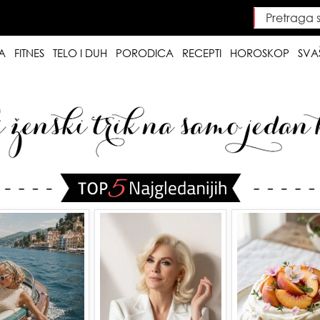
Pretraga saj
Searc
A
FITNES
TELO I DUH
PORODICA
RECEPTI
HOROSKOP
SVA