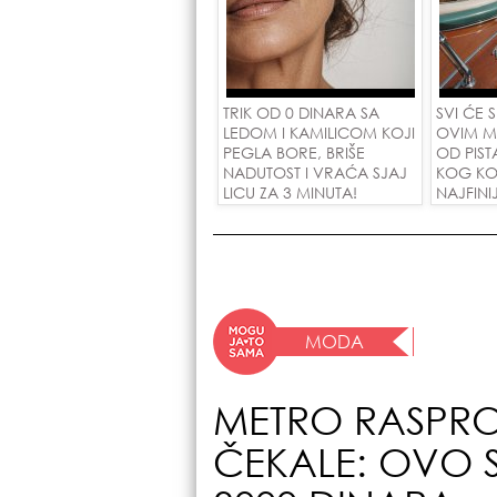
TRIK OD 0 DINARA SA
SVI ĆE 
LEDOM I KAMILICOM KOJI
OVIM M
PEGLA BORE, BRIŠE
OD PIST
NADUTOST I VRAĆA SJAJ
KOG KO
LICU ZA 3 MINUTA!
NAJFINI
SU POLU
ZAMENO
DINARA
MODA
METRO RASPR
ČEKALE: OVO S