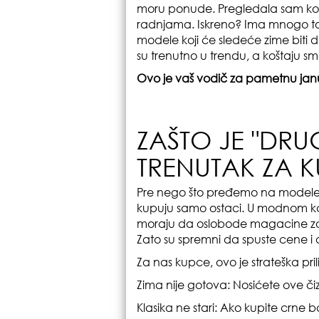
moru ponude. Pregledala sam kom
radnjama. Iskreno? Ima mnogo toga.
modele koji će sledeće zime biti
su trenutno u trendu, a koštaju s
Ovo je vaš vodič za pametnu janu
ZAŠTO JE "DRU
TRENUTAK ZA 
Pre nego što pređemo na modele,
kupuju samo ostaci. U modnom ka
moraju da oslobode magacine za p
Zato su spremni da spuste cene i
Za nas kupce, ovo je strateška pril
Zima nije gotova: Nosićete ove 
Klasika ne stari: Ako kupite crne b