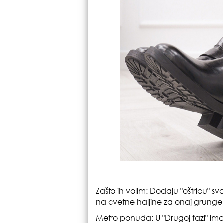
Zašto ih volim: Dodaju "oštricu" sva
na cvetne haljine za onaj grunge 
Metro ponuda: U "Drugoj fazi" ima 