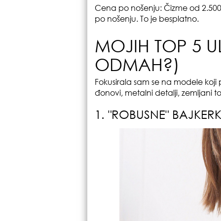
Cena po nošenju: Čizme od 2.500 
po nošenju. To je besplatno.
MOJIH TOP 5 U
ODMAH?)
Fokusirala sam se na modele koji 
đonovi, metalni detalji, zemljani 
1. "ROBUSNE" BAJKERK