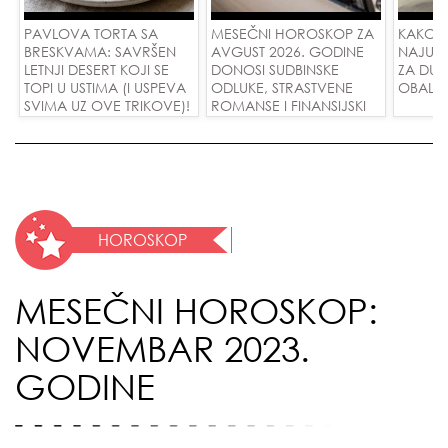
PAVLOVA TORTA SA
MESEČNI HOROSKOP ZA
KAKO 
BRESKVAMA: SAVRŠEN
AVGUST 2026. GODINE
NAJUD
LETNJI DESERT KOJI SE
DONOSI SUDBINSKE
ZA DUG
TOPI U USTIMA (I USPEVA
ODLUKE, STRASTVENE
OBALE
SVIMA UZ OVE TRIKOVE)!
ROMANSE I FINANSIJSKI
USPEH ZA SVE ZNAKOVE!
HOROSKOP
MESEČNI HOROSKOP:
NOVEMBAR 2023.
GODINE