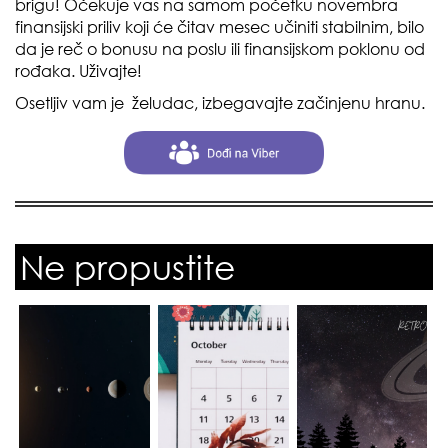
brigu! Očekuje vas na samom početku novembra
finansijski priliv koji će čitav mesec učiniti stabilnim, bilo
da je reč o bonusu na poslu ili finansijskom poklonu od
rođaka. Uživajte!
Osetljiv vam je želudac, izbegavajte začinjenu hranu.
Ne propustite