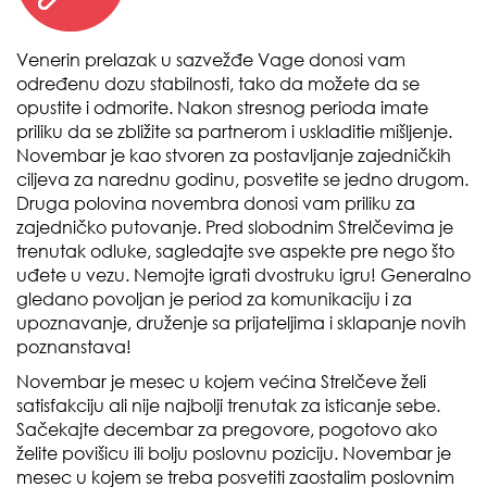
Venerin prelazak u sazvežđe Vage donosi vam
određenu dozu stabilnosti, tako da možete da se
opustite i odmorite. Nakon stresnog perioda imate
priliku da se zbližite sa partnerom i uskladitie mišljenje.
Novembar je kao stvoren za postavljanje zajedničkih
ciljeva za narednu godinu, posvetite se jedno drugom.
Druga polovina novembra donosi vam priliku za
zajedničko putovanje. Pred slobodnim Strelčevima je
trenutak odluke, sagledajte sve aspekte pre nego što
uđete u vezu. Nemojte igrati dvostruku igru! Generalno
gledano povoljan je period za komunikaciju i za
upoznavanje, druženje sa prijateljima i sklapanje novih
poznanstava!
Novembar je mesec u kojem većina Strelčeve želi
satisfakciju ali nije najbolji trenutak za isticanje sebe.
Sačekajte decembar za pregovore, pogotovo ako
želite povišicu ili bolju poslovnu poziciju. Novembar je
mesec u kojem se treba posvetiti zaostalim poslovnim