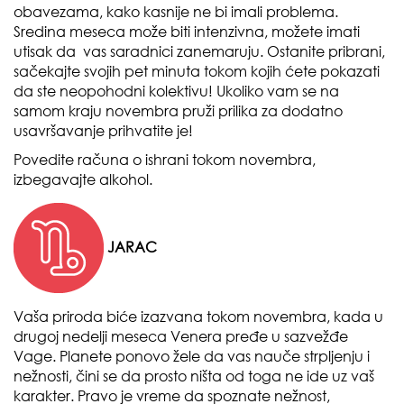
obavezama, kako kasnije ne bi imali problema.
Sredina meseca može biti intenzivna, možete imati
utisak da vas saradnici zanemaruju. Ostanite pribrani,
sačekajte svojih pet minuta tokom kojih ćete pokazati
da ste neopohodni kolektivu! Ukoliko vam se na
samom kraju novembra pruži prilika za dodatno
usavršavanje prihvatite je!
Povedite računa o ishrani tokom novembra,
izbegavajte alkohol.
JARAC
Vaša priroda biće izazvana tokom novembra, kada u
drugoj nedelji meseca Venera pređe u sazvežđe
Vage. Planete ponovo žele da vas nauče strpljenju i
nežnosti, čini se da prosto ništa od toga ne ide uz vaš
karakter. Pravo je vreme da spoznate nežnost,