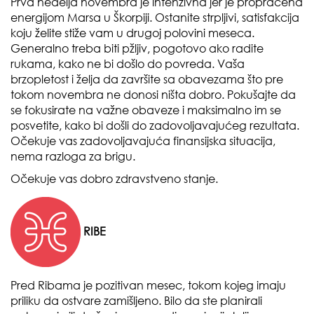
Prva nedelja novembra je intenzivna jer je propraćena
energijom Marsa u Škorpiji. Ostanite strpljivi, satisfakcija
koju želite stiže vam u drugoj polovini meseca.
Generalno treba biti pžljiv, pogotovo ako radite
rukama, kako ne bi došlo do povreda. Vaša
brzopletost i želja da završite sa obavezama što pre
tokom novembra ne donosi ništa dobro. Pokušajte da
se fokusirate na važne obaveze i maksimalno im se
posvetite, kako bi došli do zadovoljavajućeg rezultata.
Očekuje vas zadovoljavajuća finansijska situacija,
nema razloga za brigu.
Očekuje vas dobro zdravstveno stanje.
RIBE
Pred Ribama je pozitivan mesec, tokom kojeg imaju
priliku da ostvare zamišljeno. Bilo da ste planirali