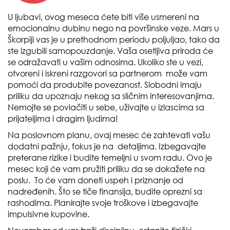
U ljubavi, ovog meseca ćete biti više usmereni na
emocionalnu dubinu nego na površinske veze. Mars u
Škorpiji vas je u prethodnom periodu poljuljao, tako da
ste izgubili samopouzdanje. Vaša osetljiva priroda će
se odražavati u vašim odnosima. Ukoliko ste u vezi,
otvoreni i iskreni razgovori sa partnerom može vam
pomoći da produbite povezanost. Slobodni imaju
priliku da upoznaju nekog sa sličnim interesovanjima.
Nemojte se povlačiti u sebe, uživajte u izlascima sa
prijateljima i dragim ljudima!
Na poslovnom planu, ovaj mesec će zahtevati vašu
dodatni pažnju, fokus je na detaljima. Izbegavajte
preterane rizike i budite temeljni u svom radu. Ovo je
mesec koji će vam pružiti priliku da se dokažete na
poslu. To će vam doneti uspeh i priznanje od
nadređenih. Što se tiče finansija, budite oprezni sa
rashodima. Planirajte svoje troškove i izbegavajte
impulsivne kupovine.