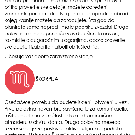
žele da promene posao. Ukoliko vam se pruži nova
prilika proverite sve detalje, možete određeni
vremenski period raditi dva posla ili unaprediti hobi od
kojeg kasnije možete da zarađujete. Šta god da
planirate samo napred- imate podršku zvezda! Druga
polovina meseca podstiče vas da uštedite novac,
razmislite o dugoročnim ulaganjima, dobro proverite
sve opcije i izaberite najbolji oblik štednje.
Očekuje vas dobro zdravstveno stanje.
ŠKORPIJA
Osećaćete potrebu da budete iskreni i otvoreni u vezi.
Prva polovina novembra savršena je za komunikaciju,
rešite probleme iz prošlosti i stvorite harmoničnu
atmosferu u okviru doma. Druga polovina meseca
rezervisana je za poslovne aktivnosti, imate podršku