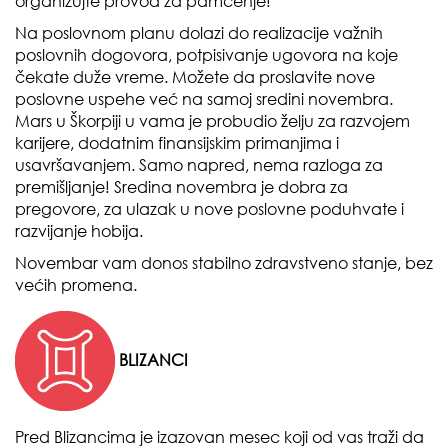
organizujte provod za pamćenje!
Na poslovnom planu dolazi do realizacije važnih
poslovnih dogovora, potpisivanje ugovora na koje
čekate duže vreme. Možete da proslavite nove
poslovne uspehe već na samoj sredini novembra.
Mars u Škorpiji u vama je probudio želju za razvojem
karijere, dodatnim finansijskim primanjima i
usavršavanjem. Samo napred, nema razloga za
premišljanje! Sredina novembra je dobra za
pregovore, za ulazak u nove poslovne poduhvate i
razvijanje hobija.
Novembar vam donos stabilno zdravstveno stanje, bez
većih promena.
BLIZANCI
Pred Blizancima je izazovan mesec koji od vas traži da