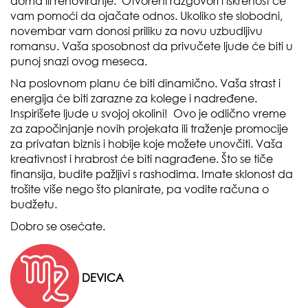
doma ili renoviranje. Otvoreni razgovori i iskrenost će
vam pomoći da ojačate odnos. Ukoliko ste slobodni,
novembar vam donosi priliku za novu uzbudljivu
romansu. Vaša sposobnost da privučete ljude će biti u
punoj snazi ovog meseca.
Na poslovnom planu će biti dinamično. Vaša strast i
energija će biti zarazne za kolege i nadređene.
Inspirišete ljude u svojoj okolini! Ovo je odlično vreme
za započinjanje novih projekata ili traženje promocije
za privatan biznis i hobije koje možete unovčiti. Vaša
kreativnost i hrabrost će biti nagrađene. Što se tiče
finansija, budite pažljivi s rashodima. Imate sklonost da
trošite više nego što planirate, pa vodite računa o
budžetu.
Dobro se osećate.
DEVICA