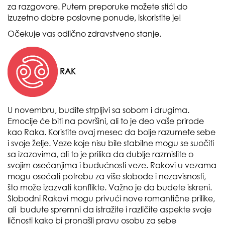
za razgovore. Putem preporuke možete stići do
izuzetno dobre poslovne ponude, iskoristite je!
Očekuje vas odlično zdravstveno stanje.
RAK
U novembru, budite strpljivi sa sobom i drugima.
Emocije će biti na površini, ali to je deo vaše prirode
kao Raka. Koristite ovaj mesec da bolje razumete sebe
i svoje želje. Veze koje nisu bile stabilne mogu se suočiti
sa izazovima, ali to je prilika da dublje razmislite o
svojim osećanjima i budućnosti veze. Rakovi u vezama
mogu osećati potrebu za više slobode i nezavisnosti,
što može izazvati konflikte. Važno je da budete iskreni.
Slobodni Rakovi mogu privući nove romantične prilike,
ali budute spremni da istražite i različite aspekte svoje
ličnosti kako bi pronašli pravu osobu za sebe