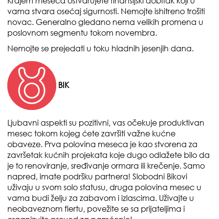
Krajem meseca ostvarujete finansijski dobitak koji u
vama stvara osećaj sigurnosti. Nemojte ishitreno trošiti
novac. Generalno gledano nema velikih promena u
poslovnom segmentu tokom novembra.
Nemojte se prejedati u toku hladnih jesenjih dana.
BIK
Ljubavni aspekti su pozitivni, vas očekuje produktivan
mesec tokom kojeg ćete završiti važne kućne
obaveze. Prva polovina meseca je kao stvorena za
završetak kućnih projekata koje dugo odlažete bilo da
je to renoviranje, sređivanje ormara ili krečenje. Samo
napred, imate podršku partnera! Slobodni Bikovi
uživaju u svom solo statusu, druga polovina mesec u
vama budi želju za zabavom i izlascima. Uživajte u
neobaveznom flertu, povežite se sa prijateljima i