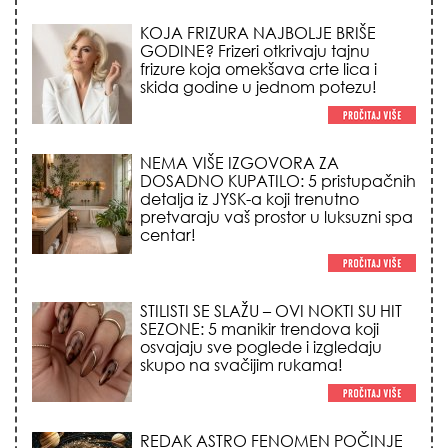
KOJA FRIZURA NAJBOLJE BRIŠE
GODINE? Frizeri otkrivaju tajnu
frizure koja omekšava crte lica i
skida godine u jednom potezu!
NEMA VIŠE IZGOVORA ZA
DOSADNO KUPATILO: 5 pristupačnih
detalja iz JYSK-a koji trenutno
pretvaraju vaš prostor u luksuzni spa
centar!
STILISTI SE SLAŽU – OVI NOKTI SU HIT
SEZONE: 5 manikir trendova koji
osvajaju sve poglede i izgledaju
skupo na svačijim rukama!
REDAK ASTRO FENOMEN POČINJE