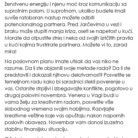
ženstvenu energiju i njenu moć kroz komunikaciju sa
suprotnim polom. U suprotnom, ukoliko budete imali
suviše ratoboran nastup možete odbiti
potencionalnog partnera. Pred Jarčevima u vezi i
braku može stupiti manja kriza, oseti se napetost u kući.
Morate da otpustite stres i neka od svojih izričitih pravila
u kući kojima frustrirate partnera. Možete vi to, zarad
mira!
Na poslovnom planu imate utisak da vas niko ne
razume. Da li ste objasnili svoje metode rada? Da li ste
predstavili i dokazali njihovu delotvornost? Posvetite se
temeljnom radu kako bi saradnici stekli poverenje u
vas. Ostanite strpljivi i izbegavajte konflikte, pogotovo u
drugoj polovini novembra. Venera u Vagi budi u
vama želju za kreativnim radom, posvetite više
slobodnog vremena svojim hobijima. Razvijajte
kreativne veštine koje vas opuštaju nakon napornih
poslovih obaveza. Novembar vam donosi izuzetno
stabilnu finansijsku situaciju.