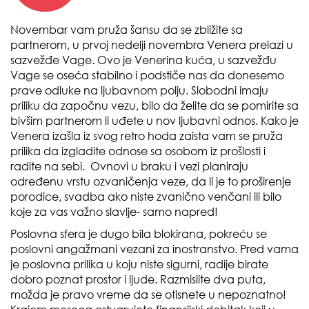
Novembar vam pruža šansu da se zbližite sa
partnerom, u prvoj nedelji novembra Venera prelazi u
sazvežđe Vage. Ovo je Venerina kuća, u sazvežđu
Vage se oseća stabilno i podstiče nas da donesemo
prave odluke na ljubavnom polju. Slobodni imaju
priliku da započnu vezu, bilo da želite da se pomirite sa
bivšim partnerom li uđete u nov ljubavni odnos. Kako je
Venera izašla iz svog retro hoda zaista vam se pruža
prilika da izgladite odnose sa osobom iz prošlosti i
radite na sebi. Ovnovi u braku i vezi planiraju
određenu vrstu ozvaničenja veze, da li je to proširenje
porodice, svadba ako niste zvanično venčani ili bilo
koje za vas važno slavlje- samo napred!
Poslovna sfera je dugo bila blokirana, pokreću se
poslovni angažmani vezani za inostranstvo. Pred vama
je poslovna prilika u koju niste sigurni, radije birate
dobro poznat prostor i ljude. Razmislite dva puta,
možda je pravo vreme da se otisnete u nepoznatno!