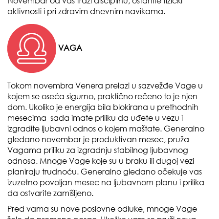
Novembar od vas traži disciplinu, ostanite fizički
aktivnosti i pri zdravim dnevnim navikama.
VAGA
Tokom novembra Venera prelazi u sazvežđe Vage u
kojem se oseća sigurno, praktično rečeno to je njen
dom. Ukoliko je energija bila blokirana u prethodnih
mesecima sada imate priliku da uđete u vezu i
izgradite ljubavni odnos o kojem maštate. Generalno
gledano novembar je produktivan mesec, pruža
Vagama priliku za izgradnju stabilnog ljubavnog
odnosa. Mnoge Vage koje su u braku ili dugoj vezi
planiraju trudnoću. Generalno gledano očekuje vas
izuzetno povoljan mesec na ljubavnom planu i prilika
da ostvarite zamišljeno.
Pred vama su nove poslovne odluke, mnoge Vage