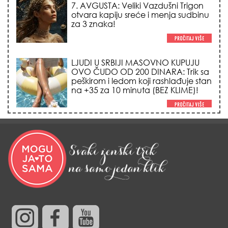
7. AVGUSTA: Veliki Vazdušni Trigon
otvara kapiju sreće i menja sudbinu
za 3 znaka!
LJUDI U SRBIJI MASOVNO KUPUJU
OVO ČUDO OD 200 DINARA: Trik sa
peškirom i ledom koji rashlađuje stan
na +35 za 10 minuta (BEZ KLIME)!
DATUMI KOJI MENJAJU SUDBINU:
Ošišajte se OVIH dana u mesecu
ako želite da vam kosa raste kao iz
vode i privučete novu ljubav!
TRIK SA CRVENIM NOVČANIKOM I
LOVOROVIM LISTOM: Stari ritual
privlačenja novca koji treba uraditi
baš tokom sezone Lava!