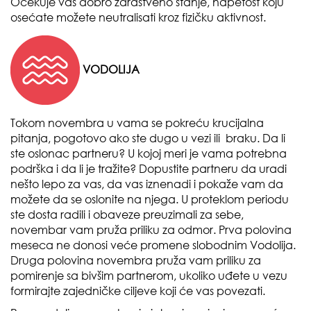
Očekuje vas dobro zdrastveno stanje, napetost koju
osećate možete neutralisati kroz fizičku aktivnost.
VODOLIJA
Tokom novembra u vama se pokreću krucijalna
pitanja, pogotovo ako ste dugo u vezi ili braku. Da li
ste oslonac partneru? U kojoj meri je vama potrebna
podrška i da li je tražite? Dopustite partneru da uradi
nešto lepo za vas, da vas iznenadi i pokaže vam da
možete da se oslonite na njega. U proteklom periodu
ste dosta radili i obaveze preuzimali za sebe,
novembar vam pruža priliku za odmor. Prva polovina
meseca ne donosi veće promene slobodnim Vodolija.
Druga polovina novembra pruža vam priliku za
pomirenje sa bivšim partnerom, ukoliko uđete u vezu
formirajte zajedničke ciljeve koji će vas povezati.