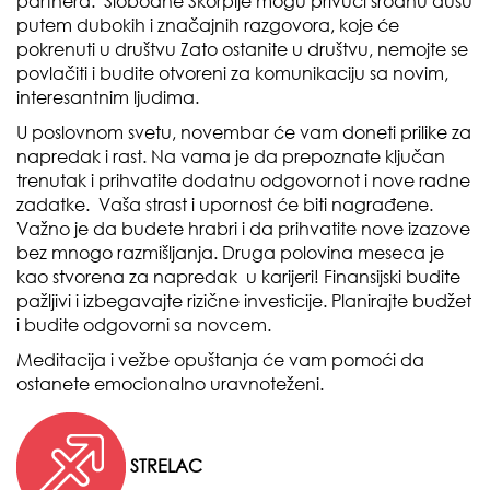
partnera. Slobodne Škorpije mogu privući srodnu dušu
putem dubokih i značajnih razgovora, koje će
pokrenuti u društvu Zato ostanite u društvu, nemojte se
povlačiti i budite otvoreni za komunikaciju sa novim,
interesantnim ljudima.
U poslovnom svetu, novembar će vam doneti prilike za
napredak i rast. Na vama je da prepoznate ključan
trenutak i prihvatite dodatnu odgovornot i nove radne
zadatke. Vaša strast i upornost će biti nagrađene.
Važno je da budete hrabri i da prihvatite nove izazove
bez mnogo razmišljanja. Druga polovina meseca je
kao stvorena za napredak u karijeri! Finansijski budite
pažljivi i izbegavajte rizične investicije. Planirajte budžet
i budite odgovorni sa novcem.
Meditacija i vežbe opuštanja će vam pomoći da
ostanete emocionalno uravnoteženi.
STRELAC