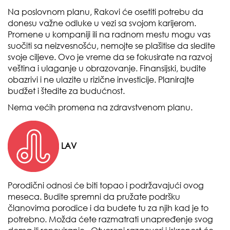
Na poslovnom planu, Rakovi će osetiti potrebu da
donesu važne odluke u vezi sa svojom karijerom.
Promene u kompaniji ili na radnom mestu mogu vas
suočiti sa neizvesnošću, nemojte se plašitise da sledite
svoje ciljeve. Ovo je vreme da se fokusirate na razvoj
veština i ulaganje u obrazovanje. Finansijski, budite
obazrivi i ne ulazite u rizične investicije. Planirajte
budžet i štedite za budućnost.
Nema većih promena na zdravstvenom planu.
LAV
Porodični odnosi će biti topao i podržavajući ovog
meseca. Budite spremni da pružate podršku
članovima porodice i da budete tu za njih kad je to
potrebno. Možda ćete razmatrati unapređenje svog