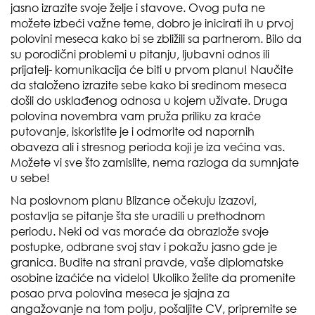
jasno izrazite svoje želje i stavove. Ovog puta ne
možete izbeći važne teme, dobro je inicirati ih u prvoj
polovini meseca kako bi se zbližili sa partnerom. Bilo da
su porodični problemi u pitanju, ljubavni odnos ili
prijatelj- komunikacija će biti u prvom planu! Naučite
da staloženo izrazite sebe kako bi sredinom meseca
došli do usklađenog odnosa u kojem uživate. Druga
polovina novembra vam pruža priliku za kraće
putovanje, iskoristite je i odmorite od napornih
obaveza ali i stresnog perioda koji je iza većina vas.
Možete vi sve što zamislite, nema razloga da sumnjate
u sebe!
Na poslovnom planu Blizance očekuju izazovi,
postavlja se pitanje šta ste uradili u prethodnom
periodu. Neki od vas moraće da obrazlože svoje
postupke, odbrane svoj stav i pokažu jasno gde je
granica. Budite na strani pravde, vaše diplomatske
osobine izaćiće na videlo! Ukoliko želite da promenite
posao prva polovina meseca je sjajna za
angažovanje na tom polju, pošaljite CV, pripremite se