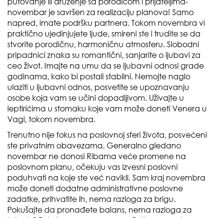
putovanje ili druženje sa porodicom i prijateljima-
novembar je savršen za realizaciju planova! Samo
napred, imate podršku partnera. Tokom novembra vi
praktično ujedinjujete ljude, smireni ste i trudite se da
stvorite porodičnu, harmoničnu atmosferu. Slobodni
pripadnici znaka su romantični, sanjarite o ljubavi za
ceo život. Imajte na umu da se ljubavni odnosi grade
godinama, kako bi postali stabilni. Nemojte naglo
ulaziti u ljubavni odnos, posvetite se upoznavanju
osobe koja vam se učini dopadljivom. Uživajte u
leptirićima u stomaku koje vam može doneti Venera u
Vagi, tokom novembra.
Trenutno nije fokus na poslovnoj sferi života, posvećeni
ste privatnim obavezama. Generalno gledano
novembar ne donosi Ribama veće promene na
poslovnom planu, očekuju vas izvesni poslovni
poduhvati na koje ste već navikli. Sam kraj novembra
može doneti dodatne administrativne poslovne
zadatke, prihvatite ih, nema razloga za brigu.
Pokušajte da pronađete balans, nema razloga za