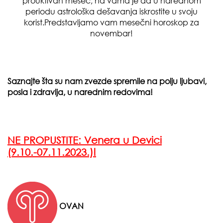
prouktivan mesec, na vama je da u narednom
periodu astrološka dešavanja iskrostite u svoju
korist.Predstavljamo vam mesečni horoskop za
novembar!
Saznajte šta su nam zvezde spremile na polju ljubavi,
posla i zdravlja, u narednim redovima!
NE PROPUSTITE:
Venera u Devici
(9.10.-07.11.2023.)!
OVAN