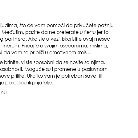
u ljudima, što će vam pomoći da privučete pažnju
zbo
eđutim, pazite da ne preterate u flertu jer to
mes
partnera. Ako ste u vezi, iskoristite ovaj mesec
tnerom. Pričajte o svojim osećanjima, mislima,
i da vam se približi u emotivnom smislu.
 brinite, vi ste sposobni da se nosite sa njima.
sposobnosti. Moguće su i promene u poslovnom
ove prilike. Ukoliko vam je potreban savet ili
 porodicu ili prijatelje.
od 
anu.