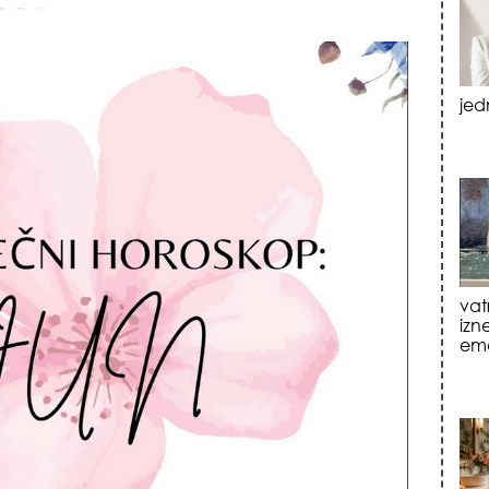
vat
izn
emo
tre
luk