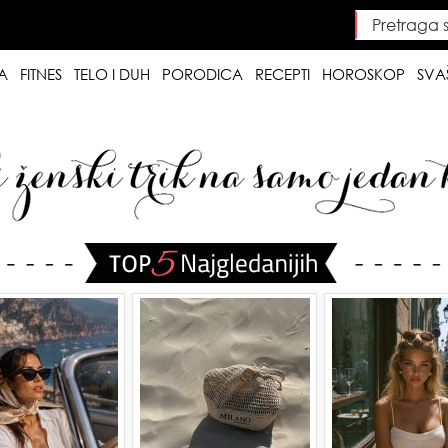
Pretraga saj
Searc
A
FITNES
TELO I DUH
PORODICA
RECEPTI
HOROSKOP
SVA