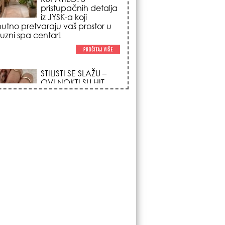
trendova koji
osvajaju sve
poglede i izgledaju
po na svačijim rukama!
REDAK ASTRO
FENOMEN POČINJE
7. AVGUSTA: Veliki
Vazdušni Trigon
otvara kapiju sreće i
menja sudbinu za 3
ka!
LJUDI U SRBIJI
MASOVNO KUPUJU
OVO ČUDO OD 200
DINARA: Trik sa
peškirom i ledom koji
rashlađuje stan na
 za 10 minuta (BEZ KLIME)!