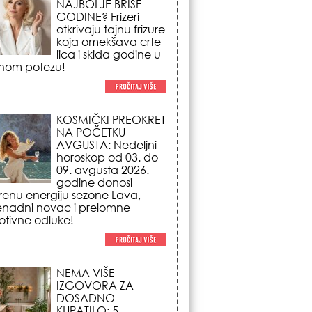
NA POČETKU
AVGUSTA: Nedeljni
horoskop od 03. do
09. avgusta 2026.
godine donosi
renu energiju sezone Lava,
enadni novac i prelomne
tivne odluke!
NEMA VIŠE
IZGOVORA ZA
DOSADNO
KUPATILO: 5
pristupačnih detalja
iz JYSK-a koji
nutno pretvaraju vaš prostor u
suzni spa centar!
STILISTI SE SLAŽU –
OVI NOKTI SU HIT
SEZONE: 5 manikir