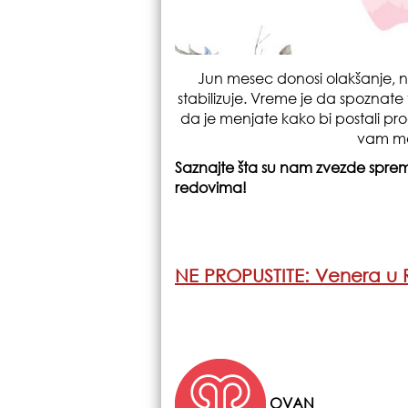
Jun mesec donosi olakšanje, 
stabilizuje. Vreme je da spoznate 
da je menjate kako bi postali pro
vam me
Saznajte šta su nam zvezde spremil
redovima!
NE PROPUSTITE: Venera u R
OVAN