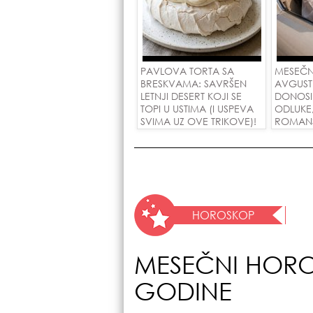
PAVLOVA TORTA SA
MESEČN
BRESKVAMA: SAVRŠEN
AVGUST
LETNJI DESERT KOJI SE
DONOSI
TOPI U USTIMA (I USPEVA
ODLUKE
SVIMA UZ OVE TRIKOVE)!
ROMANSE
USPEH Z
HOROSKOP
MESEČNI HORO
GODINE