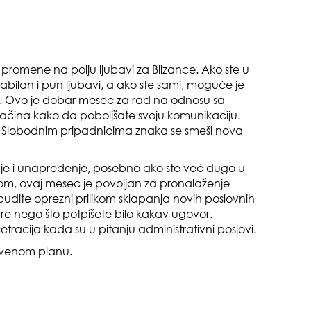
o m
dru
 promene na polju ljubavi za Blizance. Ako ste u
tabilan i pun ljubavi, a ako ste sami, moguće je
. Ovo je dobar mesec za rad na odnosu sa
načina kako da poboljšate svoju komunikaciju.
. Slobodnim pripadnicima znaka se smeši nova
čuv
je i unapređenje, posebno ako ste već dugo u
suš
poslom, ovaj mesec je povoljan za pronalaženje
budite oprezni prilikom sklapanja novih poslovnih
pre nego što potpišete bilo kakav ugovor.
tracija kada su u pitanju administrativni poslovi.
venom planu.
gen