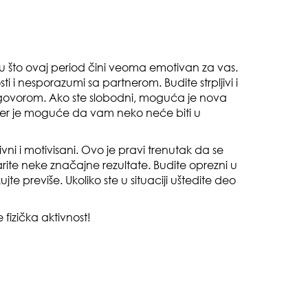
oki
 što ovaj period čini veoma emotivan za vas.
i i nesporazumi sa partnerom. Budite strpljivi i
zgovorom. Ako ste slobodni, moguća je nova
 jer je moguće da vam neko neće biti u
muž
ni i motivisani. Ovo je pravi trenutak da se
varite neke značajne rezultate. Budite oprezni u
ujte previše. Ukoliko ste u situaciji uštedite deo
 fizička aktivnost!
sam