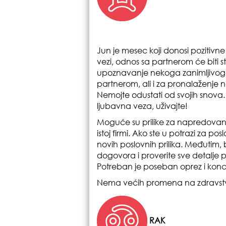
Jun je mesec koji donosi pozitivne
vezi, odnos sa partnerom će biti s
upoznavanje nekoga zanimljivog
partnerom, ali i za pronalaženje 
Nemojte odustati od svojih snova
ljubavna veza, uživajte!
Moguće su prilike za napredovan
istoj firmi. Ako ste u potrazi za 
novih poslovnih prilika. Međutim, 
dogovora i proverite sve detalje 
Potreban je poseban oprez i konce
Nema većih promena na zdravst
RAK