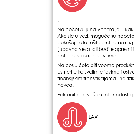
.
Na početku juna Venera je u Raku
Ako ste u vezi, moguće su napetost
pokušajte da rešite probleme ra
ljubavna veza, ali budite oprezni
potpunosti iskren sa vama.
Na poslu ćete biti veoma produktiv
usmerite ka svojim ciljevima i ost
finansijskim transakcijama i ne rizik
novca.
Pokrenite se, vašem telu nedostaje
LAV