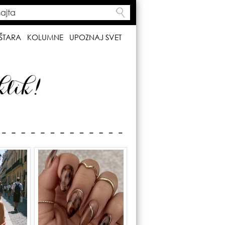
ta
h form
ŠTARA
KOLUMNE
UPOZNAJ SVET