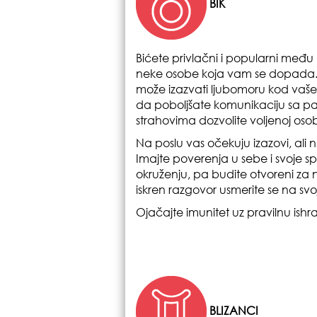
BIK
Bićete privlačni i popularni međ
neke osobe koja vam se dopada. M
može izazvati ljubomoru kod vašeg 
da poboljšate komunikaciju sa par
strahovima dozvolite voljenoj osob
Na poslu vas očekuju izazovi, ali ne
Imajte poverenja u sebe i svoje 
okruženju, pa budite otvoreni za n
iskren razgovor usmerite se na svoju
Ojačajte imunitet uz pravilnu ishr
BLIZANCI