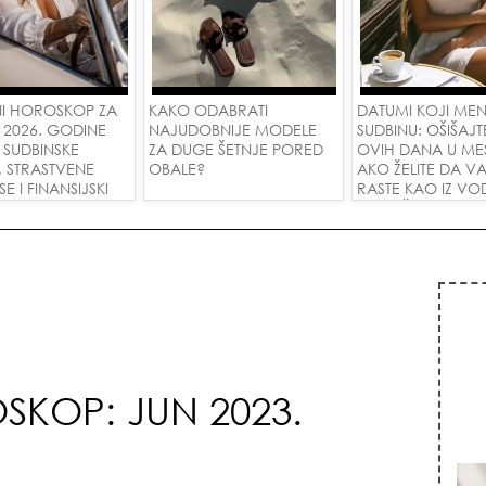
I HOROSKOP ZA
KAKO ODABRATI
DATUMI KOJI ME
 2026. GODINE
NAJUDOBNIJE MODELE
SUDBINU: OŠIŠAJT
 SUDBINSKE
ZA DUGE ŠETNJE PORED
OVIH DANA U ME
, STRASTVENE
OBALE?
AKO ŽELITE DA V
 I FINANSIJSKI
RASTE KAO IZ VOD
A SVE ZNAKOVE!
PRIVUČETE NOVU
SKOP: JUN 2023.