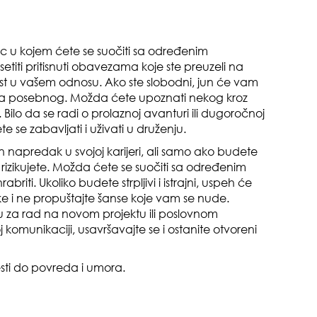
sec u kojem ćete se suočiti sa određenim
titi pritisnuti obavezama koje ste preuzeli na
st u vašem odnosu. Ako ste slobodni, jun će vam
ga posebnog. Možda ćete upoznati nekog kroz
 Bilo da se radi o prolaznoj avanturi ili dugoročnoj
pri
e se zabavljati i uživati u druženju.
n napredak u svojoj karijeri, ali samo ako budete
 rizikujete. Možda ćete se suočiti sa određenim
riti. Ukoliko budete strpljivi i istrajni, uspeh će
ike i ne propuštajte šanse koje vam se nude.
 za rad na novom projektu ili poslovnom
j komunikaciji, usavršavajte se i ostanite otvoreni
opa
ti do povreda i umora.