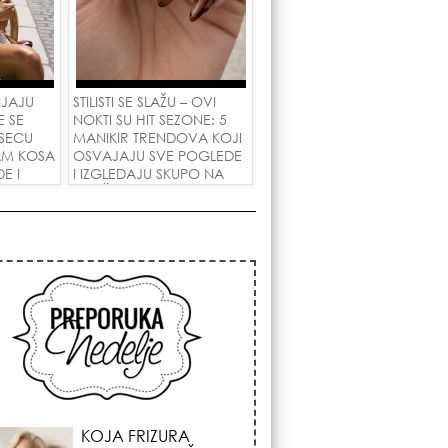
NJAJU
STILISTI SE SLAŽU – OVI
E SE
NOKTI SU HIT SEZONE: 5
SECU
MANIKIR TRENDOVA KOJI
AM KOSA
OSVAJAJU SVE POGLEDE
E I
I IZGLEDAJU SKUPO NA
 LJUBAV!
SVAČIJIM RUKAMA!
KOSMIČKI PREOKRET