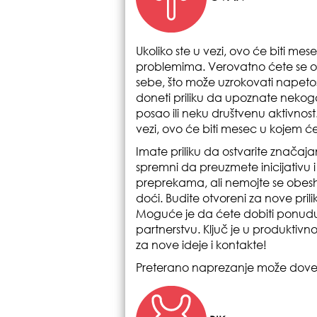
Ukoliko ste u vezi, ovo će biti me
problemima. Verovatno ćete se ose
sebe, što može uzrokovati napeto
doneti priliku da upoznate neko
posao ili neku društvenu aktivnost.
vezi, ovo će biti mesec u kojem ćet
Imate priliku da ostvarite značaja
spremni da preuzmete inicijativu i
preprekama, ali nemojte se obeshrab
doći. Budite otvoreni za nove pril
Moguće je da ćete dobiti ponudu
partnerstvu. Ključ je u produktivno
za nove ideje i kontakte!
Preterano naprezanje može doves