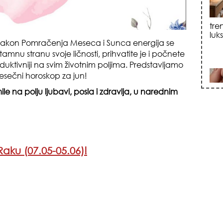
sku
nakon Pomračenja Meseca i Sunca energija se
tamnu stranu svoje ličnosti, prihvatite je i počnete
duktivniji na svim životnim poljima. Predstavljamo
sečni horoskop za jun!
e na polju ljubavi, posla i zdravlja, u narednim
zna
aku (07.05-05.06)!
+35