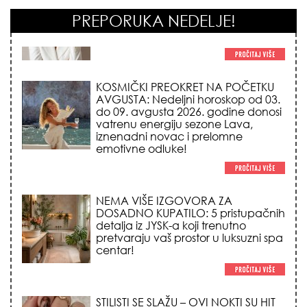
PREPORUKA NEDELJE!
KOSMIČKI PREOKRET NA POČETKU
AVGUSTA: Nedeljni horoskop od 03.
do 09. avgusta 2026. godine donosi
vatrenu energiju sezone Lava,
iznenadni novac i prelomne
emotivne odluke!
NEMA VIŠE IZGOVORA ZA
DOSADNO KUPATILO: 5 pristupačnih
detalja iz JYSK-a koji trenutno
pretvaraju vaš prostor u luksuzni spa
centar!
STILISTI SE SLAŽU – OVI NOKTI SU HIT
SEZONE: 5 manikir trendova koji
osvajaju sve poglede i izgledaju