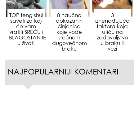
TOP feng shui
8 naučno
3
saveti za koji
dokazanih
iznenađujuća
će vam
činjenica
faktora koja
vratiti SREĆU i
koje vode
utiču na
BLAGOSTANJE
srećnom
zadovoljstvo
u život!
dugovečnom
u braku ili
braku
vezi
NAJPOPULARNIJI KOMENTARI