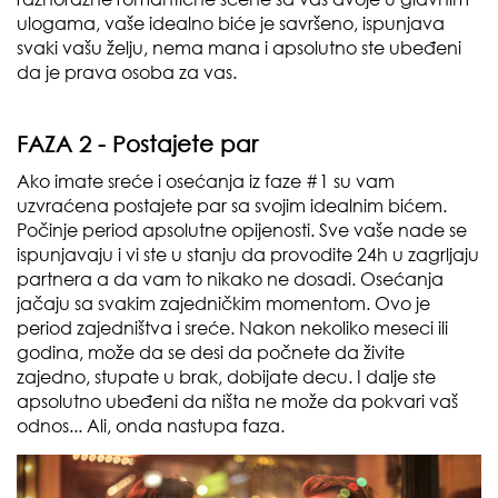
ulogama, vaše idealno biće je savršeno, ispunjava
svaki vašu želju, nema mana i apsolutno ste ubeđeni
da je prava osoba za vas.
FAZA 2 - Postajete par
Ako imate sreće i osećanja iz faze #1 su vam
uzvraćena postajete par sa svojim idealnim bićem.
Počinje period apsolutne opijenosti. Sve vaše nade se
ispunjavaju i vi ste u stanju da provodite 24h u zagrljaju
partnera a da vam to nikako ne dosadi. Osećanja
jačaju sa svakim zajedničkim momentom. Ovo je
period zajedništva i sreće. Nakon nekoliko meseci ili
godina, može da se desi da počnete da živite
zajedno, stupate u brak, dobijate decu. I dalje ste
apsolutno ubeđeni da ništa ne može da pokvari vaš
odnos... Ali, onda nastupa faza.