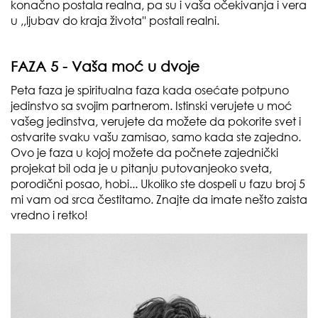
konačno postala realna, pa su i vaša očekivanja i vera
u ,,ljubav do kraja života'' postali realni.
FAZA 5 - Vaša moć u dvoje
Peta faza je spiritualna faza kada osećate potpuno
jedinstvo sa svojim partnerom. Istinski verujete u moć
vašeg jedinstva, verujete da možete da pokorite svet i
ostvarite svaku vašu zamisao, samo kada ste zajedno.
Ovo je faza u kojoj možete da počnete zajednički
projekat bil oda je u pitanju putovanjeoko sveta,
porodični posao, hobi... Ukoliko ste dospeli u fazu broj 5
mi vam od srca čestitamo. Znajte da imate nešto zaista
vredno i retko!