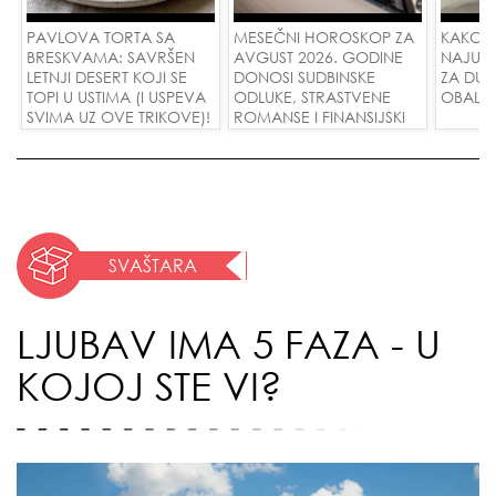
PAVLOVA TORTA SA
MESEČNI HOROSKOP ZA
KAKO 
BRESKVAMA: SAVRŠEN
AVGUST 2026. GODINE
NAJUD
LETNJI DESERT KOJI SE
DONOSI SUDBINSKE
ZA DUG
TOPI U USTIMA (I USPEVA
ODLUKE, STRASTVENE
OBALE
SVIMA UZ OVE TRIKOVE)!
ROMANSE I FINANSIJSKI
USPEH ZA SVE ZNAKOVE!
SVAŠTARA
LJUBAV IMA 5 FAZA - U
KOJOJ STE VI?