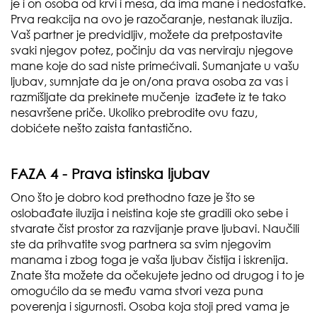
je i on osoba od krvi i mesa, da ima mane i nedostatke.
Prva reakcija na ovo je razočaranje, nestanak iluzija.
Vaš partner je predvidljiv, možete da pretpostavite
svaki njegov potez, počinju da vas nerviraju njegove
mane koje do sad niste primećivali. Sumanjate u vašu
ljubav, sumnjate da je on/ona prava osoba za vas i
razmišljate da prekinete mučenje izađete iz te tako
nesavršene priče. Ukoliko prebrodite ovu fazu,
dobićete nešto zaista fantastično.
FAZA 4 - Prava istinska ljubav
Ono što je dobro kod prethodno faze je što se
oslobađate iluzija i neistina koje ste gradili oko sebe i
stvarate čist prostor za razvijanje prave ljubavi. Naučili
ste da prihvatite svog partnera sa svim njegovim
manama i zbog toga je vaša ljubav čistija i iskrenija.
Znate šta možete da očekujete jedno od drugog i to je
omogućilo da se među vama stvori veza puna
poverenja i sigurnosti. Osoba koja stoji pred vama je