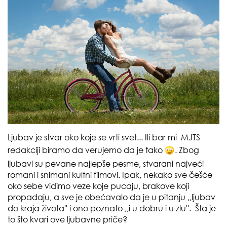
Ljubav je stvar oko koje se vrti svet... Ili bar mi MJTS
redakciji biramo da verujemo da je tako
. Zbog
ljubavi su pevane najlepše pesme, stvarani najveći
romani i snimani kultni filmovi. Ipak, nekako sve češće
oko sebe vidimo veze koje pucaju, brakove koji
propadaju, a sve je obećavalo da je u pitanju ,,ljubav
do kraja života'' i ono poznato ,,i u dobru i u zlu''. Šta je
to što kvari ove ljubavne priče?