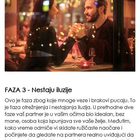
FAZA 3 - Nestaju iluzije
Ovo je faza zbog koje mnoge veze i brakovi pucaju. To
je faza otrežnjenja i nestajanja iluzija. U prethodne dve
faze vaš partner je u vašim očima bio idealan, bez
mane, osoba koja ispunjava sve vaše želje. Međutim,
kako vreme odmiče vi skidate ružičaste naočare i
počinjete da gledate na partnera realno uviđajući da