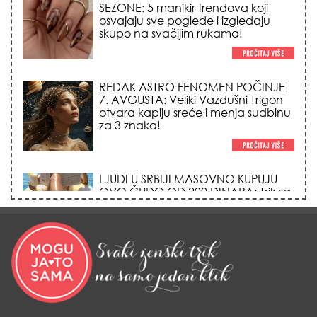
skupo na svačijim rukama!
REDAK ASTRO FENOMEN POČINJE
7. AVGUSTA: Veliki Vazdušni Trigon
otvara kapiju sreće i menja sudbinu
za 3 znaka!
LJUDI U SRBIJI MASOVNO KUPUJU
OVO ČUDO OD 200 DINARA: Trik sa
peškirom i ledom koji rashlađuje stan
na +35 za 10 minuta (BEZ KLIME)!
DATUMI KOJI MENJAJU SUDBINU:
Ošišajte se OVIH dana u mesecu
ako želite da vam kosa raste kao iz
vode i privučete novu ljubav!