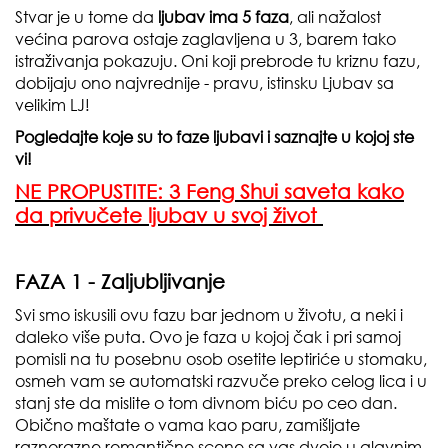
Stvar je u tome da
ljubav ima 5 faza
, ali nažalost
većina parova ostaje zaglavljena u 3, barem tako
istraživanja pokazuju. Oni koji prebrode tu kriznu fazu,
dobijaju ono najvrednije - pravu, istinsku Ljubav sa
velikim LJ!
Pogledajte koje su to faze ljubavi i saznajte u kojoj ste
vi!
NE PROPUSTITE: 3 Feng Shui saveta kako
da privučete ljubav u svoj život
FAZA 1 - Zaljubljivanje
Svi smo iskusili ovu fazu bar jednom u životu, a neki i
daleko više puta. Ovo je faza u kojoj čak i pri samoj
pomisli na tu posebnu osob osetite leptiriće u stomaku,
osmeh vam se automatski razvuče preko celog lica i u
stanj ste da mislite o tom divnom biću po ceo dan.
Obično maštate o vama kao paru, zamišljate
raznorazne romantične scene sa vas dvoje u glavnim