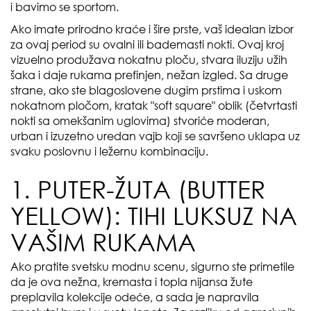
i bavimo se sportom.
Ako imate prirodno kraće i šire prste, vaš idealan izbor
za ovaj period su ovalni ili bademasti nokti. Ovaj kroj
vizuelno produžava nokatnu ploču, stvara iluziju užih
šaka i daje rukama prefinjen, nežan izgled. Sa druge
strane, ako ste blagoslovene dugim prstima i uskom
nokatnom pločom, kratak "soft square" oblik (četvrtasti
nokti sa omekšanim uglovima) stvoriće moderan,
urban i izuzetno uredan vajb koji se savršeno uklapa uz
svaku poslovnu i ležernu kombinaciju.
1. PUTER-ŽUTA (BUTTER
YELLOW): TIHI LUKSUZ NA
VAŠIM RUKAMA
Ako pratite svetsku modnu scenu, sigurno ste primetile
da je ova nežna, kremasta i topla nijansa žute
preplavila kolekcije odeće, a sada je napravila