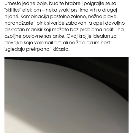
Umesto jedne boje, budite hrabre i poigrajte se sa
"skittles" efektom – neka svaki prst ima vrh u drugoj
nijansi. Kombinacija pastelno zelene, nežno plave,
narandžaste i pink stvoriće zabavan, a opet dovoljno
diskretan manikir koji možete bez problema nositi i na
ozbiljne poslovne sastanke. Ovaj kroj je idealan za
devojke koje vole nail-art, ali ne žele da im nokti
izgledaju pretrpano i kičasto.