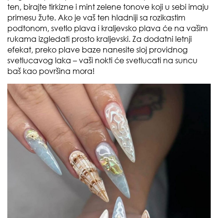
ten, birajte tirkizne i mint zelene tonove koji u sebi imaju
primesu žute. Ako je vaš ten hladniji sa rozikastim
podtonom, svetlo plava i kraljevsko plava će na vašim
rukama izgledati prosto kraljevski. Za dodatni letnji
efekat, preko plave baze nanesite sloj providnog
svetlucavog laka – vaši nokti će svetlucati na suncu
baš kao površina mora!