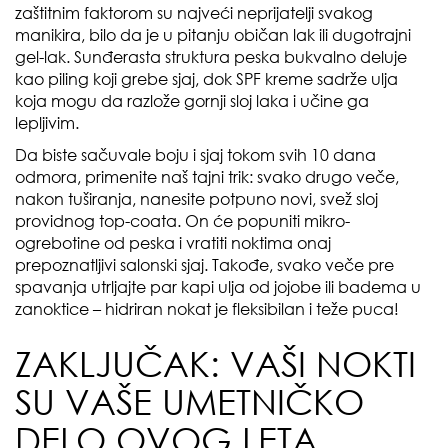
zaštitnim faktorom su najveći neprijatelji svakog
manikira, bilo da je u pitanju običan lak ili dugotrajni
gel-lak. Sunđerasta struktura peska bukvalno deluje
kao piling koji grebe sjaj, dok SPF kreme sadrže ulja
koja mogu da razlože gornji sloj laka i učine ga
lepljivim.
Da biste sačuvale boju i sjaj tokom svih 10 dana
odmora, primenite naš tajni trik: svako drugo veče,
nakon tuširanja, nanesite potpuno novi, svež sloj
providnog top-coata. On će popuniti mikro-
ogrebotine od peska i vratiti noktima onaj
prepoznatljivi salonski sjaj. Takođe, svako veče pre
spavanja utrljajte par kapi ulja od jojobe ili badema u
zanoktice – hidriran nokat je fleksibilan i teže puca!
ZAKLJUČAK: VAŠI NOKTI
SU VAŠE UMETNIČKO
DELO OVOG LETA