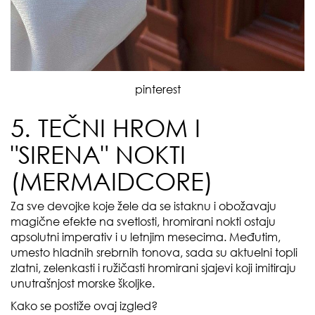
pinterest
5. TEČNI HROM I
"SIRENA" NOKTI
(MERMAIDCORE)
Za sve devojke koje žele da se istaknu i obožavaju
magične efekte na svetlosti, hromirani nokti ostaju
apsolutni imperativ i u letnjim mesecima. Međutim,
umesto hladnih srebrnih tonova, sada su aktuelni topli
zlatni, zelenkasti i ružičasti hromirani sjajevi koji imitiraju
unutrašnjost morske školjke.
Kako se postiže ovaj izgled?