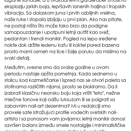
eksploziju jarkih boja, lepršavih lanenih haljina i tropskih
vibracija. Sa dolaskom juna i prvih ozbiljnih vrelina,
naše ruke i stopala izbijaju u prvi plan. Ako nas pitate,
ne postoji ništa što može tako brzo da podigne
samopouzdanje i upotpuni letnji autfit kao svež,
pedantan i trendi manikir. Pogled na lepo sređene
nokte dok držite ledenu kafu ili koktel pored bazena
prosto mami osmeh na lice i šalje poruku da mislimo na
svaki detalj.
Međutim, svesne smo da svake godine u ovom
periodu nastaje opšta pometnja. Kada sednemo u
stolicu kod kozmetičarke i ispred nas se otvori paleta sa
stotinama različitih nijansi, prosto se blokiramo. Da li
izabrati klasičnu neonsku boju koja vrišti "leto", nežne
mlečne tonove koji odišu luksuzom ili se poigrati sa
zabavnim nail-art dezenima? Mi u redakciji smo
provele sate istražujući profile vodećih svetskih nail-
artista i sa ponosom vam javljamo: letnji manikir donosi
savršen balans između smele nostalgije i minimalističke