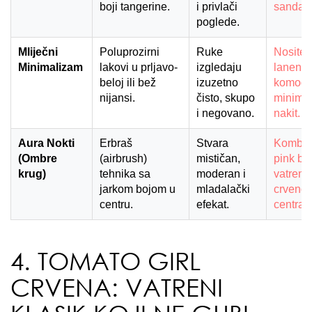
boji tangerine.
i privlači
sandale
poglede.
Mliječni
Poluprozirni
Ruke
Nosite 
Minimalizam
lakovi u prljavo-
izgledaju
lanene
beloj ili bež
izuzetno
komode
nijansi.
čisto, skupo
minimali
i negovano.
nakit.
Aura Nokti
Erbraš
Stvara
Kombin
(Ombre
(airbrush)
mističan,
pink ba
krug)
tehnika sa
moderan i
vatreno
jarkom bojom u
mladalački
crveno
centru.
efekat.
centra.
4. TOMATO GIRL
CRVENA: VATRENI