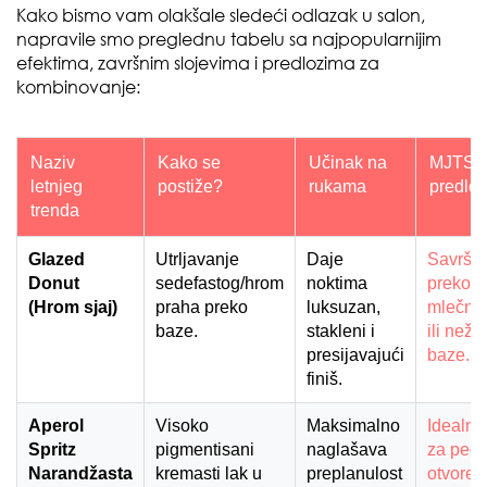
Kako bismo vam olakšale sledeći odlazak u salon,
napravile smo preglednu tabelu sa najpopularnijim
efektima, završnim slojevima i predlozima za
kombinovanje:
Naziv
Kako se
Učinak na
MJTS 
letnjeg
postiže?
rukama
predlo
trenda
Glazed
Utrljavanje
Daje
Savrše
Donut
sedefastog/hrom
noktima
preko
(Hrom sjaj)
praha preko
luksuzan,
mlečno
baze.
stakleni i
ili nežn
presijavajući
baze.
finiš.
Aperol
Visoko
Maksimalno
Idealna
Spritz
pigmentisani
naglašava
za pedik
Narandžasta
kremasti lak u
preplanulost
otvoren