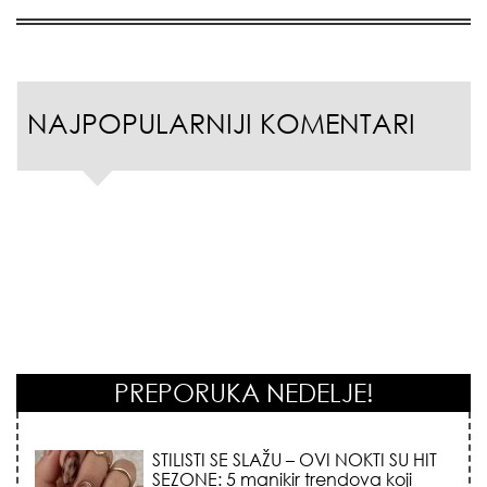
NAJPOPULARNIJI KOMENTARI
STILISTI SE SLAŽU – OVI NOKTI SU HIT
PREPORUKA NEDELJE!
SEZONE: 5 manikir trendova koji
osvajaju sve poglede i izgledaju
skupo na svačijim rukama!