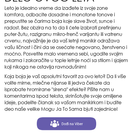
Leto je idealno vreme da izađete iz svoje zone
komfora, odbacite dosadne i monotone tonove i
prepustite se čarima boja koje slave život, sunce i
radost. Bez obzira na to da li ćete izabrati prefinjenu
puter-žutu, razigranu mikro-frenč varijantu ili vatrenu
crvenu, najvažnije je da vaš letnji manikir odražava
vašu ličnost i čini da se osećate negovano, ženstveno i
moćno. Posvetite malo vremena sebi, ugodite svojim
rukama i zakoračite u tople letnje noći sa stilom i sjajem
koji nikoga ne ostavlja ravnodušnim!
Koja boja je vaš apsolutni favorit za ovo leto? Da li više
volite mirne, mlečne nijanse ili jedva čekate da
isprobate hromirane "sirena" efekte? Pišite nam u
komentarima ispod teksta, skrinšotujte svoje omiljene
ideje, podelite članak sa vašom manikirkom i budite
deo naše velike Mogu Ja To Sama bjuti zajednice!