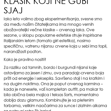
KLASIK KOJI NE GUBI
SJAJ
Iako leto volimo zbog eksperimentisanja, svesne smo
da među našim čitateljkama ima mnogo vernih
obožavateljki večne klasike – crvenog laka. Ove
sezone, u sklopu popularne estetske struje inspirisane
italijanskim letom (tomato girl estetika), nosimo
specifičnu, vatrenu nijansu crvene koja u sebi ima topli,
narandžasti podton.
Kako je pravilno nositi?
Za razliku od tamnih, bordo i burgundi nijansi koje
ostavljamo za jesen i zimu, ova paradajz-crvena boja
pršti od energije i seksepila. Savršeno stoji i na kratkim i
na dugim noktima. Ona je poput crvenog karmina –
kada je nanesete, vaš kompletan autfit, pa makar to
bila obična bela majica i teksas šorts, momentalno
dobija dozu glamura. Kombinujte je sa pletenim
torbama, velikim naočarima za sunce i zlatnim alkama