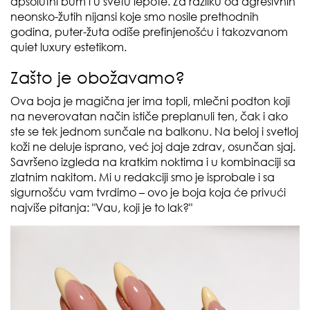
apsolutni bum i u svetu lepote. Za razliku od agresivnih
neonsko-žutih nijansi koje smo nosile prethodnih
godina, puter-žuta odiše prefinjenošću i takozvanom
quiet luxury estetikom.
Zašto je obožavamo?
Ova boja je magična jer ima topli, mlečni podton koji
na neverovatan način ističe preplanuli ten, čak i ako
ste se tek jednom sunčale na balkonu. Na beloj i svetloj
koži ne deluje isprano, već joj daje zdrav, osunčan sjaj.
Savršeno izgleda na kratkim noktima i u kombinaciji sa
zlatnim nakitom. Mi u redakciji smo je isprobale i sa
sigurnošću vam tvrdimo – ovo je boja koja će privući
najviše pitanja: "Vau, koji je to lak?"