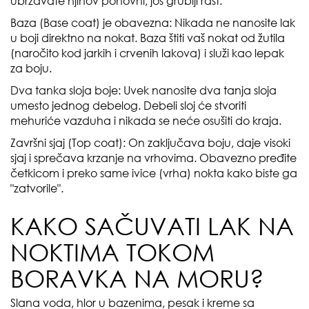
ubrzavate njihov ponovni, još grublji rast.
Baza (Base coat) je obavezna: Nikada ne nanosite lak
u boji direktno na nokat. Baza štiti vaš nokat od žutila
(naročito kod jarkih i crvenih lakova) i služi kao lepak
za boju.
Dva tanka sloja boje: Uvek nanosite dva tanja sloja
umesto jednog debelog. Debeli sloj će stvoriti
mehuriće vazduha i nikada se neće osušiti do kraja.
Završni sjaj (Top coat): On zaključava boju, daje visoki
sjaj i sprečava krzanje na vrhovima. Obavezno pređite
četkicom i preko same ivice (vrha) nokta kako biste ga
"zatvorile".
KAKO SAČUVATI LAK NA
NOKTIMA TOKOM
BORAVKA NA MORU?
Slana voda, hlor u bazenima, pesak i kreme sa