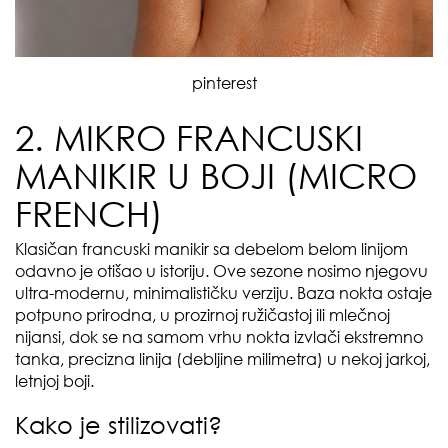
pinterest
2. MIKRO FRANCUSKI
MANIKIR U BOJI (MICRO
FRENCH)
Klasičan francuski manikir sa debelom belom linijom
odavno je otišao u istoriju. Ove sezone nosimo njegovu
ultra-modernu, minimalističku verziju. Baza nokta ostaje
potpuno prirodna, u prozirnoj ružičastoj ili mlečnoj
nijansi, dok se na samom vrhu nokta izvlači ekstremno
tanka, precizna linija (debljine milimetra) u nekoj jarkoj,
letnjoj boji.
Kako je stilizovati?