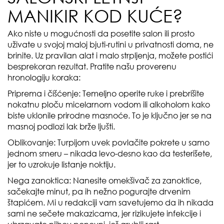
MANIKIR KOD KUĆE?
Ako niste u mogućnosti da posetite salon ili prosto
uživate u svojoj maloj bjuti-rutini u privatnosti doma, ne
brinite. Uz pravilan alat i malo strpljenja, možete postići
besprekoran rezultat. Pratite našu proverenu
hronologiju koraka:
Priprema i čišćenje: Temeljno operite ruke i prebrišite
nokatnu ploču micelarnom vodom ili alkoholom kako
biste uklonile prirodne masnoće. To je ključno jer se na
masnoj podlozi lak brže ljušti.
Oblikovanje: Turpijom uvek povlačite pokrete u samo
jednom smeru – nikada levo-desno kao da testerišete,
jer to uzrokuje listanje noktiju.
Nega zanoktica: Nanesite omekšivač za zanoktice,
sačekajte minut, pa ih nežno pogurajte drvenim
štapićem. Mi u redakciji vam savetujemo da ih nikada
sami ne sečete makazicama, jer rizikujete infekcije i