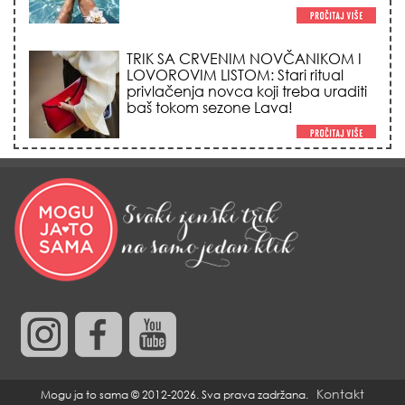
privlačenja novca koji treba uraditi
baš tokom sezone Lava!
HEMIJA VAM UOPŠTE NE TREBA:
Ovako su naše bake čistile kuću za
0 dinara, a sve je blistalo i mirisalo
danima!
Trik od 0 dinara sa ledom i
kamilicom koji pegla bore, briše
nadutost i vraća sjaj licu za 3
minuta!
NAJVEĆI STRAH SVAKOG
RODITELJA: Otkriveno da li se
psihička oboljenja zaista prenose
genima i šta je zapravo glavni
Kontakt
Mogu ja to sama © 2012-2026. Sva prava zadržana.
okidač