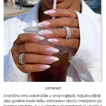
pinterest
Zvanično smo zakoračile u onaj najlepši, najuzbudljiviji
deo godine kada tešku zatvorenu obuću menjamo za
lagane sandale, a u svakodnevni garderober unosimo