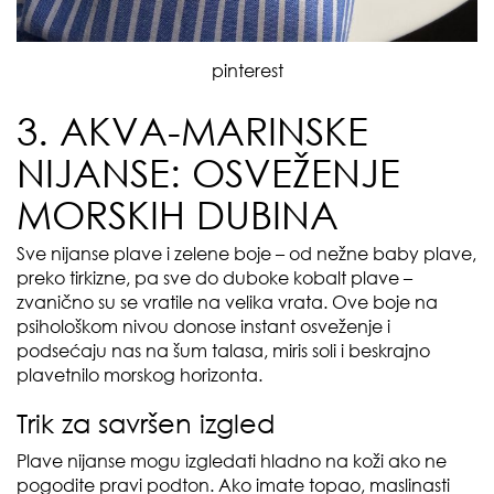
pinterest
3. AKVA-MARINSKE
NIJANSE: OSVEŽENJE
MORSKIH DUBINA
Sve nijanse plave i zelene boje – od nežne baby plave,
preko tirkizne, pa sve do duboke kobalt plave –
zvanično su se vratile na velika vrata. Ove boje na
psihološkom nivou donose instant osveženje i
podsećaju nas na šum talasa, miris soli i beskrajno
plavetnilo morskog horizonta.
Trik za savršen izgled
Plave nijanse mogu izgledati hladno na koži ako ne
pogodite pravi podton. Ako imate topao, maslinasti