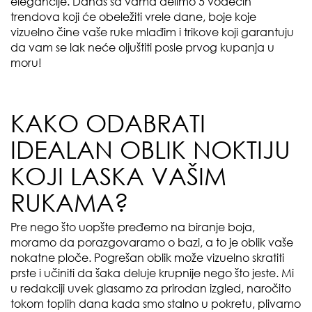
elegancije. Danas sa vama delimo 5 vodećih
trendova koji će obeležiti vrele dane, boje koje
vizuelno čine vaše ruke mlađim i trikove koji garantuju
da vam se lak neće oljuštiti posle prvog kupanja u
moru!
KAKO ODABRATI
IDEALAN OBLIK NOKTIJU
KOJI LASKA VAŠIM
RUKAMA?
Pre nego što uopšte pređemo na biranje boja,
moramo da porazgovaramo o bazi, a to je oblik vaše
nokatne ploče. Pogrešan oblik može vizuelno skratiti
prste i učiniti da šaka deluje krupnije nego što jeste. Mi
u redakciji uvek glasamo za prirodan izgled, naročito
tokom toplih dana kada smo stalno u pokretu, plivamo