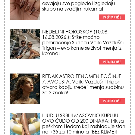
NEDELJNI HOROSKOP (10.08. –
16.08.2026.): Stiže moćno
pomračenje Sunca i Veliki Vazdušni
Trigon – evo kome se život menja iz
korena!
REDAK ASTRO FENOMEN POČINJE
7. AVGUSTA: Veliki Vazdušni Trigon
otvara kapiju sreće i menja sudbinu
za 3 znaka!
LJUDI U SRBIJI MASOVNO KUPUJU
OVO ČUDO OD 200 DINARA: Trik sa
peškirom i ledom koji rashlađuje stan
na +35 za 10 minuta (BEZ KLIME)!
TRIK SA CRVENIM NOVČANIKOM I
LOVOROVIM LISTOM: Stari ritual