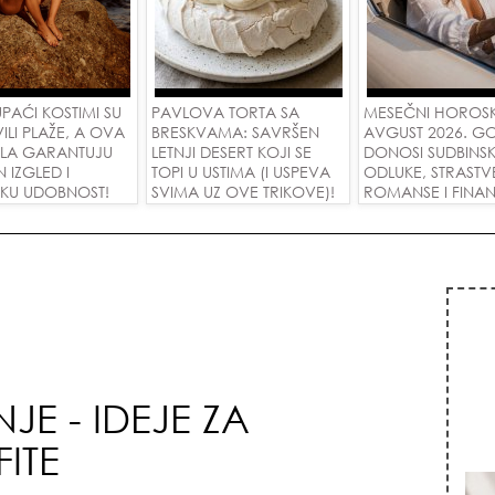
PAĆI KOSTIMI SU
PAVLOVA TORTA SA
MESEČNI HOROS
ILI PLAŽE, A OVA
BRESKVAMA: SAVRŠEN
AVGUST 2026. G
LA GARANTUJU
LETNJI DESERT KOJI SE
DONOSI SUDBINS
 IZGLED I
TOPI U USTIMA (I USPEVA
ODLUKE, STRASTV
KU UDOBNOST!
SVIMA UZ OVE TRIKOVE)!
ROMANSE I FINANS
USPEH ZA SVE ZN
JE - IDEJE ZA
ITE