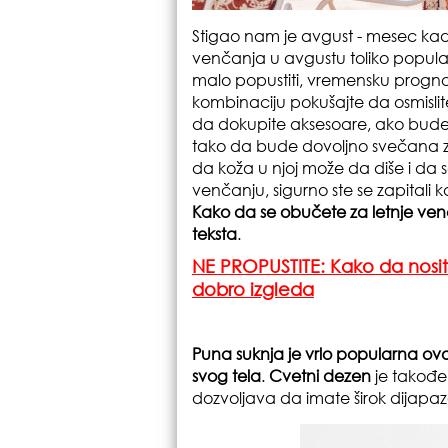
Stigao nam je avgust - mesec ka
venčanja u avgustu toliko popula
malo popustiti, vremensku progno
kombinaciju pokušajte da osmislit
da dokupite aksesoare, ako bude b
tako da bude dovoljno svečana z
da koža u njoj može da diše i da s
venčanju, sigurno ste se zapitali k
Kako da se obučete za letnje ven
teksta
.
NE PROPUSTITE: Kako da nosite
dobro izgleda
Puna suknja je vrlo popularna ovo
svog tela
.
Cvetni dezen
je takođe
dozvoljava da imate širok dijapaz