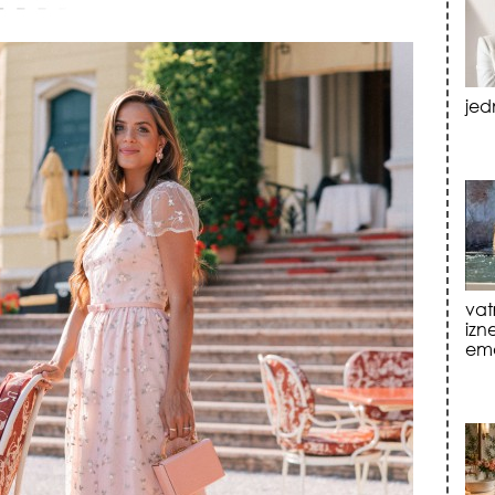
vat
izn
emo
tre
luk