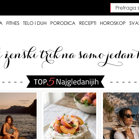
Pretraga saj
Searc
A
FITNES
TELO I DUH
PORODICA
RECEPTI
HOROSKOP
SVA