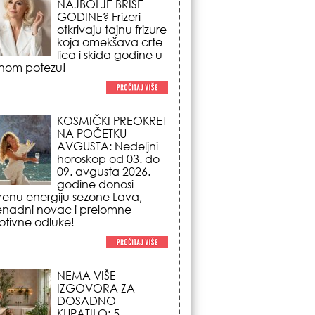
NA POČETKU
AVGUSTA: Nedeljni
horoskop od 03. do
09. avgusta 2026.
godine donosi
renu energiju sezone Lava,
enadni novac i prelomne
tivne odluke!
NEMA VIŠE
IZGOVORA ZA
DOSADNO
KUPATILO: 5
pristupačnih detalja
iz JYSK-a koji
nutno pretvaraju vaš prostor u
suzni spa centar!
STILISTI SE SLAŽU –
OVI NOKTI SU HIT
SEZONE: 5 manikir