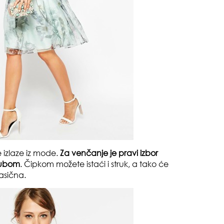
od 
o m
dru
 izlaze iz mode.
Za venčanje je pravi izbor
brubom
. Čipkom možete istaći i struk, a tako će
lasična.
čuv
suš