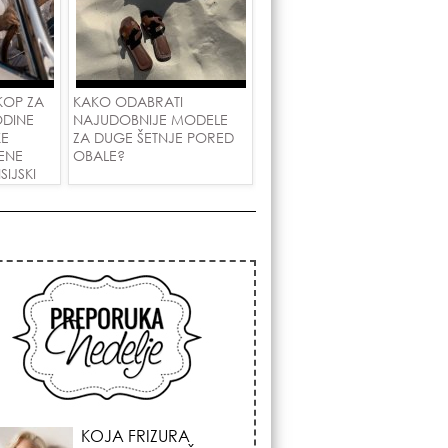
KOP ZA
KAKO ODABRATI
ODINE
NAJUDOBNIJE MODELE
KE
ZA DUGE ŠETNJE PORED
ENE
OBALE?
IJSKI
AKOVE!
KOSMIČKI PREOKRET