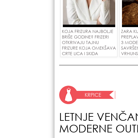
KOJA FRIZURA NAJBOLJE
ZARA KU
BRIŠE GODINE? FRIZERI
PREPLAV
OTKRIVAJU TAJNU
3 MODE
FRIZURE KOJA OMEKŠAVA
SAVRŠEN
CRTE LICA I SKIDA
VRHUNS
GODINE U JEDNOM
POTEZU!
KRPICE
LETNJE VENČAN
MODERNE OUTF