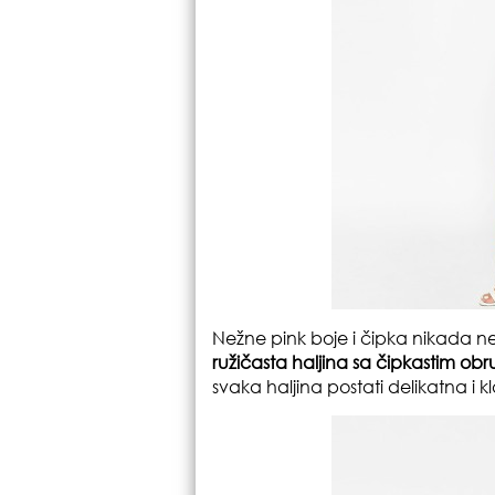
Nežne pink boje i čipka nikada ne
ružičasta haljina sa čipkastim o
svaka haljina postati delikatna i k