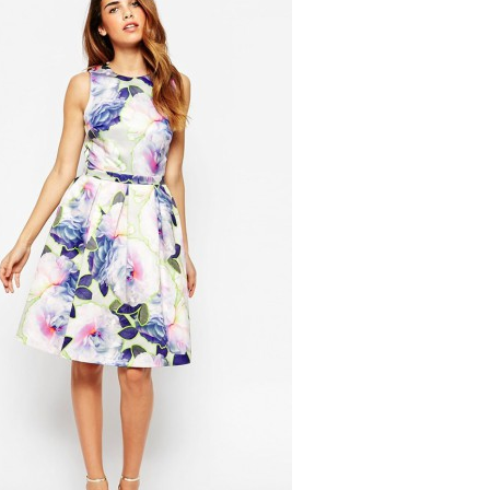
pri
opa