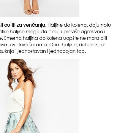
it outfit za venčanja
. Haljine do kolena, daju notu
zbo
. Kratke haljine mogu da deluju previše agresivno i
mes
e. Smerna haljina do kolena uopšte ne mora biti
ivim cvetnim šarama. Osim haljine, dobar izbor
 suknja i jednostavan i jednobojan top.
tok