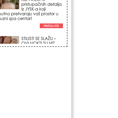
trendova koji
osvajaju sve
poglede i izgledaju
po na svačijim rukama!
REDAK ASTRO
FENOMEN POČINJE
7. AVGUSTA: Veliki
Vazdušni Trigon
otvara kapiju sreće i
menja sudbinu za 3
ka!
LJUDI U SRBIJI
MASOVNO KUPUJU
OVO ČUDO OD 200
DINARA: Trik sa
peškirom i ledom koji
rashlađuje stan na
 za 10 minuta (BEZ KLIME)!