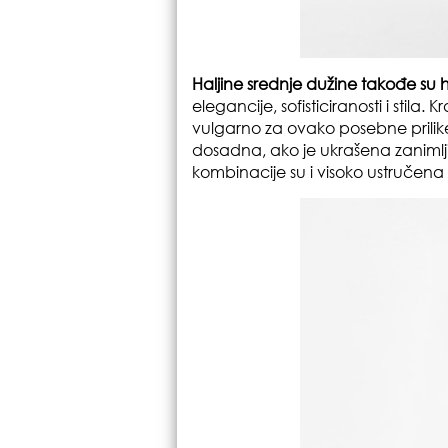
Haljine srednje dužine takođe su h
elegancije, sofisticiranosti i stila
vulgarno za ovako posebne prilik
dosadna, ako je ukrašena zanimlj
kombinacije su i visoko ustručena