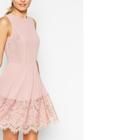
gen
oki
sam