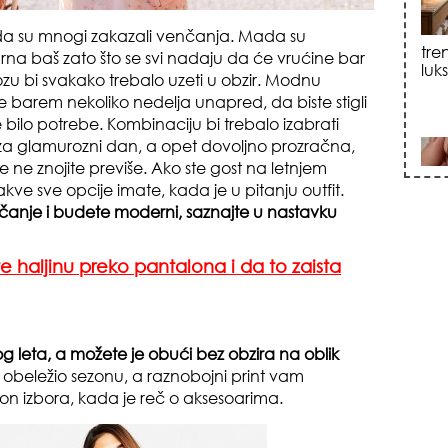
da su mnogi zakazali venčanja. Mada su
rna baš zato što se svi nadaju da će vrućine bar
sku
zu bi svakako trebalo uzeti u obzir. Modnu
e barem nekoliko nedelja unapred, da biste stigli
ilo potrebe. Kombinaciju bi trebalo izabrati
a glamurozni dan, a opet dovoljno prozračna,
e ne znojite previše. Ako ste gost na letnjem
akve sve opcije imate, kada je u pitanju outfit.
čanje i budete moderni, saznajte u nastavku
zna
 haljinu preko pantalona i da to zaista
g leta, a možete je obući bez obzira na oblik
 obeležio sezonu, a raznobojni print vam
on izbora, kada je reč o aksesoarima.
+35