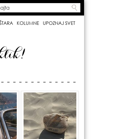
ta
h form
ŠTARA
KOLUMNE
UPOZNAJ SVET