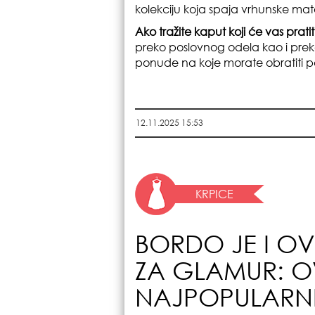
kolekciju koja spaja vrhunske mat
Ako tražite kaput koji će vas prat
preko poslovnog odela kao i preko
ponude na koje morate obratiti p
12.11.2025 15:53
KRPICE
BORDO JE I OV
ZA GLAMUR: O
NAJPOPULARNI