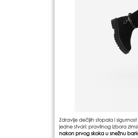
Zdravlje dečijih stopala i sigurno
jedne stvari: pravilnog izbora zi
nakon prvog skoka u snežnu bari