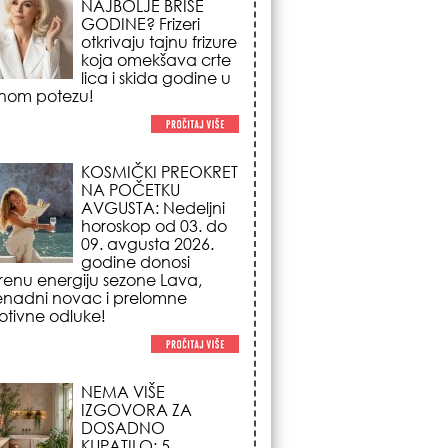
NA POČETKU
AVGUSTA: Nedeljni
horoskop od 03. do
09. avgusta 2026.
godine donosi
renu energiju sezone Lava,
enadni novac i prelomne
tivne odluke!
NEMA VIŠE
IZGOVORA ZA
DOSADNO
KUPATILO: 5
pristupačnih detalja
iz JYSK-a koji
nutno pretvaraju vaš prostor u
suzni spa centar!
STILISTI SE SLAŽU –
OVI NOKTI SU HIT
SEZONE: 5 manikir