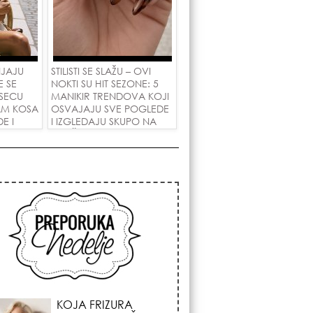
NJAJU
STILISTI SE SLAŽU – OVI
E SE
NOKTI SU HIT SEZONE: 5
SECU
MANIKIR TRENDOVA KOJI
AM KOSA
OSVAJAJU SVE POGLEDE
E I
I IZGLEDAJU SKUPO NA
 LJUBAV!
SVAČIJIM RUKAMA!
KOSMIČKI PREOKRET