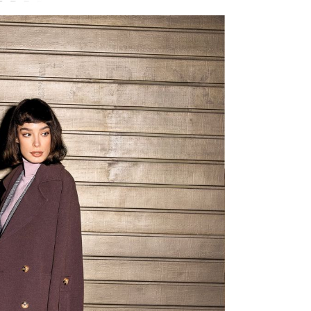
zbo
mes
čuv
suš