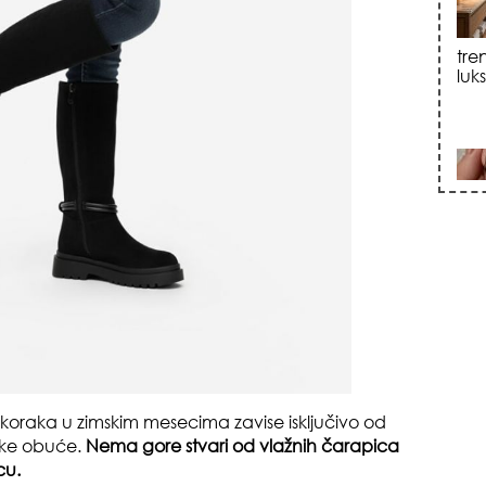
sku
zna
st koraka u zimskim mesecima zavise isključivo od
mske obuće.
Nema gore stvari od vlažnih čarapica
cu.
+35