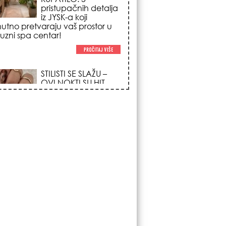
trendova koji
osvajaju sve
poglede i izgledaju
po na svačijim rukama!
REDAK ASTRO
FENOMEN POČINJE
7. AVGUSTA: Veliki
Vazdušni Trigon
otvara kapiju sreće i
menja sudbinu za 3
ka!
LJUDI U SRBIJI
MASOVNO KUPUJU
OVO ČUDO OD 200
DINARA: Trik sa
peškirom i ledom koji
rashlađuje stan na
 za 10 minuta (BEZ KLIME)!