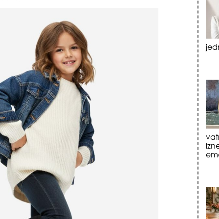
vat
izn
emo
tre
luk