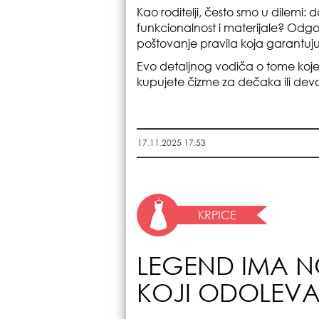
Kao roditelji, često smo u dilemi: da
funkcionalnost i materijale? Odgov
poštovanje pravila koja garantuju 
Evo detaljnog vodiča o tome koje ka
kupujete čizme za dečaka ili devo
17.11.2025 17:53
KRPICE
LEGEND IMA NO
KOJI ODOLEV