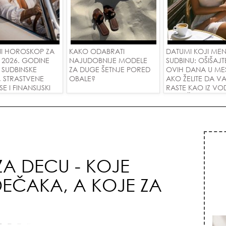
I HOROSKOP ZA
KAKO ODABRATI
DATUMI KOJI ME
 2026. GODINE
NAJUDOBNIJE MODELE
SUDBINU: OŠIŠAJT
 SUDBINSKE
ZA DUGE ŠETNJE PORED
OVIH DANA U ME
, STRASTVENE
OBALE?
AKO ŽELITE DA V
 I FINANSIJSKI
RASTE KAO IZ VOD
A SVE ZNAKOVE!
PRIVUČETE NOVU
 ZA DECU - KOJE
DEČAKA, A KOJE ZA