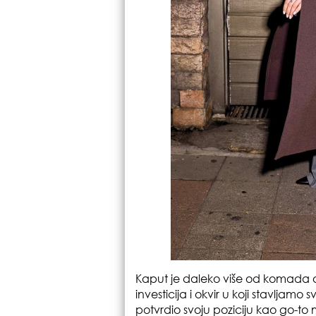
Kaput je daleko više od komada o
investicija i okvir u koji stavljamo svo
potvrdio svoju poziciju kao go-to 