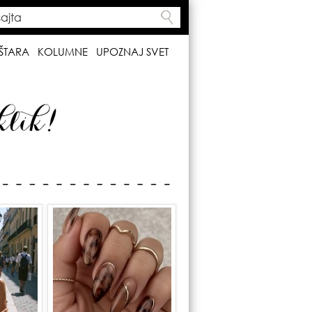
ta
h form
ŠTARA
KOLUMNE
UPOZNAJ SVET