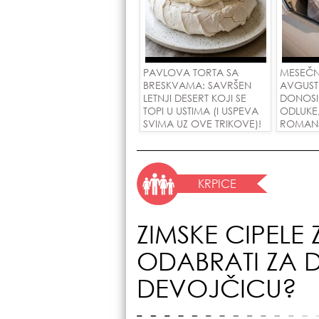
PAVLOVA TORTA SA
MESEČN
BRESKVAMA: SAVRŠEN
AVGUST
LETNJI DESERT KOJI SE
DONOSI
TOPI U USTIMA (I USPEVA
ODLUKE
SVIMA UZ OVE TRIKOVE)!
ROMANSE
USPEH Z
KRPICE
ZIMSKE CIPELE
ODABRATI ZA 
DEVOJČICU?