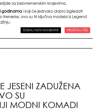
erijale sa bezvremenskim krojevima.
iti godinama
i koji će jednako dobro izgledati
 trenerke, ovo su tri ključna modela iz Legend
ažnju.
DODAJ NOVI KOMENTAR
PROČITAJ VIŠE
odg
sam
E JESENI ZADUŽENA
VO SU
JI MODNI KOMADI