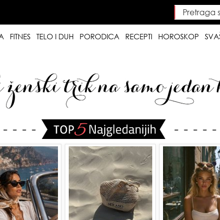
Pretraga saj
Searc
A
FITNES
TELO I DUH
PORODICA
RECEPTI
HOROSKOP
SVA