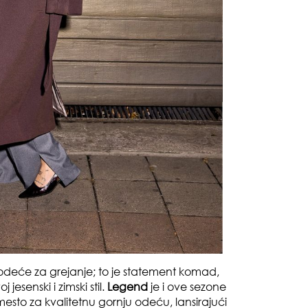
gen
oki
muž
deće za grejanje; to je statement komad,
j jesenski i zimski stil.
Legend
je i ove sezone
mesto za kvalitetnu gornju odeću, lansirajući