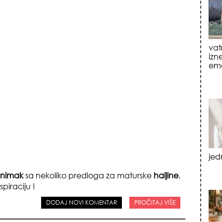
jed
tre
luk
snimak
sa nekoliko predloga za maturske
haljine
.
piraciju !
DODAJ NOVI KOMENTAR
PROČITAJ VIŠE