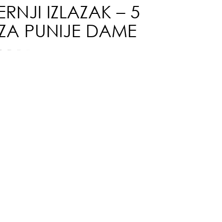
NJI IZLAZAK – 5
suš
ZA PUNIJE DAME
gen
oki
muž