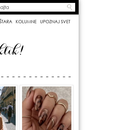
ta
h form
ŠTARA
KOLUMNE
UPOZNAJ SVET