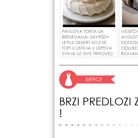
PAVLOVA TORTA SA
MESEČN
BRESKVAMA: SAVRŠEN
AVGUST
LETNJI DESERT KOJI SE
DONOSI
TOPI U USTIMA (I USPEVA
ODLUKE
SVIMA UZ OVE TRIKOVE)!
ROMANSE
USPEH Z
KRPICE
BRZI PREDLOZI
!