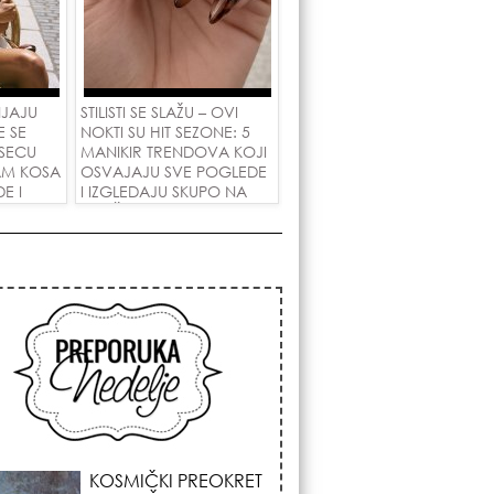
NJAJU
STILISTI SE SLAŽU – OVI
E SE
NOKTI SU HIT SEZONE: 5
SECU
MANIKIR TRENDOVA KOJI
AM KOSA
OSVAJAJU SVE POGLEDE
E I
I IZGLEDAJU SKUPO NA
 LJUBAV!
SVAČIJIM RUKAMA!
KOJA FRIZURA