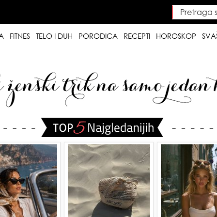
Pretraga saj
Searc
A
FITNES
TELO I DUH
PORODICA
RECEPTI
HOROSKOP
SVA