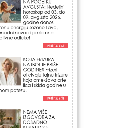
NAJBOLJE BRIŠE
GODINE? Frizeri
otkrivaju tajnu frizure
koja omekšava crte
lica i skida godine u
nom potezu!
NEMA VIŠE
IZGOVORA ZA
DOSADNO
KUPATILO: 5
pristupačnih detalja
iz JYSK-a koji
nutno pretvaraju vaš prostor u
suzni spa centar!
STILISTI SE SLAŽU –
OVI NOKTI SU HIT
SEZONE: 5 manikir
trendova koji
osvajaju sve