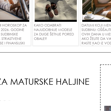
I HOROSKOP ZA
KAKO ODABRATI
DATUMI KOJI ME
 2026. GODINE
NAJUDOBNIJE MODELE
SUDBINU: OŠIŠAJT
 SUDBINSKE
ZA DUGE ŠETNJE PORED
OVIH DANA U ME
, STRASTVENE
OBALE?
AKO ŽELITE DA V
 I FINANSIJSKI
RASTE KAO IZ VOD
A SVE ZNAKOVE!
PRIVUČETE NOVU
 ZA MATURSKE HALJINE