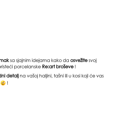
pri
nimak
sa sjajnim idejama kako da
osvežite
svoj
risteći porcelanske
Re:art broševe
!
ni detalj
na vašoj haljini, tašni ili u kosi koji će vas
!
tok