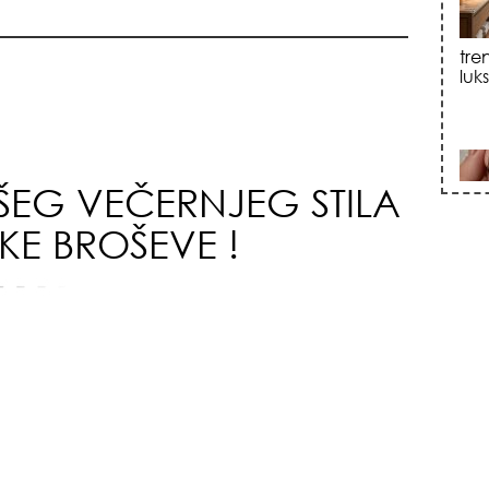
sku
ŠEG VEČERNJEG STILA
KE BROŠEVE !
zna
+35