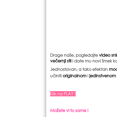
Drage naše, pogledajte
video s
večernji stil
i date mu novi šmek ko
Jednostavan, a tako efektan
mod
učiniti
originalnom
i
jedinstvenom
Klik na PLAY !
Možete vi to same !