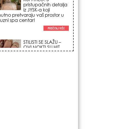
poglede i izgledaju
po na svačijim rukama!
REDAK ASTRO
FENOMEN POČINJE
7. AVGUSTA: Veliki
Vazdušni Trigon
otvara kapiju sreće i
menja sudbinu za 3
ka!
LJUDI U SRBIJI
MASOVNO KUPUJU
OVO ČUDO OD 200
DINARA: Trik sa
peškirom i ledom koji
rashlađuje stan na
 za 10 minuta (BEZ KLIME)!