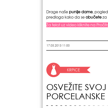
Drage naše
punije dame
, pogle
predloga kako da se
obučete
za
Za tekst uz video kliknite na Pročita
17.05.2013 11:00
KRPICE
OSVEŽITE SVOJ
PORCELANSKE 