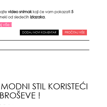
dajte
video snimak
koji će vam pokazati
5
 neki od sledećih
izlazaka
.
j više !
DODAJ NOVI KOMENTAR
PROČITAJ VIŠE
sam
 MODNI STIL KORISTEĆI
BROŠEVE !