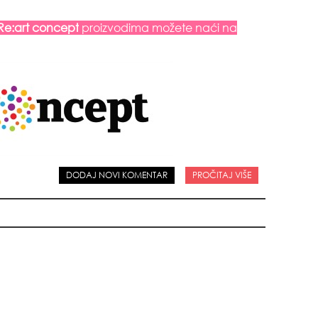
Re:art concept
proizvodima možete naći na
da
zbo
DODAJ NOVI KOMENTAR
PROČITAJ VIŠE
mes
čuv