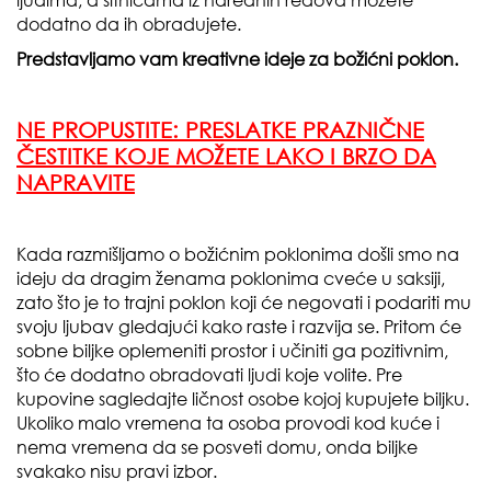
dodatno da ih obradujete.
Predstavljamo vam kreativne ideje za božićni poklon.
NE PROPUSTITE:
PRESLATKE PRAZNIČNE
ČESTITKE KOJE MOŽETE LAKO I BRZO DA
NAPRAVITE
Kada razmišljamo o božićnim poklonima došli smo na
ideju da dragim ženama poklonima cveće u saksiji,
zato što je to trajni poklon koji će negovati i podariti mu
svoju ljubav gledajući kako raste i razvija se. Pritom će
sobne biljke oplemeniti prostor i učiniti ga pozitivnim,
što će dodatno obradovati ljudi koje volite. Pre
kupovine sagledajte ličnost osobe kojoj kupujete biljku.
Ukoliko malo vremena ta osoba provodi kod kuće i
nema vremena da se posveti domu, onda biljke
svakako nisu pravi izbor.