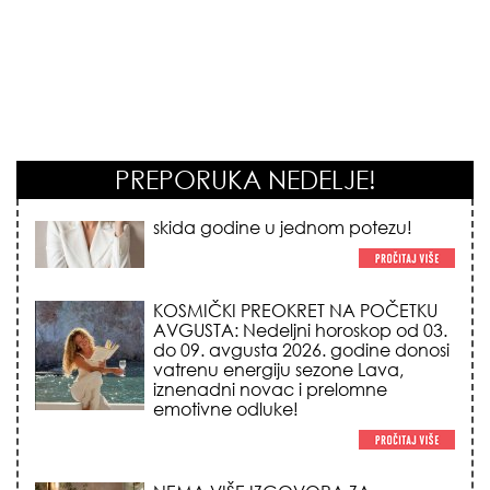
PREPORUKA NEDELJE!
KOSMIČKI PREOKRET NA POČETKU
AVGUSTA: Nedeljni horoskop od 03.
do 09. avgusta 2026. godine donosi
vatrenu energiju sezone Lava,
iznenadni novac i prelomne
emotivne odluke!
NEMA VIŠE IZGOVORA ZA
DOSADNO KUPATILO: 5 pristupačnih
detalja iz JYSK-a koji trenutno
pretvaraju vaš prostor u luksuzni spa