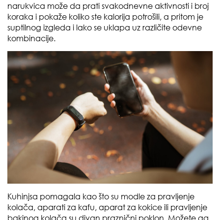
narukvica može da prati svakodnevne aktivnosti i broj
koraka i pokaže koliko ste kalorija potrošili, a pritom je
suptilnog izgleda i lako se uklapa uz različite odevne
kombinacije.
Kuhinjsa pomagala kao što su modle za pravljenje
kolača, aparati za kafu, aparat za kokice ili pravljenje
bakinog kolača su divan praznični poklon. Možete ga