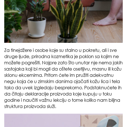
Za tinejdžere i osobe koje su stalno u pokretu, ali i sve
druge ljude, prirodna kozmetika je poklon sa kojim ne
možete pogrešiti. Najpre zato što unutar nje nema jakih
sastojaka koji bi mogli da oštete osetljivu, masnu ili kožu
sklonu ekcemima. Pritom ćete im pružiti adekvatnu
negu koja će u zimskim danima ojačati kožu lica i tela
tako da uvek izgledaju besprekorno. Podstaknućete ih
da čitaju deklaracije proizvoda koje kupuju u toku
godine i naučiti važnu lekciju o tome koliko nam biljna
struktura proizvoda služi.