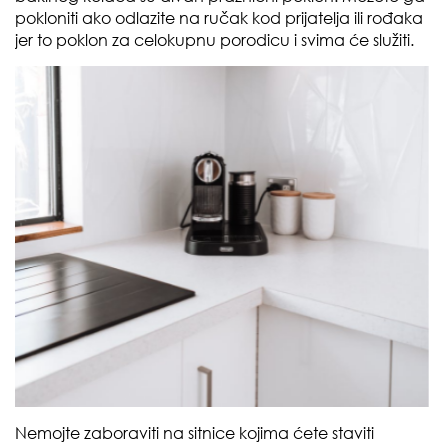
pokloniti ako odlazite na ručak kod prijatelja ili rođaka
jer to poklon za celokupnu porodicu i svima će služiti.
Nemojte zaboraviti na sitnice kojima ćete staviti