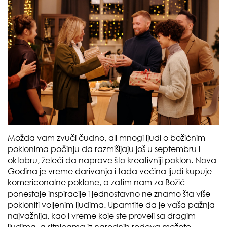
Možda vam zvuči čudno, ali mnogi ljudi o božićnim
poklonima počinju da razmišljaju još u septembru i
oktobru, želeći da naprave što kreativniji poklon. Nova
Godina je vreme darivanja i tada većina ljudi kupuje
komericonalne poklone, a zatim nam za Božić
ponestaje inspiracije i jednostavno ne znamo šta više
pokloniti voljenim ljudima. Upamtite da je vaša pažnja
najvažnija, kao i vreme koje ste proveli sa dragim
ljudima, a sitnicama iz narednih redova možete