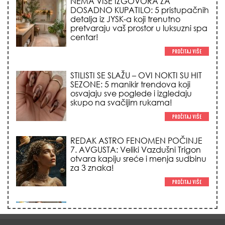
centar!
STILISTI SE SLAŽU – OVI NOKTI SU HIT
SEZONE: 5 manikir trendova koji
osvajaju sve poglede i izgledaju
skupo na svačijim rukama!
REDAK ASTRO FENOMEN POČINJE
7. AVGUSTA: Veliki Vazdušni Trigon
otvara kapiju sreće i menja sudbinu
za 3 znaka!
LJUDI U SRBIJI MASOVNO KUPUJU
OVO ČUDO OD 200 DINARA: Trik sa
peškirom i ledom koji rashlađuje stan
na +35 za 10 minuta (BEZ KLIME)!