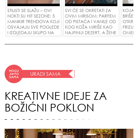
STILISTI SE SLAŽU – OVI
SVI ĆE SE OKRETATI ZA
KOJA F
NOKTI SU HIT SEZONE: 5
OVIM MIRISOM: PARFEM
BRIŠE 
MANIKIR TRENDOVA KOJI
OD PISTAĆA I VANILE OD
OTKRIV
OSVAJAJU SVE POGLEDE
KOG KOŽA MIRIŠE KAO
FRIZUR
I IZGLEDAJU SKUPO NA
NAJFINIJI DEZERT, A ŽENE
OMEKŠA
SVAČIJIM RUKAMA!
SU POLUDELE ZA
SKIDA 
ZAMENOM OD 1.800
JEDNO
DINARA!
URADI SAMA
KREATIVNE IDEJE ZA
BOŽIĆNI POKLON