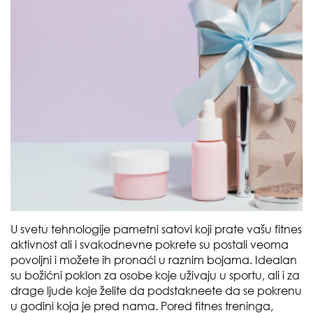
U svetu tehnologije pametni satovi koji prate vašu fitnes
aktivnost ali i svakodnevne pokrete su postali veoma
povoljni i možete ih pronaći u raznim bojama. Idealan
su božićni poklon za osobe koje uživaju u sportu, ali i za
drage ljude koje želite da podstakneete da se pokrenu
u godini koja je pred nama. Pored fitnes treninga,