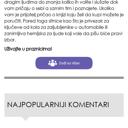
dragim ljudima do znanja koliko ih volite i slušate dok
vam pričaju o sebi a samim tim i poznajete. Ukoliko
vam je prijatelj pričao o knjizi koju želi da kupi možete je
poručiti. Pored toga sitnice kao što je privezak za
ključeve od kola za zaljubljenike u automobile ili
zanimljiva hemijska za ljude koji vole da pišu biće pravi
izbor.
Uživajte u praznicima!
NAJPOPULARNIJI KOMENTARI