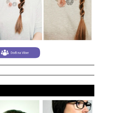
pri
tok