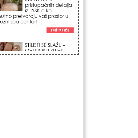
trendova koji
osvajaju sve
poglede i izgledaju
po na svačijim rukama!
REDAK ASTRO
FENOMEN POČINJE
7. AVGUSTA: Veliki
Vazdušni Trigon
otvara kapiju sreće i
menja sudbinu za 3
ka!
LJUDI U SRBIJI
MASOVNO KUPUJU
OVO ČUDO OD 200
DINARA: Trik sa
peškirom i ledom koji
rashlađuje stan na
 za 10 minuta (BEZ KLIME)!