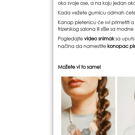
oko svoje ose, a na koju jedan o
Kada vežete gumicu odmah ćete zna
Kanap pletenicu će svi primetiti a 
frizerskog salona ili sišle sa modne 
Pogledajte
video snimak
sa uputs
načina da namestite
konopac pl
Možete vi to same!