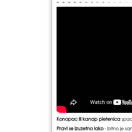
Konopac ili kanap pletenica
spada
Pravi se izuzetno lako
- bitno je s