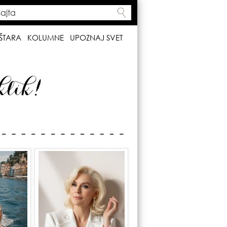
ta
h form
ŠTARA
KOLUMNE
UPOZNAJ SVET