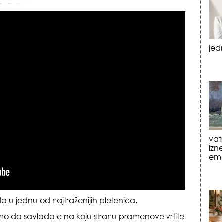
vat
izn
emo
tre
luk
 u jednu od najtraženijih pletenica.
amo da savladate na koju stranu pramenove vrtite