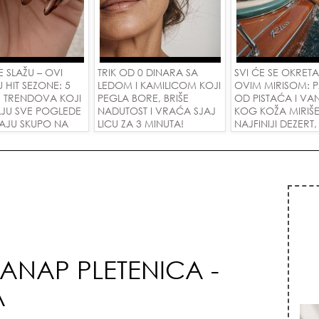
 SE SLAŽU – OVI
TRIK OD 0 DINARA SA
SVI ĆE SE OKRETA
U HIT SEZONE: 5
LEDOM I KAMILICOM KOJI
OVIM MIRISOM: 
R TRENDOVA KOJI
PEGLA BORE, BRIŠE
OD PISTAĆA I VA
JU SVE POGLEDE
NADUTOST I VRAĆA SJAJ
KOG KOŽA MIRIŠ
DAJU SKUPO NA
LICU ZA 3 MINUTA!
NAJFINIJI DEZERT,
IM RUKAMA!
SU POLUDELE ZA
ZAMENOM OD 1.
DINARA!
ANAP PLETENICA -
A