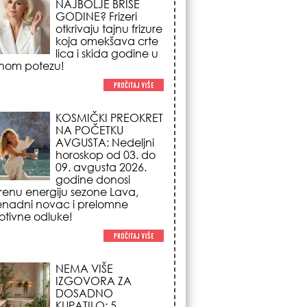
NA POČETKU
AVGUSTA: Nedeljni
horoskop od 03. do
09. avgusta 2026.
godine donosi
renu energiju sezone Lava,
enadni novac i prelomne
tivne odluke!
NEMA VIŠE
IZGOVORA ZA
DOSADNO
KUPATILO: 5
pristupačnih detalja
iz JYSK-a koji
nutno pretvaraju vaš prostor u
suzni spa centar!
STILISTI SE SLAŽU –
OVI NOKTI SU HIT
SEZONE: 5 manikir