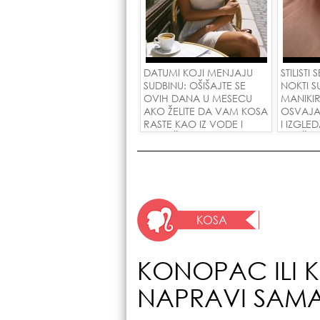
DATUMI KOJI MENJAJU
STILISTI
SUDBINU: OŠIŠAJTE SE
NOKTI S
OVIH DANA U MESECU
MANIKI
AKO ŽELITE DA VAM KOSA
OSVAJA
RASTE KAO IZ VODE I
I IZGLE
PRIVUČETE NOVU LJUBAV!
SVAČIJ
KOSA
KONOPAC ILI K
NAPRAVI SAM