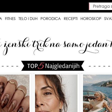
Pretraga saj
Searc
A
FITNES
TELO I DUH
PORODICA
RECEPTI
HOROSKOP
SVA