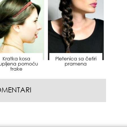
zbo
mes
Kratka kosa
Pletenica sa četiri
kupljena pomoću
pramena
trake
čuv
OMENTARI
suš