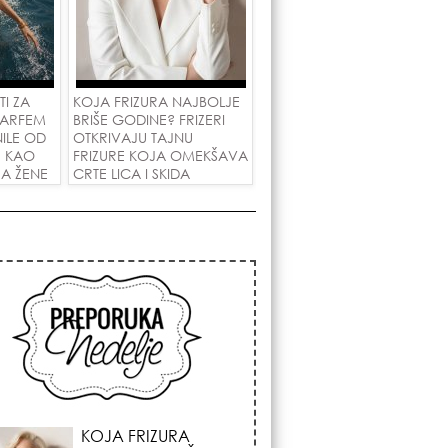
TI ZA
KOJA FRIZURA NAJBOLJE
PARFEM
BRIŠE GODINE? FRIZERI
NILE OD
OTKRIVAJU TAJNU
E KAO
FRIZURE KOJA OMEKŠAVA
 A ŽENE
CRTE LICA I SKIDA
GODINE U JEDNOM
800
POTEZU!
KOSMIČKI PREOKRET