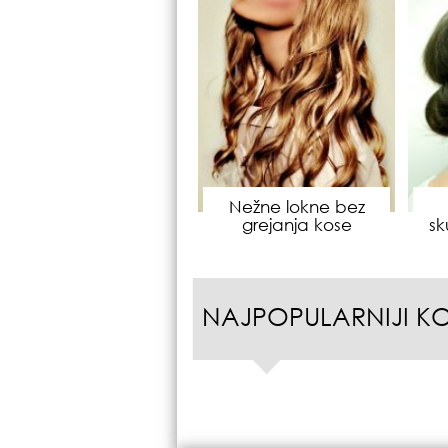
Nežne lokne bez
grejanja kose
s
NAJPOPULARNIJI K