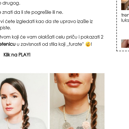
ko drugog.
ti da li ste pogrešile ili ne.
sku
vi ćete izgledati kao da ste upravo izašle iz
piste.
tvom koji će vam olakšati celu priču i pokazati 2
etenicu
u zavisnosti od stila koji ,,furate''
!
Klik na PLAY!
zna
+35