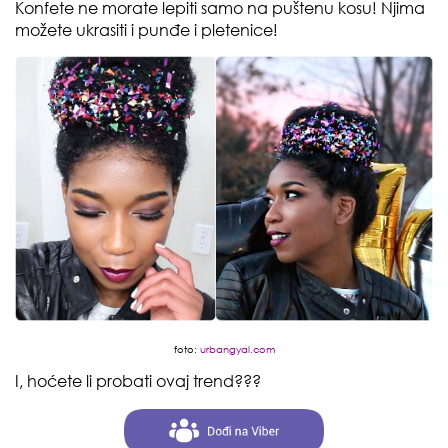
Konfete ne morate lepiti samo na puštenu kosu! Njima
možete ukrasiti i punđe i pletenice!
foto:
urbangyal.com
I, hoćete li probati ovaj trend???