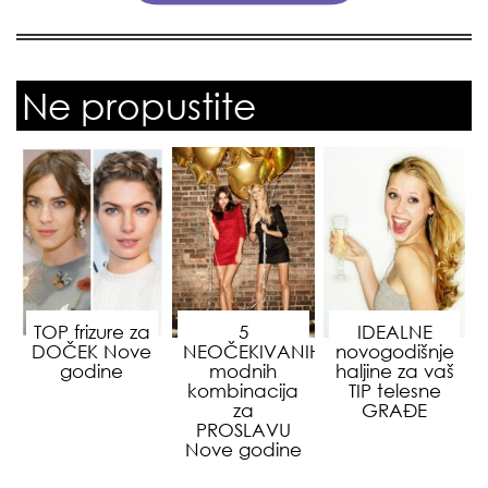
Ne propustite
TOP frizure za
5
IDEALNE
DOČEK Nove
NEOČEKIVANIH
novogodišnje
godine
modnih
haljine za vaš
kombinacija
TIP telesne
za
GRAĐE
PROSLAVU
Nove godine