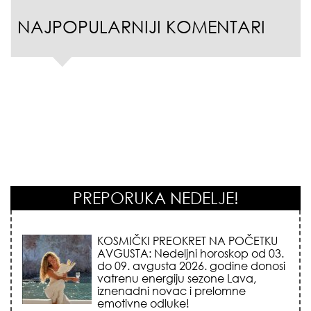
NAJPOPULARNIJI KOMENTARI
PREPORUKA NEDELJE!
KOJA FRIZURA NAJBOLJE BRIŠE
GODINE? Frizeri otkrivaju tajnu
frizure koja omekšava crte lica i
skida godine u jednom potezu!