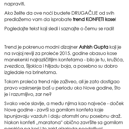
napraviti.
Ako želite da ove noći budete DRUGAČIJE od svih
predlažemo vam da isprobate
trend KONFETI kose
!
Pogledajte tekst koji sledi i saznajte o čemu se radi!
Trend je pokrenuo modni dizajner
Ashish Gupta
koji je
na svojoj reviji za proleće 2015. godine obasuo kose
manekenki najrazličitijim konfetama - bilo je tu, kružića,
zvezdica, šljokica i hiljadu boja, a posebno su dobro
izgledale na brinetama.
Tokom proleća trend nije zaživeo, ali je zato dostigao
pravo vaskrsenje baš u periodu oko Nove godine, što
je i razumljivo, zar ne?
Svako veće slavlje, a među njima kao najveće - doček
Nove godine - završi sa gomilom konfeta koje
ispunjavaju vazduh i daju atomsfri onu posebnu draž.
Nakon konfeti ,,maratona'' obično završite sa gomilom
papirića na kosi i to zaist aizgleda neodoljivo!