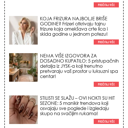
NEMA VIŠE IZGOVORA ZA
DOSADNO KUPATILO: 5 pristupačnih
detalja iz JYSK-a koji trenutno
pretvaraju vaš prostor u luksuzni spa
centar!
STILISTI SE SLAŽU – OVI NOKTI SU HIT
SEZONE: 5 manikir trendova koji
osvajaju sve poglede i izgledaju
skupo na svačijim rukama!
REDAK ASTRO FENOMEN POČINJE
7. AVGUSTA: Veliki Vazdušni Trigon
otvara kapiju sreće i menja sudbinu
za 3 znaka!
LJUDI U SRBIJI MASOVNO KUPUJU