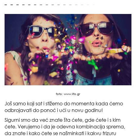
foto:
www.lifo.gr
Još samo koji sat i stižemo do momenta kada ćemo
odbrojavati do ponoć i ući u novu godinu!
Sigurni smo da već znate šta ćete, gde ćete i s kim
ćete. Verujemo i da je odevna kombinacija sprema,
da znate i kako ćete se našminkati i kakvu frizuru