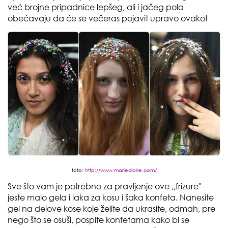
već brojne pripadnice lepšeg, ali i jačeg pola
obećavaju da će se večeras pojavit upravo ovako!
foto:
http://www.marieclaire.com/
Sve što vam je potrebno za pravljenje ove ,,frizure''
jeste malo gela i laka za kosu i šaka konfeta. Nanesite
gel na delove kose koje želite da ukrasite, odmah, pre
nego što se osuši, pospite konfetama kako bi se