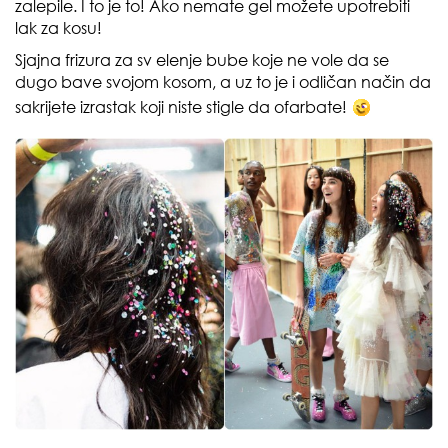
zalepile. I to je to! Ako nemate gel možete upotrebiti
lak za kosu!
Sjajna frizura za sv elenje bube koje ne vole da se
dugo bave svojom kosom, a uz to je i odličan način da
sakrijete izrastak koji niste stigle da ofarbate!