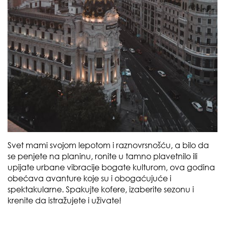
Svet mami svojom lepotom i raznovrsnošću, a bilo da
se penjete na planinu, ronite u tamno plavetnilo ili
upijate urbane vibracije bogate kulturom, ova godina
obećava avanture koje su i obogaćujuće i
spektakularne. Spakujte kofere, izaberite sezonu i
krenite da istražujete i uživate!