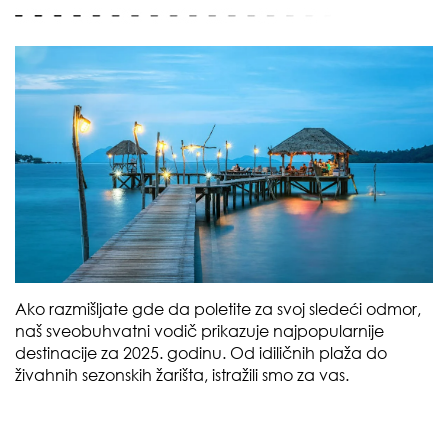
Ako razmišljate gde da poletite za svoj sledeći odmor,
naš sveobuhvatni vodič prikazuje najpopularnije
destinacije za 2025. godinu. Od idiličnih plaža do
živahnih sezonskih žarišta, istražili smo za vas.