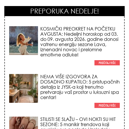
PREPORUKA NEDELJE!
KOSMIČKI PREOKRET NA POČETKU
AVGUSTA: Nedeljni horoskop od 03.
do 09. avgusta 2026. godine donosi
vatrenu energiju sezone Lava,
iznenadni novac i prelomne
emotivne odluke!
NEMA VIŠE IZGOVORA ZA
DOSADNO KUPATILO: 5 pristupačnih
detalja iz JYSK-a koji trenutno
pretvaraju vaš prostor u luksuzni spa
centar!
STILISTI SE SLAŽU – OVI NOKTI SU HIT
SEZONE: 5 manikir trendova koji