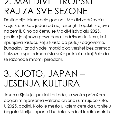
2. MALDIVI - TROPSKI
RAJ ZA SVE SEZONE
Destinacija tokom cele godine - Maldivi zadržavaju
svoju krunu kao jedan od najtraženijih tropskih krajeva
na zemlji. Ono po čemu se Maldivi izdvajaju 2025.
godine je njihova posvećenost održivom turizmu, koji
ispunjava rastuću želju turista da putuju odgovorno.
Bungalovi iznad vode, morski biodiverzitet bez premca
i luksuzna spa odmarališta služe putnicima koji žele da
se razonode mirom i prirodom.
3. KJOTO, JAPAN –
JESENJA KULTURA
Jesen u Kjotu je spektakl prirode, sa svojim pejzažom
obojenim nijansama vatrene crvene i umirujuće žute.
U 2025. godini, Kjoto je mesto u kojem ćete da uronite u
bogatu istoriju Japana i budete svedoci tradicionalnih