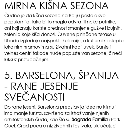
MIRNA KIŠNA SEZONA
Čudno je da kišna sezona na Baliju postaje sve
popularnija. Iako bi to moglo odvratiti neke putnike,
oni koji znaju koriste prednost smanjene gužve i bujnih,
zelenila koje kiša donosi. Čuvene pirinčane terase u
Ubudu izgledaju najspektakularnije, a kulturni nastupi u
lokalnim hramovima su živahni kao i uvek. Banje i
velnes centri takođe nude popuste van sezone, čineći
luksuz pristupačnijim.
5. BARSELONA, ŠPANIJA
- RANE JESENJE
SVEČANOSTI
Do rane jeseni, Barselona predstavlja idealnu klimu i
ima manje turista, savršena za istraživanje njenih
arhitektonskih čuda, kao što su
Sagrada Familia
i Park
Guel. Grad puca u niz živahnih festivala, uključujući