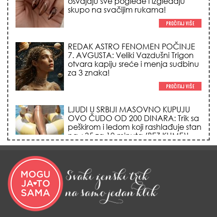
osvajaju sve poglede i izgledaju
skupo na svačijim rukama!
REDAK ASTRO FENOMEN POČINJE
7. AVGUSTA: Veliki Vazdušni Trigon
otvara kapiju sreće i menja sudbinu
za 3 znaka!
LJUDI U SRBIJI MASOVNO KUPUJU
OVO ČUDO OD 200 DINARA: Trik sa
peškirom i ledom koji rashlađuje stan
na +35 za 10 minuta (BEZ KLIME)!
DATUMI KOJI MENJAJU SUDBINU:
Ošišajte se OVIH dana u mesecu
ako želite da vam kosa raste kao iz
vode i privučete novu ljubav!