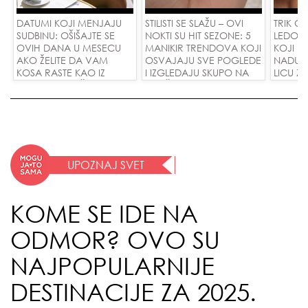
DATUMI KOJI MENJAJU
STILISTI SE SLAŽU – OVI
TRIK O
SUDBINU: OŠIŠAJTE SE
NOKTI SU HIT SEZONE: 5
LEDOM 
OVIH DANA U MESECU
MANIKIR TRENDOVA KOJI
KOJI P
AKO ŽELITE DA VAM
OSVAJAJU SVE POGLEDE
NADUTO
KOSA RASTE KAO IZ
I IZGLEDAJU SKUPO NA
LICU ZA
VODE I PRIVUČETE NOVU
SVAČIJIM RUKAMA!
LJUBAV!
UPOZNAJ SVET
KOME SE IDE NA
ODMOR? OVO SU
NAJPOPULARNIJE
DESTINACIJE ZA 2025.