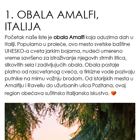
1. OBALA AMALFI,
ITALIJA
Početak naše liste je
obala Amalfi
koja oduzima dah u
Italiji. Popularno u proleće, ovo mesto svetske baštine
UNESKO-a cveta jarkim bojama, nudeći umereno
vreme savršeno za istraživanje njegovih strmih litica,
slikovitih sela i zadivljujućih obala. Obala postaje
platno od rascvetanog cveća, a tirkizne vode pozivaju
putnike na mirnu vožnju brodom. Od istorijskih mesta u
Amalfiju i Ravellu do užurbanih ulica Pozitana, ovaj
region obećava suštinsko italijansko iskustvo.