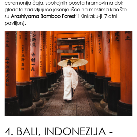
ceremonija čaja, spokojnih poseta hramovima dok
gledate zadivljujuće jesenje lišće na mestima kao što
su
Arashiyama Bamboo Forest
ili Kinkaku-ji (Zlatni
paviljon).
4. BALI, INDONEZIJA -