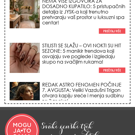
NEMA VIŠE IZGOVORA ZA
DOSADNO KUPATILO: 5 pristupačnih
detalja iz JYSK-a koji trenutno
pretvaraju vaš prostor u luksuzni spa
centar!
STILISTI SE SLAŽU – OVI NOKTI SU HIT
SEZONE: 5 manikir trendova koji
osvajaju sve poglede i izgledaju
skupo na svačijim rukama!
REDAK ASTRO FENOMEN POČINJE
7. AVGUSTA: Veliki Vazdušni Trigon
otvara kapiju sreće i menja sudbinu
za 3 znaka!
LJUDI U SRBIJI MASOVNO KUPUJU
OVO ČUDO OD 200 DINARA: Trik sa
peškirom i ledom koji rashlađuje stan