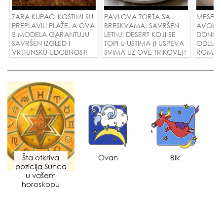
ZARA KUPAĆI KOSTIMI SU
PAVLOVA TORTA SA
MESEČ
PREPLAVILI PLAŽE, A OVA
BRESKVAMA: SAVRŠEN
AVGUST
3 MODELA GARANTUJU
LETNJI DESERT KOJI SE
DONOSI
SAVRŠEN IZGLED I
TOPI U USTIMA (I USPEVA
ODLUKE
VRHUNSKU UDOBNOST!
SVIMA UZ OVE TRIKOVE)!
ROMANS
USPEH 
Šta otkriva
Ovan
Bik
pozicija Sunca
u vašem
horoskopu