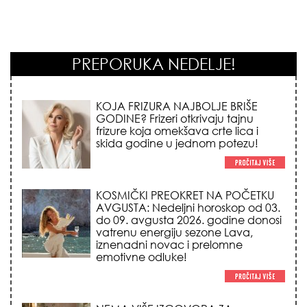
PREPORUKA NEDELJE!
KOJA FRIZURA NAJBOLJE BRIŠE
GODINE? Frizeri otkrivaju tajnu
frizure koja omekšava crte lica i
skida godine u jednom potezu!
KOSMIČKI PREOKRET NA POČETKU
AVGUSTA: Nedeljni horoskop od 03.
do 09. avgusta 2026. godine donosi
vatrenu energiju sezone Lava,
iznenadni novac i prelomne
emotivne odluke!