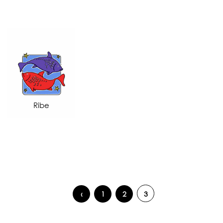
Ribe
‹
1
2
3
Pages