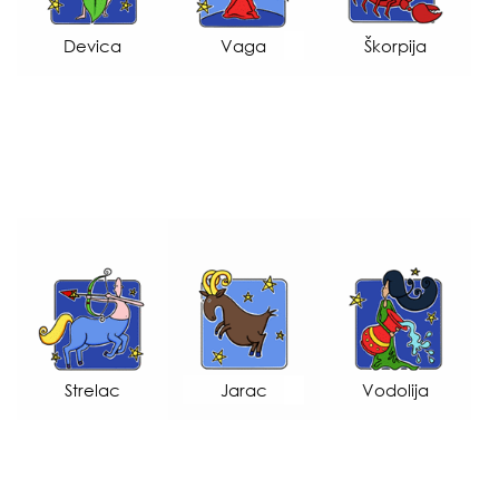
Devica
Vaga
Škorpija
Strelac
Jarac
Vodolija