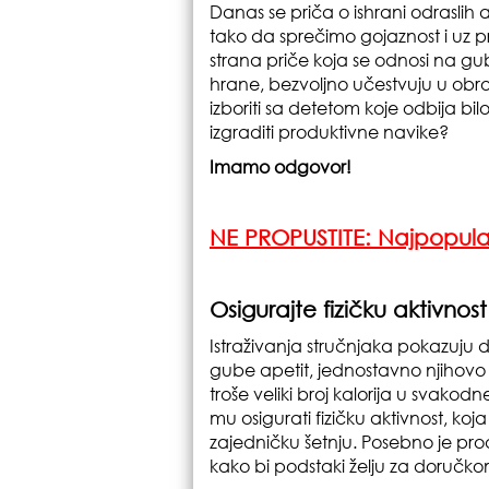
Danas se priča o ishrani odraslih a
tako da sprečimo gojaznost i uz pr
strana priče koja se odnosi na gub
hrane, bezvoljno učestvuju u obro
izboriti sa detetom koje odbija bil
izgraditi produktivne navike?
Imamo odgovor!
NE PROPUSTITE:
Najpopular
Osigurajte fizičku aktivnos
Istraživanja stručnjaka pokazuju d
gube apetit, jednostavno njihovo
troše veliki broj kalorija u svako
mu osigurati fizičku aktivnost, ko
zajedničku šetnju. Posebno je prod
kako bi podstaki želju za doručko