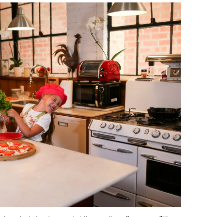
pri
opa