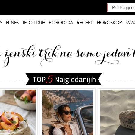
Pretraga saj
Searc
A
FITNES
TELO I DUH
PORODICA
RECEPTI
HOROSKOP
SVA