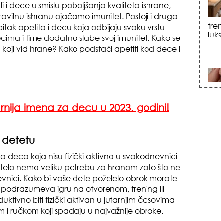
li i dece u smislu poboljšanja kvaliteta ishrane,
avilnu ishranu ojačamo imunitet. Postoji i druga
itak apetita i decu koja odbijaju svaku vrstu
sku
cima i time dodatno slabe svoj imunitet. Kako se
o koji vid hrane? Kako podstaći apetiti kod dece i
nija imena za decu u 2023. godini!
zna
t detetu
a deca koja nisu fizički aktivna u svakodnevnici
 telo nema veliku potrebu za hranom zato što ne
dnevnici. Kako bi vaše dete poželelo obrok morate
ja podrazumeva igru na otvorenom, trening ili
uktivno biti fizički aktivan u jutarnjim časovima
m i ručkom koji spadaju u najvažnije obroke.
+35