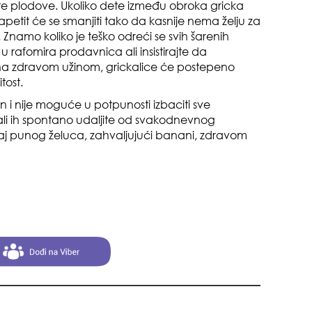
oki
e plodove. Ukoliko dete između obroka gricka
iše apetit će se smanjiti tako da kasnije nema želju za
Znamo koliko je teško odreći se svih šarenih
 rafomira prodavnica ali insistirajte da
 zdravom užinom, grickalice će postepeno
tost.
n i nije moguće u potpunosti izbaciti sve
ali ih spontano udaljite od svakodnevnog
muž
aj punog želuca, zahvaljujući banani, zdravom
sam