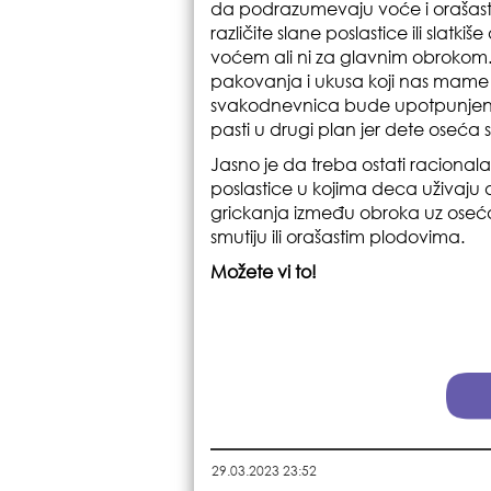
da podrazumevaju voće i orašast
različite slane poslastice ili slatk
voćem ali ni za glavnim obrokom. 
pakovanja i ukusa koji nas mame u
svakodnevnica bude upotpunjena
pasti u drugi plan jer dete oseća si
Jasno je da treba ostati racionala
poslastice u kojima deca uživaju 
grickanja između obroka uz oseć
smutiju ili orašastim plodovima.
Možete vi to!
29.03.2023 23:52