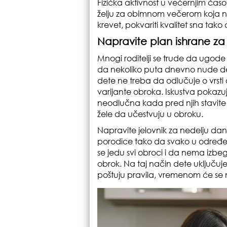
Fizička aktivnost u večernjim čas
želju za obimnom večerom koja nij
krevet, pokvariti kvalitet sna ta
Napravite plan ishrane z
Mnogi roditelji se trude da ugode s
da nekoliko puta dnevno nude detet
dete ne treba da odlučuje o vrsti
varijante obroka. Iskustva pokazu
neodlučna kada pred njih stavite n
žele da učestvuju u obroku.
Napravite jelovnik za nedelju d
porodice tako da svako u određeno
se jedu svi obroci i da nema izbe
obrok. Na taj način dete uključuj
poštuju pravila, vremenom će se na