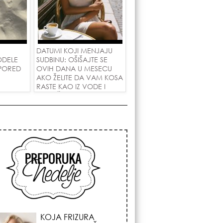
DATUMI KOJI MENJAJU
ODELE
SUDBINU: OŠIŠAJTE SE
 PORED
OVIH DANA U MESECU
AKO ŽELITE DA VAM KOSA
RASTE KAO IZ VODE I
PRIVUČETE NOVU LJUBAV!
KOSMIČKI PREOKRET