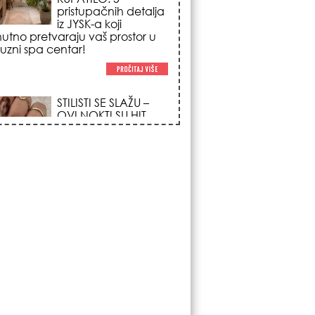
trendova koji
osvajaju sve
poglede i izgledaju
po na svačijim rukama!
REDAK ASTRO
FENOMEN POČINJE
7. AVGUSTA: Veliki
Vazdušni Trigon
otvara kapiju sreće i
menja sudbinu za 3
ka!
LJUDI U SRBIJI
MASOVNO KUPUJU
OVO ČUDO OD 200
DINARA: Trik sa
peškirom i ledom koji
rashlađuje stan na
 za 10 minuta (BEZ KLIME)!