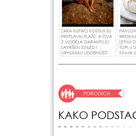
ZARA KUPAĆI KOSTIMI SU
PAVLOV
PREPLAVILI PLAŽE, A OVA
BRESKV
3 MODELA GARANTUJU
LETNJI 
SAVRŠEN IZGLED I
TOPI U 
VRHUNSKU UDOBNOST!
SVIMA U
PORODICA
KAKO PODSTAĆ