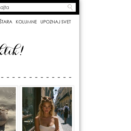
ta
h form
ŠTARA
KOLUMNE
UPOZNAJ SVET