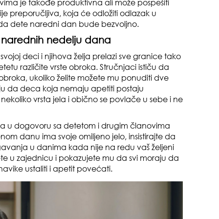
ovima je takođe produktivna ali može pospešiti
e preporučljiva, koja će odložiti odlazak u
ko da dete naredni dan bude bezvoljno.
a narednih nedelju dana
zbo
mes
vojoj deci i njihova želja prelazi sve granice tako
u različite vrste obroka. Stručnjaci ističu da
 obroka, ukoliko želite možete mu ponuditi dve
ju da deca koja nemaju apetiti postaju
ekoliko vrsta jela i obično se povlače u sebe i ne
ana u dogovoru sa detetom i drugim članovima
m danu ima svoje omiljeno jelo, insistirajte da
od 
gavanja u danima kada nije na redu vaš željeni
ete u zajednicu i pokazujete mu da svi moraju da
vike ustaliti i apetit povećati.