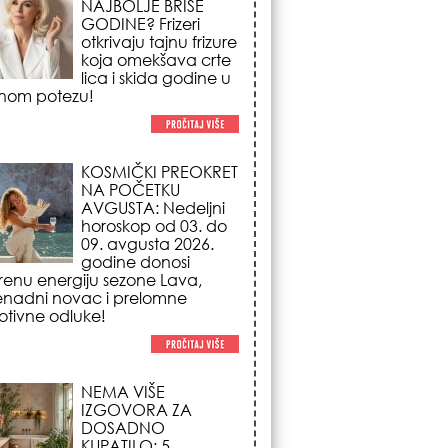
NA POČETKU
AVGUSTA: Nedeljni
horoskop od 03. do
09. avgusta 2026.
godine donosi
renu energiju sezone Lava,
enadni novac i prelomne
tivne odluke!
NEMA VIŠE
IZGOVORA ZA
DOSADNO
KUPATILO: 5
pristupačnih detalja
iz JYSK-a koji
nutno pretvaraju vaš prostor u
suzni spa centar!
STILISTI SE SLAŽU –
OVI NOKTI SU HIT
SEZONE: 5 manikir