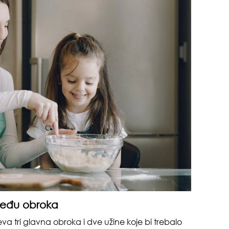
o m
dru
čuv
suš
zmeđu obroka
 tri glavna obroka i dve užine koje bi trebalo
gen