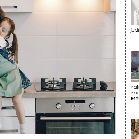
vat
izn
emo
tre
luk