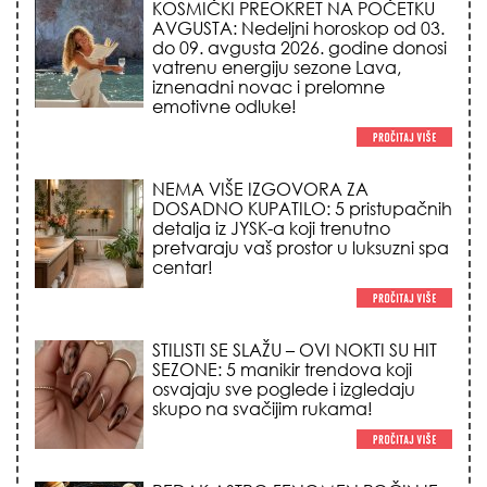
iznenadni novac i prelomne
emotivne odluke!
NEMA VIŠE IZGOVORA ZA
DOSADNO KUPATILO: 5 pristupačnih
detalja iz JYSK-a koji trenutno
pretvaraju vaš prostor u luksuzni spa
centar!
STILISTI SE SLAŽU – OVI NOKTI SU HIT
SEZONE: 5 manikir trendova koji
osvajaju sve poglede i izgledaju
skupo na svačijim rukama!
REDAK ASTRO FENOMEN POČINJE
7. AVGUSTA: Veliki Vazdušni Trigon
otvara kapiju sreće i menja sudbinu
za 3 znaka!