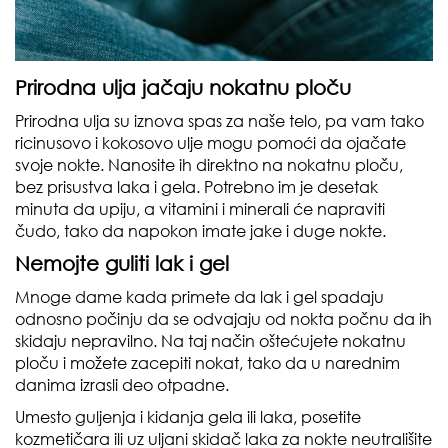
Prirodna ulja jačaju nokatnu ploču
Prirodna ulja su iznova spas za naše telo, pa vam tako
ricinusovo i kokosovo ulje mogu pomoći da ojačate
svoje nokte. Nanosite ih direktno na nokatnu ploču,
bez prisustva laka i gela. Potrebno im je desetak
minuta da upiju, a vitamini i minerali će napraviti
čudo, tako da napokon imate jake i duge nokte.
Nemojte guliti lak i gel
Mnoge dame kada primete da lak i gel spadaju
odnosno počinju da se odvajaju od nokta počnu da ih
skidaju nepravilno. Na taj način oštećujete nokatnu
ploču i možete zacepiti nokat, tako da u narednim
danima izrasli deo otpadne.
Umesto guljenja i kidanja gela ili laka, posetite
kozmetičara ili uz uljani skidač laka za nokte neutrališite