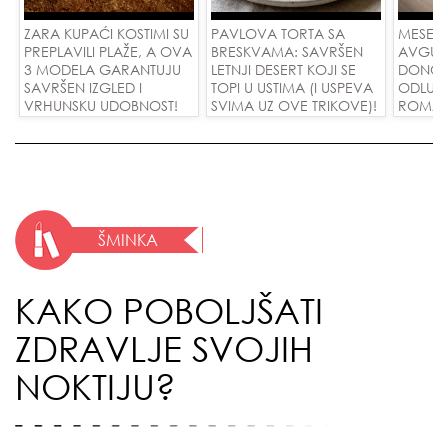
ZARA KUPAĆI KOSTIMI SU
PAVLOVA TORTA SA
MESEČ
PREPLAVILI PLAŽE, A OVA
BRESKVAMA: SAVRŠEN
AVGUST
3 MODELA GARANTUJU
LETNJI DESERT KOJI SE
DONOSI
SAVRŠEN IZGLED I
TOPI U USTIMA (I USPEVA
ODLUKE
VRHUNSKU UDOBNOST!
SVIMA UZ OVE TRIKOVE)!
ROMANS
USPEH 
ŠMINKA
KAKO POBOLJŠATI
ZDRAVLJE SVOJIH
NOKTIJU?