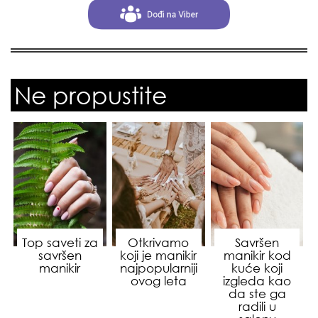
Ne propustite
Top saveti za
Otkrivamo
Savršen
savršen
koji je manikir
manikir kod
manikir
najpopularniji
kuće koji
ovog leta
izgleda kao
da ste ga
radili u