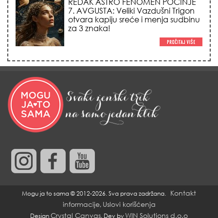
LJUDI U SRBIJI MASOVNO KUPUJU
OVO ČUDO OD 200 DINARA: Trik sa
peškirom i ledom koji rashlađuje stan
na +35 za 10 minuta (BEZ KLIME)!
DATUMI KOJI MENJAJU SUDBINU:
Ošišajte se OVIH dana u mesecu
ako želite da vam kosa raste kao iz
vode i privučete novu ljubav!
KREĆE SEZONA LAVA: 5 tajnih
osobina kraljeva horoskopa zbog
kojih ih svi tajno obožavaju (ili im
opasno zavide)!
Kontakt
Mogu ja to sama © 2012-2026. Sva prava zadržana.
informacije
Uslovi korišćenja
,
Crystal Canvas
WIN Solutions d.o.o
Design
, Dev by