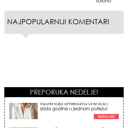
salonu
NAJPOPULARNIJI KOMENTARI
PREPORUKA NEDELJE!
KOSMIČKI PREOKRET NA POČETKU
AVGUSTA: Nedeljni horoskop od 03.
do 09. avgusta 2026. godine donosi
vatrenu energiju sezone Lava,