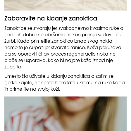
Zaboravite na kidanje zanoktica
Zanoktice se stvaraju jer svakodnevno kvasimo ruke a
onda ih dobro ne obrišemo nakon pranja sudova ili u
žurbi. Kada primetite zanokticu iznad svog nokta
nemojte je čupati jer stvarate ranice. Koža pokušava
da se oporavi i čitav proces regeneracije nokatne
ploče se usporava, kako bi najpre koža iznad nje
zacelila.
Umesto što uživate u kidanju zanoktica a zatim se
gorko kajete, nanesite hidratatnu kremu na ruke kada
ih primetite na svojoj koži.