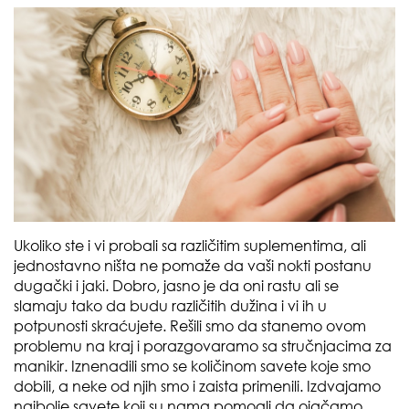
Ukoliko ste i vi probali sa različitim suplementima, ali
jednostavno ništa ne pomaže da vaši nokti postanu
dugački i jaki. Dobro, jasno je da oni rastu ali se
slamaju tako da budu različitih dužina i vi ih u
potpunosti skraćujete. Rešili smo da stanemo ovom
problemu na kraj i porazgovaramo sa stručnjacima za
manikir. Iznenadili smo se količinom savete koje smo
dobili, a neke od njih smo i zaista primenili. Izdvajamo
najbolje savete koji su nama pomogli da ojačamo