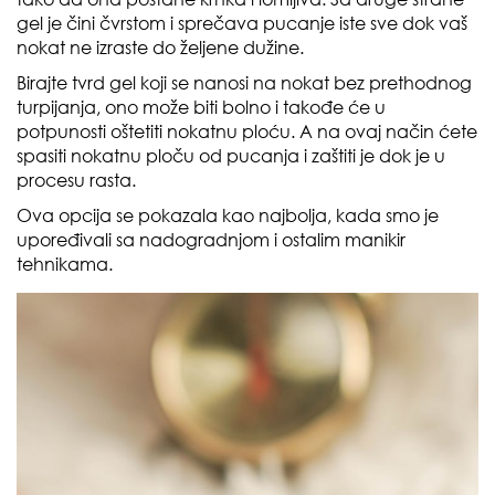
gel je čini čvrstom i sprečava pucanje iste sve dok vaš
nokat ne izraste do željene dužine.
Birajte tvrd gel koji se nanosi na nokat bez prethodnog
turpijanja, ono može biti bolno i takođe će u
potpunosti oštetiti nokatnu ploću. A na ovaj način ćete
spasiti nokatnu ploču od pucanja i zaštiti je dok je u
procesu rasta.
Ova opcija se pokazala kao najbolja, kada smo je
upoređivali sa nadogradnjom i ostalim manikir
tehnikama.