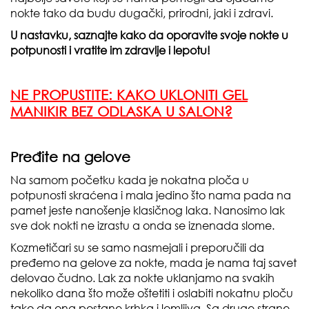
nokte tako da budu dugački, prirodni, jaki i zdravi.
U nastavku, saznajte kako da oporavite svoje nokte u
potpunosti i vratite im zdravlje i lepotu!
NE PROPUSTITE:
KAKO UKLONITI GEL
MANIKIR BEZ ODLASKA U SALON?
Pređite na gelove
Na samom početku kada je nokatna ploča u
potpunosti skraćena i mala jedino što nama pada na
pamet jeste nanošenje klasičnog laka. Nanosimo lak
sve dok nokti ne izrastu a onda se iznenada slome.
Kozmetičari su se samo nasmejali i preporučili da
pređemo na gelove za nokte, mada je nama taj savet
delovao čudno. Lak za nokte uklanjamo na svakih
nekoliko dana što može oštetiti i oslabiti nokatnu ploču
tako da ona postane krhka i lomljiva. Sa druge strane