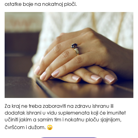
ostatke boje na nokatnoj ploči.
Za kraj ne treba zaboraviti na zdravu ishranu ili
dodatak ishrani u vidu suplemenata koji će imunitet
učiniti jakim a samim tim i nokatnu ploču sjajnijom,
čvršćom i dužom.