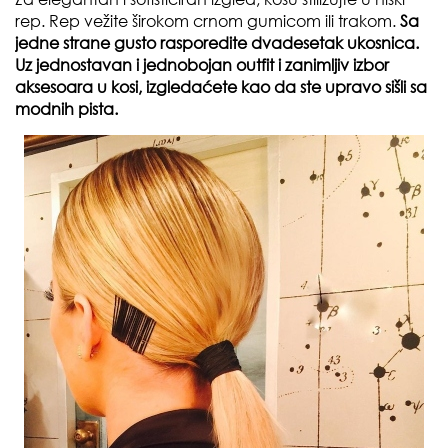
rep. Rep vežite širokom crnom gumicom ili trakom.
Sa
jedne strane gusto rasporedite dvadesetak ukosnica.
Uz jednostavan i jednobojan outfit i zanimljiv izbor
aksesoara u kosi, izgledaćete kao da ste upravo sišli sa
modnih pista.