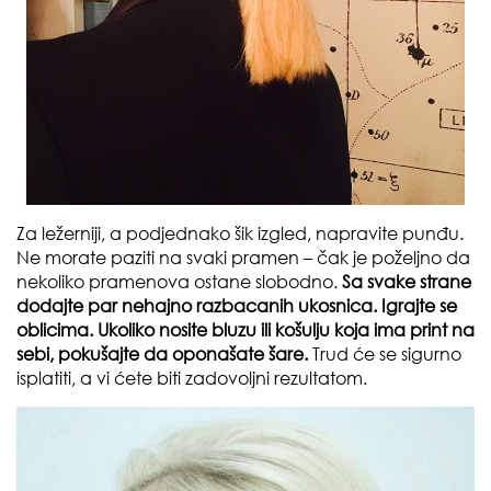
Za ležerniji, a podjednako šik izgled, napravite punđu.
Ne morate paziti na svaki pramen – čak je poželjno da
nekoliko pramenova ostane slobodno.
Sa svake strane
dodajte par nehajno razbacanih ukosnica. Igrajte se
oblicima. Ukoliko nosite bluzu ili košulju koja ima print na
sebi, pokušajte da oponašate šare.
Trud će se sigurno
isplatiti, a vi ćete biti zadovoljni rezultatom.