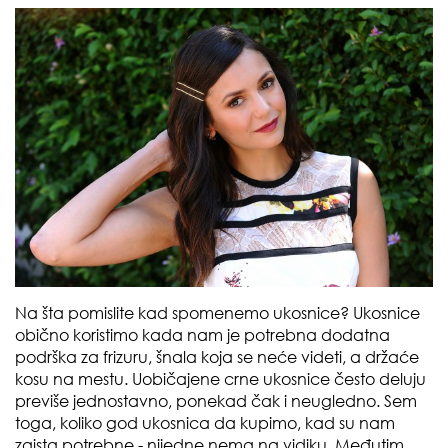
Na šta pomislite kad spomenemo ukosnice? Ukosnice
obično koristimo kada nam je potrebna dodatna
podrška za frizuru, šnala koja se neće videti, a držaće
kosu na mestu. Uobičajene crne ukosnice često deluju
previše jednostavno, ponekad čak i neugledno. Sem
toga, koliko god ukosnica da kupimo, kad su nam
zaista potrebne - nijedne nema na vidiku. Međutim,