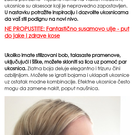
ukosnice su aksesoar koji je nepravedno zapostavljen.
U nastavku potražite inspiraciju i dozvolite ukosnicama
da vaš stil podignu na novi nivo.
NE PROPUSTITE: Fantastično susamovo ulje - put
do jake i zdrave kose
Ukoliko imate stilizovani bob, talasaste pramenove,
uključujući i šiške, možete skloniti sa lica uz pomoć par
ukosnica.
Zlatna boja deluje elegantno i frizuru čini
ozbiljnijom. Možete se igrati bojama i uklapati ukosnice
uz ostatak modne kombinacije. Efektne ukosnice često
mogu da zamene nakit, poput naušnica.