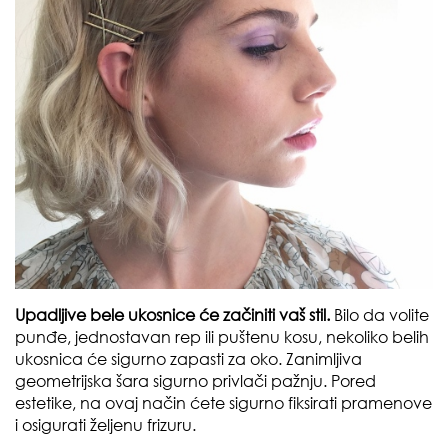
Upadljive bele ukosnice će začiniti vaš stil.
Bilo da volite
punđe, jednostavan rep ili puštenu kosu, nekoliko belih
ukosnica će sigurno zapasti za oko. Zanimljiva
geometrijska šara sigurno privlači pažnju. Pored
estetike, na ovaj način ćete sigurno fiksirati pramenove
i osigurati željenu frizuru.