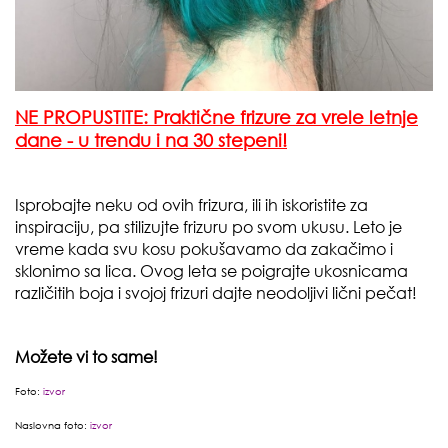
NE PROPUSTITE: Praktične frizure za vrele letnje
dane - u trendu i na 30 stepeni!
Isprobajte neku od ovih frizura, ili ih iskoristite za
inspiraciju, pa stilizujte frizuru po svom ukusu. Leto je
vreme kada svu kosu pokušavamo da zakačimo i
sklonimo sa lica. Ovog leta se poigrajte ukosnicama
različitih boja i svojoj frizuri dajte neodoljivi lični pečat!
Možete vi to same!
Foto:
izvor
Naslovna foto:
izvor