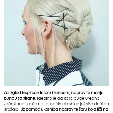
Za izgled inspirisan letom i suncem, napravite manju
punđu sa strane.
Idealno je da kosa bude uredno
začešljana, jer će na taj način ukosnice još više doći do
izražaja.
Uz pomoć ukosnica napravite šaru koja liči na