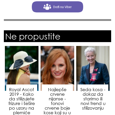
Ne propustite
Royal Ascot
Najlepše
Seda kosa -
2019 - Kako
crvene
dokaz da
da stilizujete
nijanse -
starimo ili
frizure i šešire
tonovi
novi trend u
po uzoru na
crvene boje
stilizovanju
plemiće
kose koji su u