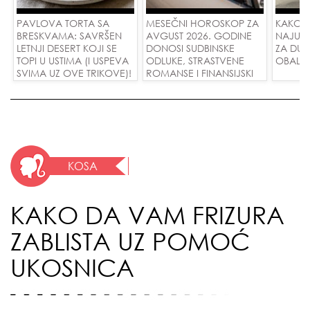
PAVLOVA TORTA SA
MESEČNI HOROSKOP ZA
KAKO 
BRESKVAMA: SAVRŠEN
AVGUST 2026. GODINE
NAJUD
LETNJI DESERT KOJI SE
DONOSI SUDBINSKE
ZA DUG
TOPI U USTIMA (I USPEVA
ODLUKE, STRASTVENE
OBALE
SVIMA UZ OVE TRIKOVE)!
ROMANSE I FINANSIJSKI
USPEH ZA SVE ZNAKOVE!
KOSA
KAKO DA VAM FRIZURA
ZABLISTA UZ POMOĆ
UKOSNICA