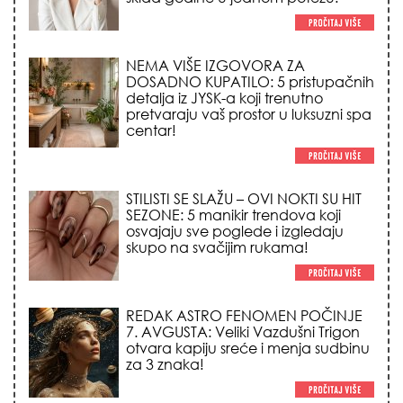
NEMA VIŠE IZGOVORA ZA
DOSADNO KUPATILO: 5 pristupačnih
detalja iz JYSK-a koji trenutno
pretvaraju vaš prostor u luksuzni spa
centar!
STILISTI SE SLAŽU – OVI NOKTI SU HIT
SEZONE: 5 manikir trendova koji
osvajaju sve poglede i izgledaju
skupo na svačijim rukama!
REDAK ASTRO FENOMEN POČINJE
7. AVGUSTA: Veliki Vazdušni Trigon
otvara kapiju sreće i menja sudbinu
za 3 znaka!