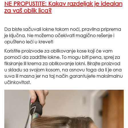
NE PROPUSTITE:
Kakav razdeljak je idealan
za vaš oblik lica?
Da biste sačuvali lokne tokom noći, pravilna priprema
je ključna. Ne možemo očekivati magično rešenje i
opušteno leći u krevet!
Koristite proizvode za oblikovanje kose koji će vam
pomoći da zadržite lokne. To mogu biti pena, sprej za
fiksiranje ili krema za oblikovanje lokni. Birajte proizvod
u skladu sa svojom kosom, na osnovu toga da li je ona
suva ili masna jer na taj način garantujete maksimalnu
učinkovitost.