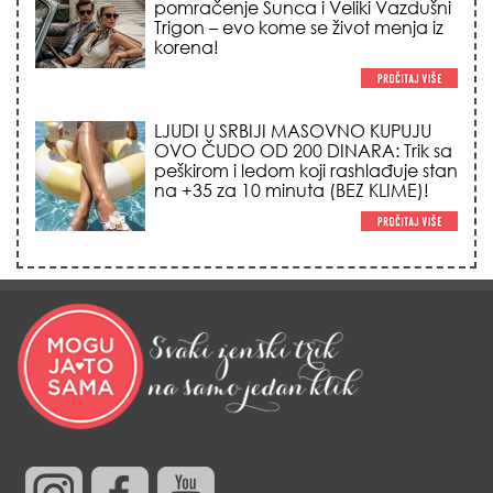
LJUDI U SRBIJI MASOVNO KUPUJU
OVO ČUDO OD 200 DINARA: Trik sa
peškirom i ledom koji rashlađuje stan
na +35 za 10 minuta (BEZ KLIME)!
TRIK SA CRVENIM NOVČANIKOM I
LOVOROVIM LISTOM: Stari ritual
privlačenja novca koji treba uraditi
baš tokom sezone Lava!
HEMIJA VAM UOPŠTE NE TREBA:
Ovako su naše bake čistile kuću za
0 dinara, a sve je blistalo i mirisalo
danima!
Trik od 0 dinara sa ledom i
kamilicom koji pegla bore, briše
nadutost i vraća sjaj licu za 3