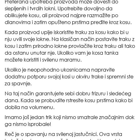
Preterana upotreba proizvoda može dovesti do
slepljenih i tvrdih lokni. Upotrebite dovoljno da
oblikujete kosu, ali proizvod najpre razmažite po
dlanovima i zatim opušteno prstima pređite kroz kosu.
Kada proizvod upije iskoristite traku za kosu kako bi u
nju uvili svoje lokne. Na klasičan način postavite traku z
kosu i zatim prirodno lokne provlačite kroz traku ali tako
da ostanu unutar nje. Ukoliko vam je kosa tanka
možete koristiti i svilenu maramu.
Ukoliko je neopohodno ukosnicama napravite
dodatnu potporu svojoj kosi u okviru trake i spremni ste
za spavnje.
Na taj način garantujete sebi dobru frizuru i sledećeg
dana. Kada se probudite rstresite kosu prstima kako bi
dobila na volumenu.
Imamo još jedan trik koji nismo smatrale značajnim dok
ga nismo isprobale!
Reč je o spavanju na svilenoj jastučnici. Ova vrsta