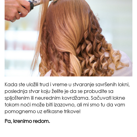
Kada ste uložili trud i vreme u stvaranje savršenih lokni,
poslednja stvar koju želite je da se probudite sa
spljoštenim ili neurednim kovrdžama. Sačuvati lokne
tokom noći može biti izazovno, ali mi smo tu da vam
pomognemo uz efikasne trikove!
Pa, krenimo redom.