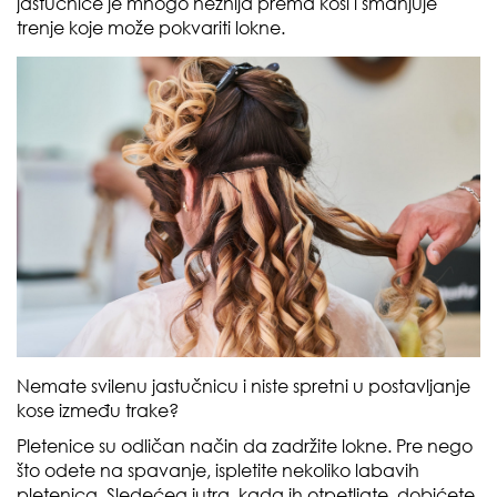
jastučnice je mnogo nežnija prema kosi i smanjuje
trenje koje može pokvariti lokne.
Nemate svilenu jastučnicu i niste spretni u postavljanje
kose između trake?
Pletenice su odličan način da zadržite lokne. Pre nego
što odete na spavanje, ispletite nekoliko labavih
pletenica. Sledećeg jutra, kada ih otpetljate, dobićete