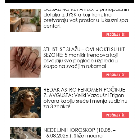
STILISTI SE SLAŽU – OVI NOKTI SU HIT
SEZONE: 5 manikir trendova koji
osvajaju sve poglede i izgledaju
skupo na svačijim rukama!
REDAK ASTRO FENOMEN POČINJE
7. AVGUSTA: Veliki Vazdušni Trigon
otvara kapiju sreće i menja sudbinu
za 3 znaka!
NEDELJNI HOROSKOP (10.08. –
16.08.2026.): Stiže moćno
pomračenje Sunca i Veliki Vazdušni
Trigon – evo kome se život menja iz
korena!