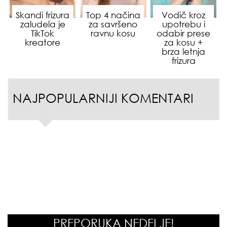
Skandi frizura
Top 4 načina
Vodič kroz
zaludela je
za savršeno
upotrebu i
TikTok
ravnu kosu
odabir prese
kreatore
za kosu +
brza letnja
frizura
NAJPOPULARNIJI KOMENTARI
PREPORUKA NEDELJE!