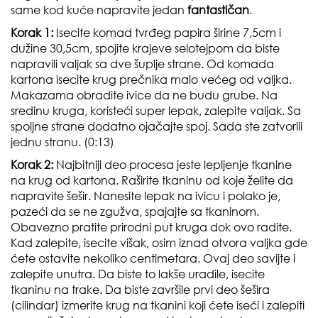
same kod kuće napravite jedan
fantastičan
.
Korak 1:
Isecite komad tvrđeg papira širine 7,5cm i
dužine 30,5cm, spojite krajeve selotejpom da biste
napravili valjak sa dve šuplje strane. Od komada
kartona isecite krug prečnika malo većeg od valjka.
Makazama obradite ivice da ne budu grube. Na
sredinu kruga, koristeći super lepak, zalepite valjak. Sa
spoljne strane dodatno ojačajte spoj. Sada ste zatvorili
jednu stranu. (0:13)
Korak 2:
Najbitniji deo procesa jeste lepljenje tkanine
na krug od kartona. Raširite tkaninu od koje želite da
napravite šešir. Nanesite lepak na ivicu i polako je,
pazeći da se ne zgužva, spajajte sa tkaninom.
Obavezno pratite prirodni put kruga dok ovo radite.
Kad zalepite, isecite višak, osim iznad otvora valjka gde
ćete ostavite nekoliko centimetara. Ovaj deo savijte i
zalepite unutra. Da biste to lakše uradile, isecite
tkaninu na trake. Da biste završile prvi deo šešira
(cilindar) izmerite krug na tkanini koji ćete iseći i zalepiti