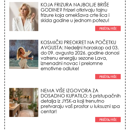
KOSMIČKI PREOKRET NA POČETKU
AVGUSTA: Nedeljni horoskop od 03.
do 09. avgusta 2026. godine donosi
vatrenu energiju sezone Lava,
iznenadni novac i prelomne
emotivne odluke!
NEMA VIŠE IZGOVORA ZA
DOSADNO KUPATILO: 5 pristupačnih
detalja iz JYSK-a koji trenutno
pretvaraju vaš prostor u luksuzni spa
centar!
STILISTI SE SLAŽU – OVI NOKTI SU HIT
SEZONE: 5 manikir trendova koji
osvajaju sve poglede i izgledaju
skupo na svačijim rukama!