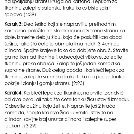
na spoljašnju stranu kruga od kartona. Lepkom za
tkaninu zalepite satensku traku kako biste sakrili
spojeve.(4:39)
Korak 3:
Deo šešira koji ste napravili u prethodnim
koracima položite na sto okrećući otvorenu stranu ka
dole. Izmerite deblju žicu, koja će poslužiti kao obod
šešira, tako što ćete je obmotati na nekih 3-4cm od
cilindra. Spojite krajeve tako da dobijete obruč. Stavite
ga na komad tkanine i, odsecajući viškove, zalepite
tkaninu preko obruča. Zalepite još jedan komad sa
suprotne strane. Duž celog oboda , koristeći lepak za
tkaninu, zalepite satensku traku tako da podjedanko
pokrije i donju i gornju stranu. (2:23)
Korak 4:
Koristeći lepak za tkaninu, naprvite ,,sendvič''
od dva pera, ali tako što ćete tanku žicu staviti između.
Odsecite dužinu koju želite. Napravite još 2 kraća
komada, spojite krajeve žica i uvrnite. Stavite na
cilindar, savijte kraj unutar cilindra i zalepite super
lepkom. (3:29)