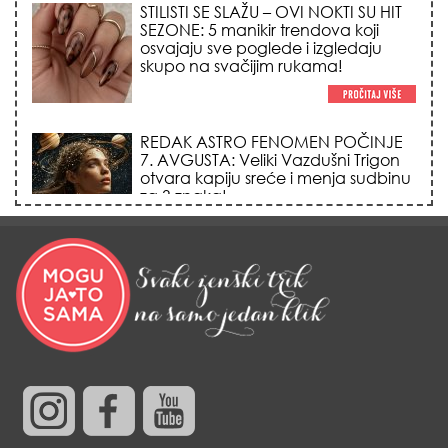
REDAK ASTRO FENOMEN POČINJE
7. AVGUSTA: Veliki Vazdušni Trigon
otvara kapiju sreće i menja sudbinu
za 3 znaka!
LJUDI U SRBIJI MASOVNO KUPUJU
OVO ČUDO OD 200 DINARA: Trik sa
peškirom i ledom koji rashlađuje stan
na +35 za 10 minuta (BEZ KLIME)!
DATUMI KOJI MENJAJU SUDBINU:
Ošišajte se OVIH dana u mesecu
ako želite da vam kosa raste kao iz
vode i privučete novu ljubav!
KREĆE SEZONA LAVA: 5 tajnih
osobina kraljeva horoskopa zbog
kojih ih svi tajno obožavaju (ili im