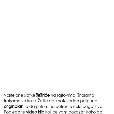
Volite one slatke
šeširiće
na rajfovima, šnalama i
trakama za kosu. Želite da imate jedan potpuno
originalan
, a da pritom ne potrošite celo bogatstvo.
Pogledajte
video klip
koji će vam pokazati kako da