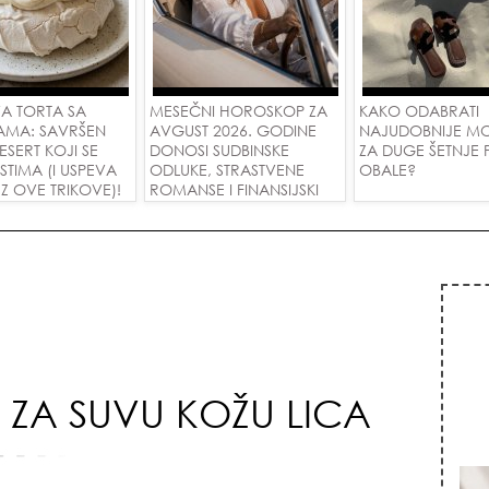
A TORTA SA
MESEČNI HOROSKOP ZA
KAKO ODABRATI
AMA: SAVRŠEN
AVGUST 2026. GODINE
NAJUDOBNIJE M
DESERT KOJI SE
DONOSI SUDBINSKE
ZA DUGE ŠETNJE
USTIMA (I USPEVA
ODLUKE, STRASTVENE
OBALE?
Z OVE TRIKOVE)!
ROMANSE I FINANSIJSKI
USPEH ZA SVE ZNAKOVE!
ZA SUVU KOŽU LICA