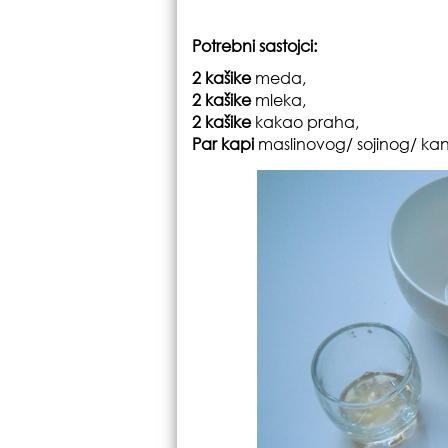
Potrebni sastojci:
2 kašike
meda,
2 kašike
mleka,
2 kašike
kakao praha,
Par kapi
maslinovog/ sojinog/ ka