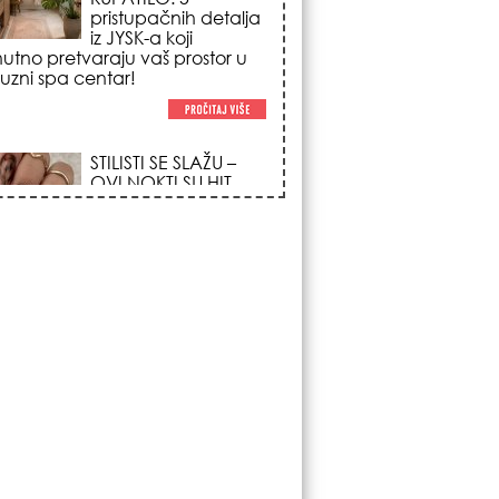
trendova koji
osvajaju sve
poglede i izgledaju
po na svačijim rukama!
REDAK ASTRO
FENOMEN POČINJE
7. AVGUSTA: Veliki
Vazdušni Trigon
otvara kapiju sreće i
menja sudbinu za 3
ka!
LJUDI U SRBIJI
MASOVNO KUPUJU
OVO ČUDO OD 200
DINARA: Trik sa
peškirom i ledom koji
rashlađuje stan na
 za 10 minuta (BEZ KLIME)!