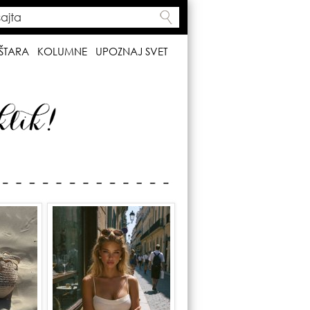
ta
h form
ŠTARA
KOLUMNE
UPOZNAJ SVET