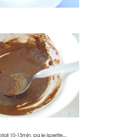
tok
zbo
mes
toji 10-15min, pa je isperite...