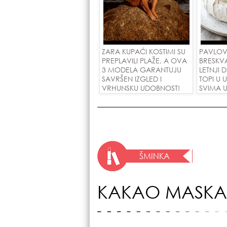
ZARA KUPAĆI KOSTIMI SU
PAVLOV
PREPLAVILI PLAŽE, A OVA
BRESKV
3 MODELA GARANTUJU
LETNJI 
SAVRŠEN IZGLED I
TOPI U 
VRHUNSKU UDOBNOST!
SVIMA U
ŠMINKA
KAKAO MASKA 