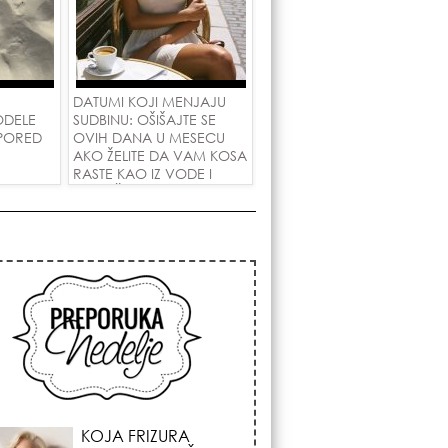
DATUMI KOJI MENJAJU
ODELE
SUDBINU: OŠIŠAJTE SE
 PORED
OVIH DANA U MESECU
AKO ŽELITE DA VAM KOSA
RASTE KAO IZ VODE I
PRIVUČETE NOVU LJUBAV!
KOSMIČKI PREOKRET