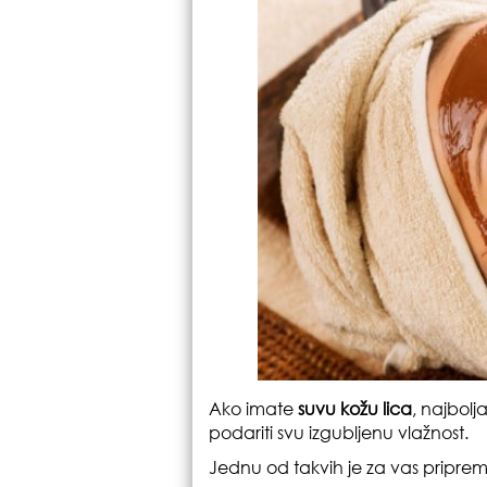
Ako imate
suvu kožu lica
, najbolj
podariti svu izgubljenu vlažnost.
Jednu od takvih je za vas pripre