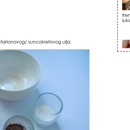
sku
ntarionovog/ suncokretovog ulja.
zna
+35