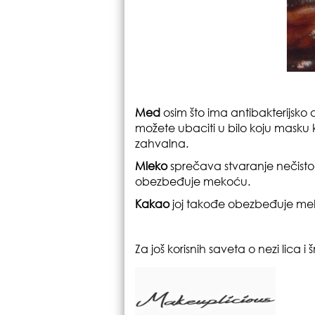
Med
osim što ima antibakterijsko 
možete ubaciti u bilo koju masku k
zahvalna.
Mleko
sprečava stvaranje nečistoć
obezbeđuje mekoću.
Kakao
joj takođe obezbeđuje meko
Za još korisnih saveta o nezi lica 