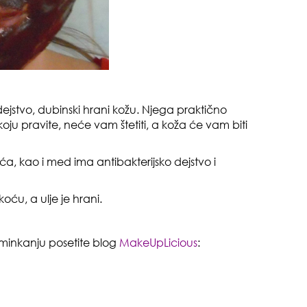
dejstvo, dubinski hrani kožu. Njega praktično
gen
oju pravite, neće vam štetiti, a koža će vam biti
oki
a, kao i med ima antibakterijsko dejstvo i
ću, a ulje je hrani.
i šminkanju posetite blog
MakeUpLicious
:
sam