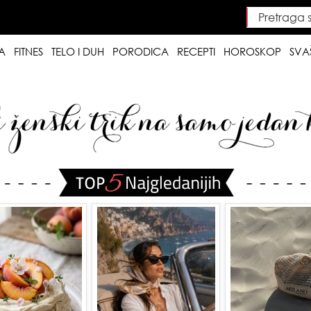
Pretraga saj
Searc
A
FITNES
TELO I DUH
PORODICA
RECEPTI
HOROSKOP
SVA