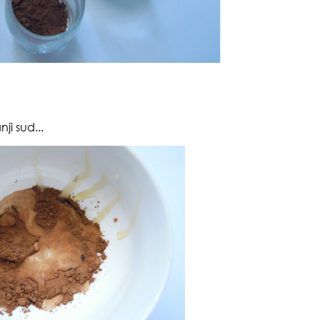
pri
ji sud...
opa