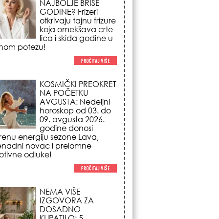
NA POČETKU
AVGUSTA: Nedeljni
horoskop od 03. do
09. avgusta 2026.
godine donosi
renu energiju sezone Lava,
enadni novac i prelomne
tivne odluke!
NEMA VIŠE
IZGOVORA ZA
DOSADNO
KUPATILO: 5
pristupačnih detalja
iz JYSK-a koji
nutno pretvaraju vaš prostor u
suzni spa centar!
STILISTI SE SLAŽU –
OVI NOKTI SU HIT
SEZONE: 5 manikir