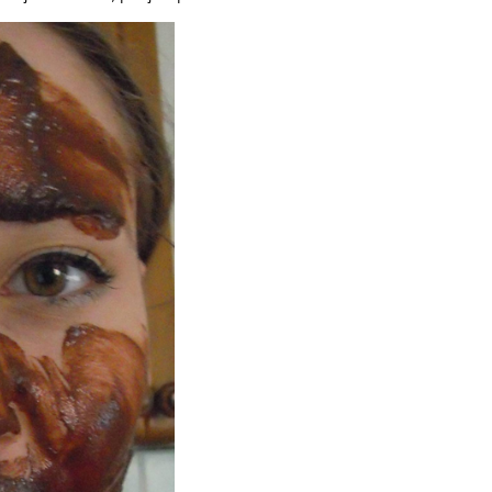
od 
o m
dru
čuv
suš