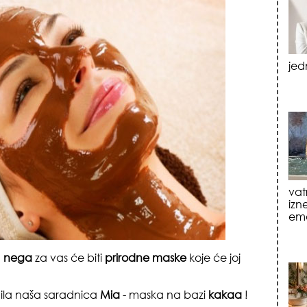
vat
izn
emo
tre
luk
a
nega
za vas će biti
prirodne maske
koje će joj
mila naša saradnica
Mia
- maska na bazi
kakaa
!