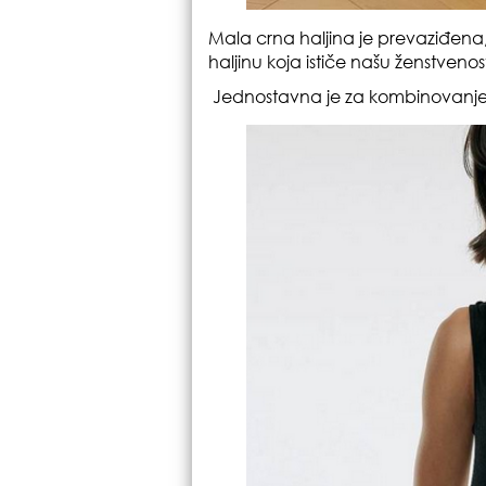
Mala crna haljina je prevaziđen
haljinu koja ističe našu ženstvenos
Jednostavna je za kombinovanje s