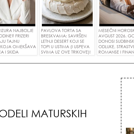
RIZURA NAJBOLJE
PAVLOVA TORTA SA
MESEČNI HOROS
ODINE? FRIZERI
BRESKVAMA: SAVRŠEN
AVGUST 2026. G
AJU TAJNU
LETNJI DESERT KOJI SE
DONOSI SUDBINS
E KOJA OMEKŠAVA
TOPI U USTIMA (I USPEVA
ODLUKE, STRASTV
CA I SKIDA
SVIMA UZ OVE TRIKOVE)!
ROMANSE I FINANS
 U JEDNOM
USPEH ZA SVE ZN
MODELI MATURSKIH