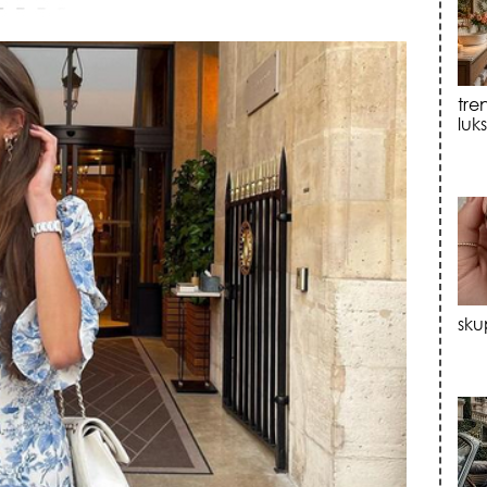
sku
evo