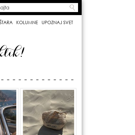
ta
h form
ŠTARA
KOLUMNE
UPOZNAJ SVET