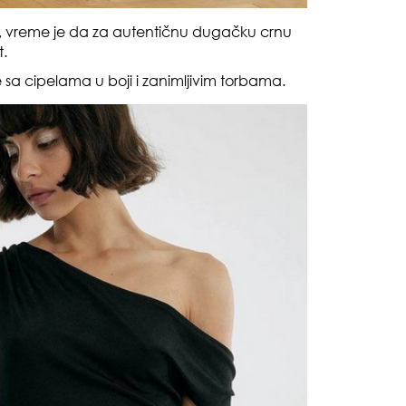
a, vreme je da za autentičnu dugačku crnu
t.
a cipelama u boji i zanimljivim torbama.
dra