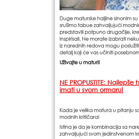
Duge maturske haljine sinonim su 
srušimo tabue zahvaljujući modnim 
predstavili potpuno drugačije, kr
inspirisali. Ne morate izabrati nek
iz narednih redova mogu poslužiti 
detalj koji će vas učiniti posebno
Uživajte u maturi!
NE PROPUSTITE:
Najlepše h
imati u svom ormaru!
Kada je velika matura u pitanju 
modnih kritičara!
Istina je da je kombinacija sa nar
zahvaljujući svom jedinstvenom kr