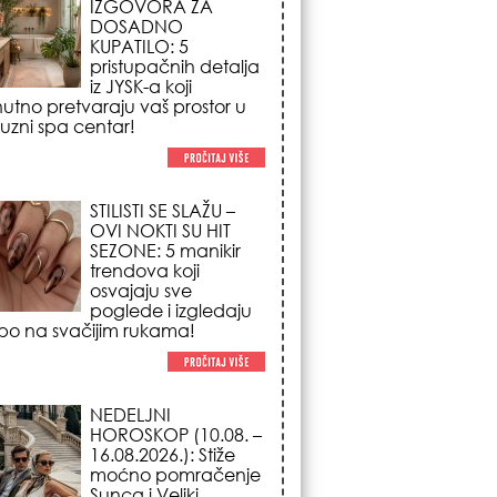
OVI NOKTI SU HIT
SEZONE: 5 manikir
trendova koji
osvajaju sve
poglede i izgledaju
po na svačijim rukama!
NEDELJNI
HOROSKOP (10.08. –
16.08.2026.): Stiže
moćno pomračenje
Sunca i Veliki
Vazdušni Trigon –
 kome se život menja iz korena!
REDAK ASTRO
FENOMEN POČINJE
7. AVGUSTA: Veliki
Vazdušni Trigon
otvara kapiju sreće i
menja sudbinu za 3