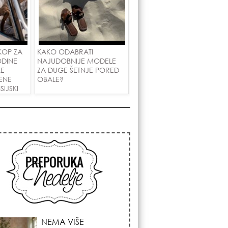
KOP ZA
KAKO ODABRATI
ODINE
NAJUDOBNIJE MODELE
KE
ZA DUGE ŠETNJE PORED
ENE
OBALE?
IJSKI
AKOVE!
STILISTI SE SLAŽU –