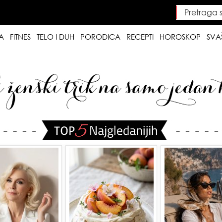
Pretraga saj
Searc
A
FITNES
TELO I DUH
PORODICA
RECEPTI
HOROSKOP
SVA