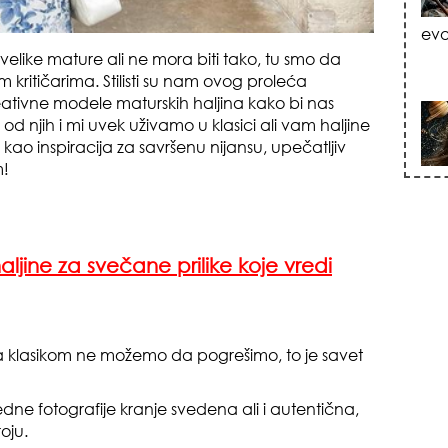
zna
velike mature ali ne mora biti tako, tu smo da
kritičarima. Stilisti su nam ovog proleća
eativne modele maturskih haljina kako bi nas
u od njih i mi uvek uživamo u klasici ali vam haljine
kao inspiracija za savršenu nijansu, upečatljiv
m!
+35
aljine za svečane prilike koje vredi
sa klasikom ne možemo da pogrešimo, to je savet
tok
edne fotografije kranje svedena ali i autentična,
oju.