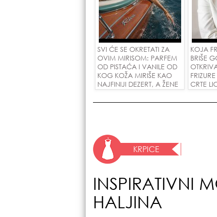
SVI ĆE SE OKRETATI ZA
KOJA F
OVIM MIRISOM: PARFEM
BRIŠE G
OD PISTAĆA I VANILE OD
OTKRIV
KOG KOŽA MIRIŠE KAO
FRIZUR
NAJFINIJI DEZERT, A ŽENE
CRTE LI
SU POLUDELE ZA
GODINE
ZAMENOM OD 1.800
POTEZU!
DINARA!
KRPICE
INSPIRATIVNI 
HALJINA