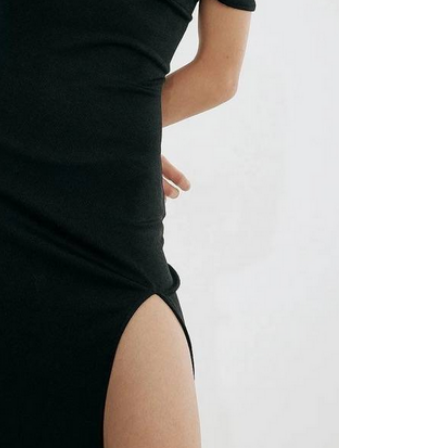
jed
tre
luk