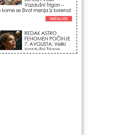
ka!
LJUDI U SRBIJI
MASOVNO KUPUJU
OVO ČUDO OD 200
DINARA: Trik sa
peškirom i ledom koji
rashlađuje stan na
 za 10 minuta (BEZ KLIME)!
TRIK SA CRVENIM
NOVČANIKOM I
LOVOROVIM
LISTOM: Stari ritual
privlačenja novca
koji treba uraditi baš
om sezone Lava!