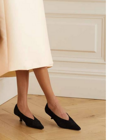
gen
oki
odg