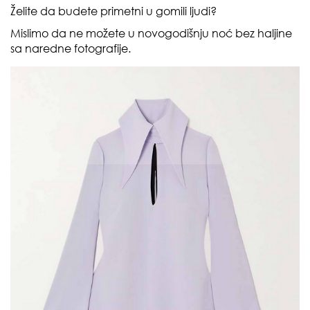
Želite da budete primetni u gomili ljudi?
Mislimo da ne možete u novogodišnju noć bez haljine
sa naredne fotografije.