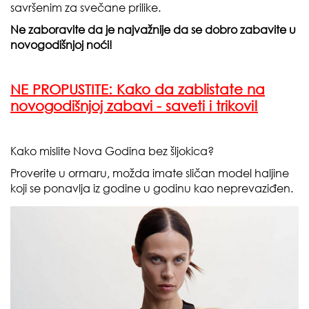
savršenim za svečane prilike.
Ne zaboravite da je najvažnije da se dobro zabavite u
novogodišnjoj noći!
NE PROPUSTITE:
Kako da zablistate na
novogodišnjoj zabavi - saveti i trikovi!
Kako mislite Nova Godina bez šljokica?
Proverite u ormaru, možda imate sličan model haljine
koji se ponavlja iz godine u godinu kao neprevaziđen.