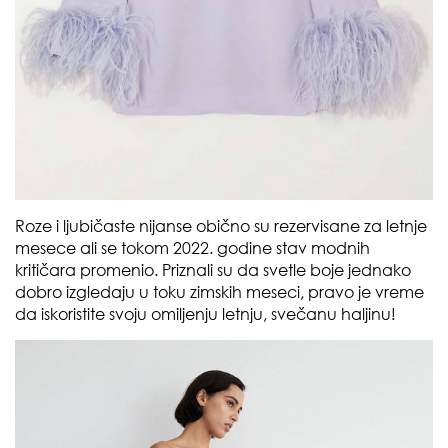
Roze i ljubičaste nijanse obično su rezervisane za letnje
mesece ali se tokom 2022. godine stav modnih
kritičara promenio. Priznali su da svetle boje jednako
dobro izgledaju u toku zimskih meseci, pravo je vreme
da iskoristite svoju omiljenju letnju, svečanu haljinu!