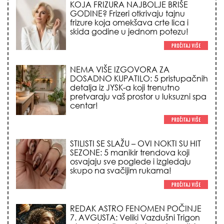
KOJA FRIZURA NAJBOLJE BRIŠE
GODINE? Frizeri otkrivaju tajnu
frizure koja omekšava crte lica i
skida godine u jednom potezu!
NEMA VIŠE IZGOVORA ZA
DOSADNO KUPATILO: 5 pristupačnih
detalja iz JYSK-a koji trenutno
pretvaraju vaš prostor u luksuzni spa
centar!
STILISTI SE SLAŽU – OVI NOKTI SU HIT
SEZONE: 5 manikir trendova koji
osvajaju sve poglede i izgledaju
skupo na svačijim rukama!
REDAK ASTRO FENOMEN POČINJE
7. AVGUSTA: Veliki Vazdušni Trigon