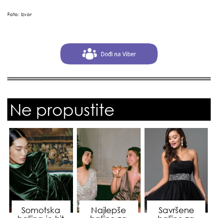
Foto:
Izvor
Ne propustite
Somotska
Najlepše
Savršene