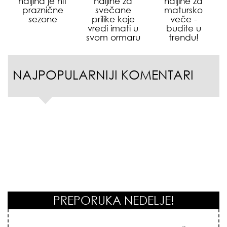
haljina je hit
haljine za
haljine za
praznične
svečane
matursko
sezone
prilike koje
veče -
vredi imati u
budite u
svom ormaru
trendu!
NAJPOPULARNIJI KOMENTARI
PREPORUKA NEDELJE!