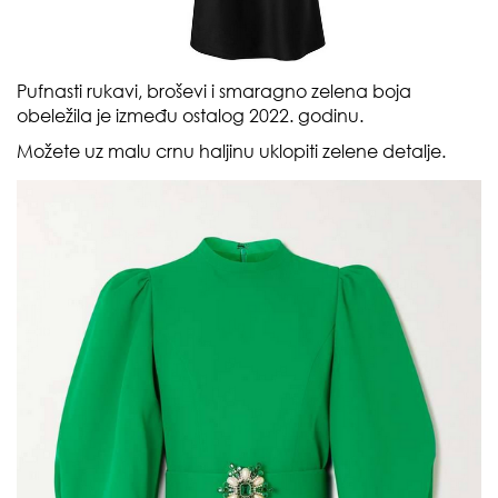
Pufnasti rukavi, broševi i smaragno zelena boja
obeležila je između ostalog 2022. godinu.
Možete uz malu crnu haljinu uklopiti zelene detalje.