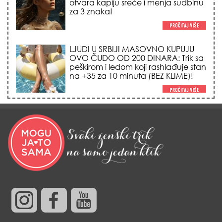
otvara kapiju sreće i menja sudbinu
za 3 znaka!
LJUDI U SRBIJI MASOVNO KUPUJU
OVO ČUDO OD 200 DINARA: Trik sa
peškirom i ledom koji rashlađuje stan
na +35 za 10 minuta (BEZ KLIME)!
DATUMI KOJI MENJAJU SUDBINU:
Ošišajte se OVIH dana u mesecu
ako želite da vam kosa raste kao iz
vode i privučete novu ljubav!
TRIK SA CRVENIM NOVČANIKOM I
LOVOROVIM LISTOM: Stari ritual
privlačenja novca koji treba uraditi
baš tokom sezone Lava!