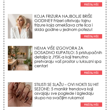
KOJA FRIZURA NAJBOLJE BRIŠE
GODINE? Frizeri otkrivaju tajnu
frizure koja omekšava crte lica i
skida godine u jednom potezu!
NEMA VIŠE IZGOVORA ZA
DOSADNO KUPATILO: 5 pristupačnih
detalja iz JYSK-a koji trenutno
pretvaraju vaš prostor u luksuzni spa
centar!
STILISTI SE SLAŽU – OVI NOKTI SU HIT
SEZONE: 5 manikir trendova koji
osvajaju sve poglede i izgledaju
skupo na svačijim rukama!
REDAK ASTRO FENOMEN POČINJE