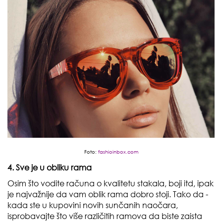
Foto:
fashioinbox.com
4. Sve je u obliku rama
Osim što vodite računa o kvalitetu stakala, boji itd, ipak
je najvažnije da vam oblik rama dobro stoji. Tako da -
kada ste u kupovini novih sunčanih naočara,
isprobavajte što više različitih ramova da biste zaista