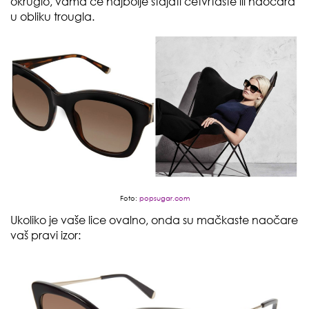
okruglo, vama će najbolje stajati četvrtaste ili naočara
u obliku trougla.
Foto:
popsugar.com
Ukoliko je vaše lice ovalno, onda su mačkaste naočare
vaš pravi izor: