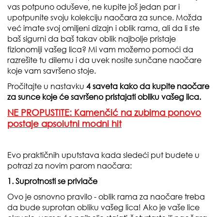
vas potpuno oduševe, ne kupite još jedan par i
upotpunite svoju kolekciju naočara za sunce. Možda
već imate svoj omiljeni dizajn i oblik rama, ali da li ste
baš sigurni da baš takav oblik najbolje pristaje
fizionomiji vašeg lica? Mi vam možemo pomoći da
razrešite tu dilemu i da uvek nosite sunčane naočare
koje vam savršeno stoje.
Pročitajte u nastavku
4 saveta kako da kupite naočare
za sunce koje će savršeno pristajati obliku vašeg lica.
NE PROPUSTITE: Kamenčić na zubima ponovo
postaje apsolutni modni hit
Evo praktičnih uputstava kada sledeći put budete u
potrazi za novim parom naočara:
1. Suprotnosti se privlače
Ovo je osnovno pravilo - oblik rama za naočare treba
da bude suprotan obliku vašeg lica! Ako je vaše lice