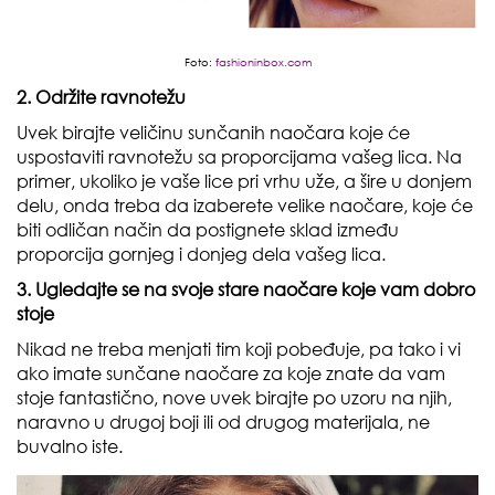
Foto:
fashioninbox.com
2. Održite ravnotežu
Uvek birajte veličinu sunčanih naočara koje će
uspostaviti ravnotežu sa proporcijama vašeg lica. Na
primer, ukoliko je vaše lice pri vrhu uže, a šire u donjem
delu, onda treba da izaberete velike naočare, koje će
biti odličan način da postignete sklad između
proporcija gornjeg i donjeg dela vašeg lica.
3. Ugledajte se na svoje stare naočare koje vam dobro
stoje
Nikad ne treba menjati tim koji pobeđuje, pa tako i vi
ako imate sunčane naočare za koje znate da vam
stoje fantastično, nove uvek birajte po uzoru na njih,
naravno u drugoj boji ili od drugog materijala, ne
buvalno iste.