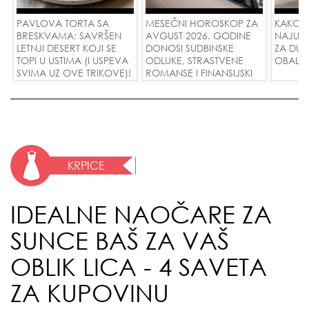
PAVLOVA TORTA SA
MESEČNI HOROSKOP ZA
KAKO 
BRESKVAMA: SAVRŠEN
AVGUST 2026. GODINE
NAJUD
LETNJI DESERT KOJI SE
DONOSI SUDBINSKE
ZA DUG
TOPI U USTIMA (I USPEVA
ODLUKE, STRASTVENE
OBALE
SVIMA UZ OVE TRIKOVE)!
ROMANSE I FINANSIJSKI
USPEH ZA SVE ZNAKOVE!
KRPICE
IDEALNE NAOČARE ZA
SUNCE BAŠ ZA VAŠ
OBLIK LICA - 4 SAVETA
ZA KUPOVINU