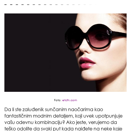
Foto:
etcfn.com
Da li ste zaluđenik sunčanim naočarima kao
fantastičnim modnim detaljem, koji uvek upotpunjuje
vašu odevnu kombinaciju? Ako jeste, verujemo da
teško odolite da svaki put kada naiđete na neke koje