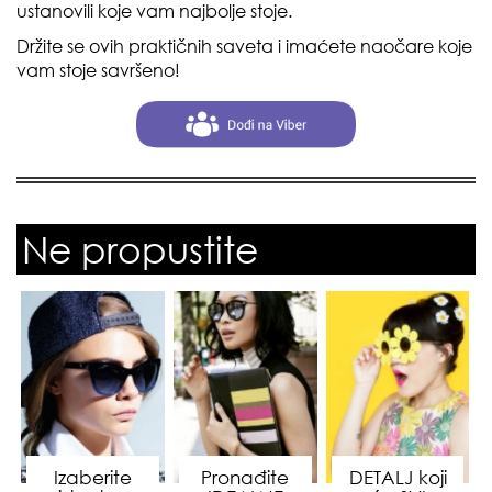
ustanovili koje vam najbolje stoje.
Držite se ovih praktičnih saveta i imaćete naočare koje
vam stoje savršeno!
Ne propustite
Izaberite
Pronađite
DETALJ koji