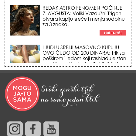
7. AVGUSTA: Veliki Vazdušni Trigon
otvara kapiju sreće i menja sudbinu
za 3 znaka!
LJUDI U SRBIJI MASOVNO KUPUJU
OVO ČUDO OD 200 DINARA: Trik sa
peškirom i ledom koji rashlađuje stan
na +35 za 10 minuta (BEZ KLIME)!
DATUMI KOJI MENJAJU SUDBINU:
Ošišajte se OVIH dana u mesecu
ako želite da vam kosa raste kao iz
vode i privučete novu ljubav!
TRIK SA CRVENIM NOVČANIKOM I
LOVOROVIM LISTOM: Stari ritual
privlačenja novca koji treba uraditi
baš tokom sezone Lava!