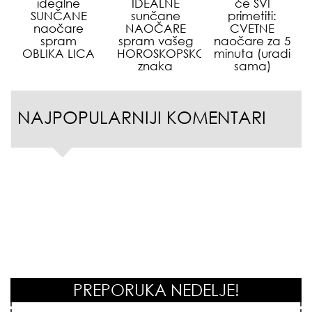
idealne
IDEALNE
će SVI
SUNČANE
sunčane
primetiti:
naočare
NAOČARE
CVETNE
spram
spram vašeg
naočare za 5
OBLIKA LICA
HOROSKOPSKOG
minuta (uradi
znaka
sama)
NAJPOPULARNIJI KOMENTARI
PREPORUKA NEDELJE!