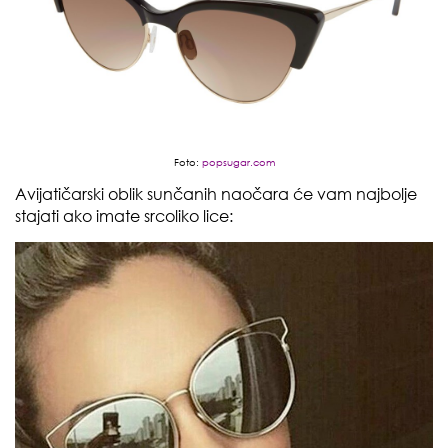
Foto:
popsugar.com
Avijatičarski oblik sunčanih naočara će vam najbolje
stajati ako imate srcoliko lice: