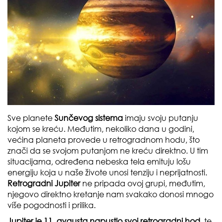
Sve planete
Sunčevog sistema
imaju svoju putanju
kojom se kreću. Međutim, nekoliko dana u godini,
većina planeta provede u retrogradnom hodu, što
znači da se svojom putanjom ne kreću direktno. U tim
situacijama, određena nebeska tela emituju lošu
energiju koja u naše živote unosi tenziju i neprijatnosti.
Retrogradni Jupiter
ne pripada ovoj grupi, međutim,
njegovo direktno kretanje nam svakako donosi mnogo
više pogodnosti i prilika.
Jupiter je 11. avgusta napustio svoj retrogradni hod,
te