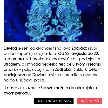
Devica
je šesti od dvanaest znakova
Zodijaka
i svoj
period započinje krajem leta.
Od 23. avgusta do 22.
septembra
svi horoskopski znakovi će biti pod njenim
uticajem, a i mnoga nebeska tela će u svom kretanju
proći kroz polje ovog znaka
Zodijaka
. Dakle,
u petak
počinje sezona Devica
, a vi se pripremite za uspehe
na polju ljubavi i posla.
U nastavku saznajte
šta sve možete da očekujete u
ovom periodu.
DODAJ NOVI KOMENTAR
PROČITAJ VIŠE