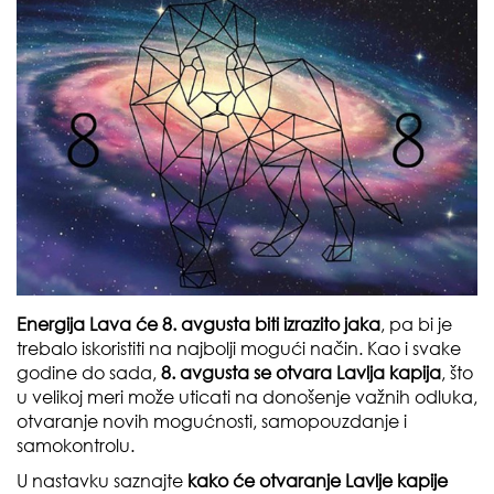
Energija Lava će 8. avgusta biti izrazito jaka
, pa bi je
trebalo iskoristiti na najbolji mogući način. Kao i svake
godine do sada,
8. avgusta se otvara Lavlja kapija
, što
u velikoj meri može uticati na donošenje važnih odluka,
otvaranje novih mogućnosti, samopouzdanje i
samokontrolu.
U nastavku saznajte
kako će otvaranje Lavlje kapije