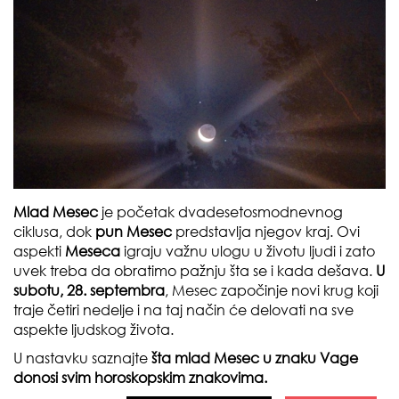
Mlad Mesec
je početak dvadesetosmodnevnog
ciklusa, dok
pun Mesec
predstavlja njegov kraj. Ovi
aspekti
Meseca
igraju važnu ulogu u životu ljudi i zato
uvek treba da obratimo pažnju šta se i kada dešava.
U
subotu, 28. septembra
, Mesec započinje novi krug koji
traje četiri nedelje i na taj način će delovati na sve
aspekte ljudskog života.
U nastavku saznajte
šta mlad Mesec u znaku Vage
donosi svim horoskopskim znakovima.