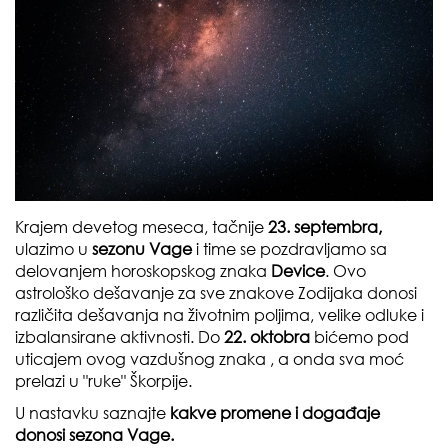
Krajem devetog meseca, tačnije
23. septembra,
ulazimo u
sezonu Vage
i time se pozdravljamo sa
delovanjem horoskopskog znaka
Device
. Ovo
astrološko dešavanje za sve znakove Zodijaka donosi
različita dešavanja na životnim poljima, velike odluke i
izbalansirane aktivnosti. Do
22. oktobra
bićemo pod
uticajem ovog vazdušnog znaka , a onda sva moć
prelazi u "ruke" Škorpije.
U nastavku saznajte
kakve promene i događaje
donosi sezona Vage.