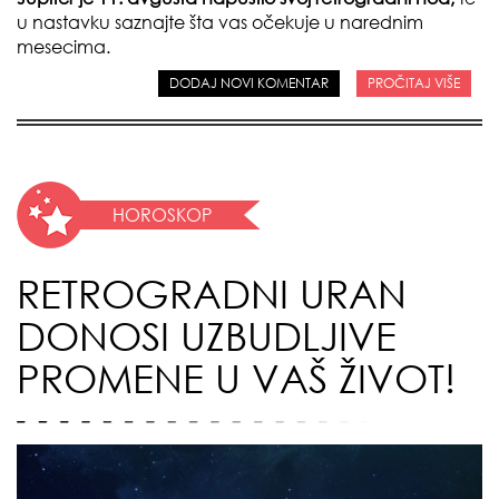
u nastavku saznajte šta vas očekuje u narednim
mesecima.
DODAJ NOVI KOMENTAR
PROČITAJ VIŠE
HOROSKOP
RETROGRADNI URAN
DONOSI UZBUDLJIVE
PROMENE U VAŠ ŽIVOT!