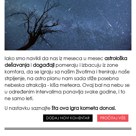
Iako smo navikli da nas iz meseca u mesec
astrološka
dešavanja
i
događaji
pomeraju i izbacuju iz zone
komfora, da se igraju sa našim životima i treniraju naše
strpljenje, na astro planu nam sada stiže posebna
nebeska atrakcija - kiša meteora. Ovaj bal na nebu se
u određenim intervalima ponavlja svake godine, i to
ne samo leti.
U nastavku saznajte
šta ova igra kometa donosi.
DODAJ NOVI KOMENTAR
PROČITAJ VIŠE