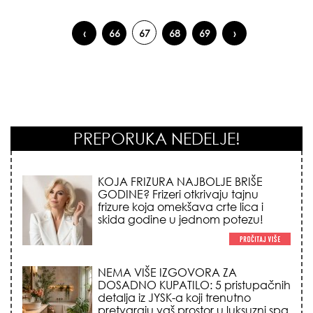
‹
66
67
68
69
›
Pages
PREPORUKA NEDELJE!
KOJA FRIZURA NAJBOLJE BRIŠE
GODINE? Frizeri otkrivaju tajnu
frizure koja omekšava crte lica i
skida godine u jednom potezu!
NEMA VIŠE IZGOVORA ZA
DOSADNO KUPATILO: 5 pristupačnih
detalja iz JYSK-a koji trenutno
pretvaraju vaš prostor u luksuzni spa