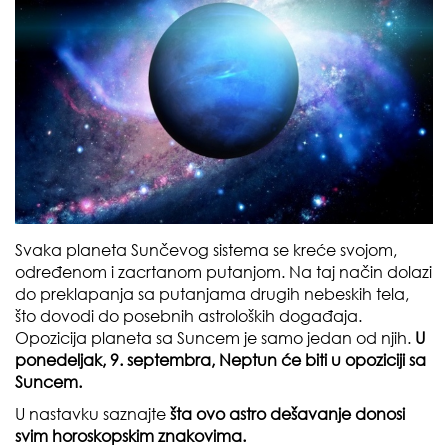
Svaka planeta Sunčevog sistema se kreće svojom,
određenom i zacrtanom putanjom. Na taj način dolazi
do preklapanja sa putanjama drugih nebeskih tela,
što dovodi do posebnih astroloških događaja.
Opozicija planeta sa Suncem je samo jedan od njih.
U
ponedeljak, 9. septembra, Neptun će biti u opoziciji sa
Suncem.
U nastavku saznajte
šta ovo astro dešavanje donosi
svim horoskopskim znakovima.