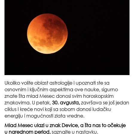
Ukoliko volite oblast astrologije i upoznati ste sa
osnovnim i ključnim aspektima ove nauke, sigurno
znate šta mlad Mesec donosi svim horoskopskim
znakovima. U petak,
30. avgusta,
završava se još jedan
ciklus I kreće novi koji sa sobom donosi ludačku
energiju i mogućnosti zlata vredne.
Mlad Mesec ulazi u znak Device, a šta nas to očekuje
u narednom period,
saznajte u nastavku.