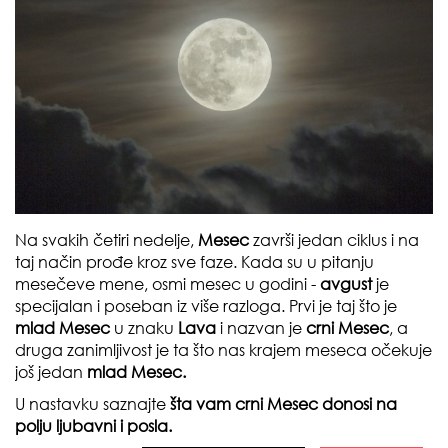
Na svakih četiri nedelje,
Mesec
završi jedan ciklus i na
taj način prođe kroz sve faze. Kada su u pitanju
mesečeve mene, osmi mesec u godini -
avgust
je
specijalan i poseban iz više razloga. Prvi je taj što je
mlad Mesec
u znaku
Lava
i nazvan je
crni Mesec
, a
druga zanimljivost je ta što nas krajem meseca očekuje
još jedan
mlad Mesec.
U nastavku saznajte
šta vam crni Mesec donosi na
polju ljubavni i posla.