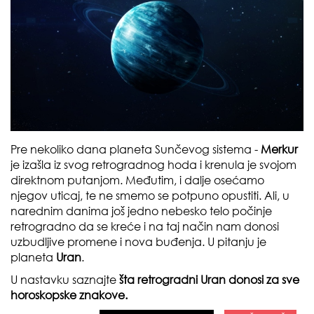
Pre nekoliko dana planeta Sunčevog sistema -
Merkur
je izašla iz svog retrogradnog hoda i krenula je svojom
direktnom putanjom. Međutim, i dalje osećamo
njegov uticaj, te ne smemo se potpuno opustiti. Ali, u
narednim danima još jedno nebesko telo počinje
retrogradno da se kreće i na taj način nam donosi
uzbudljive promene i nova buđenja. U pitanju je
planeta
Uran
.
U nastavku saznajte
šta retrogradni Uran donosi za sve
horoskopske znakove.