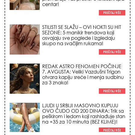
centar!
STILISTI SE SLAŽU – OVI NOKTI SU HIT
SEZONE: 5 manikir trendova koji
osvajaju sve poglede i izgledaju
skupo na svačijim rukama!
REDAK ASTRO FENOMEN POČINJE
7. AVGUSTA: Veliki Vazdušni Trigon
otvara kapiju sreće i menja sudbinu
za 3 znaka!
LJUDI U SRBIJI MASOVNO KUPUJU
OVO ČUDO OD 200 DINARA: Trik sa
peškirom i ledom koji rashlađuje stan
na +35 za 10 minuta (BEZ KLIME)!