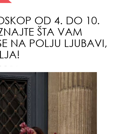
SKOP OD 4. DO 10.
zbo
ZNAJTE ŠTA VAM
mes
E NA POLJU LJUBAVI,
LJA!
čuv
suš