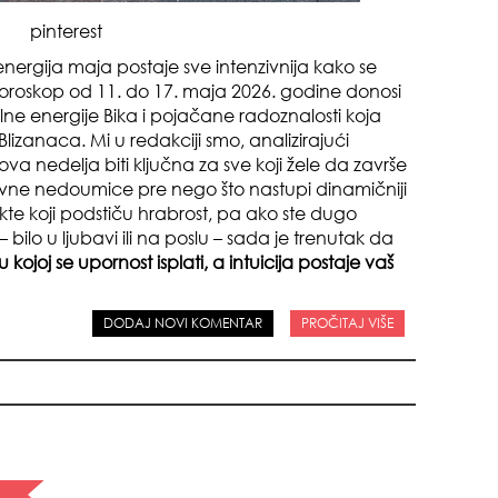
pinterest
nergija maja postaje sve intenzivnija kako se
horoskop od 11. do 17. maja 2026. godine donosi
ne energije Bika i pojačane radoznalosti koja
Blizanaca. Mi u redakciji smo, analizirajući
ova nedelja biti ključna za sve koji žele da završe
tivne nedoumice pre nego što nastupi dinamičniji
pri
te koji podstiču hrabrost, pa ako ste dugo
bilo u ljubavi ili na poslu – sada je trenutak da
 kojoj se upornost isplati, a intuicija postaje vaš
DODAJ NOVI KOMENTAR
PROČITAJ VIŠE
tok