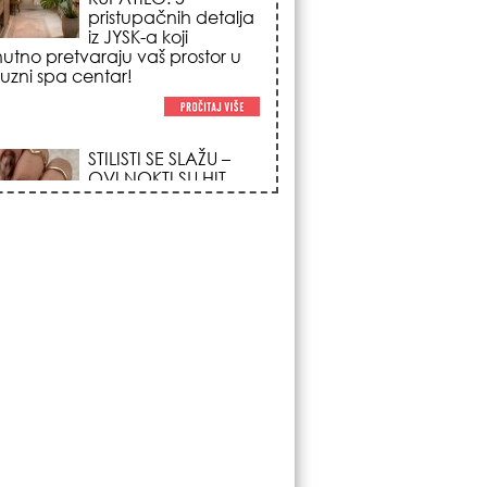
trendova koji
osvajaju sve
poglede i izgledaju
po na svačijim rukama!
REDAK ASTRO
FENOMEN POČINJE
7. AVGUSTA: Veliki
Vazdušni Trigon
otvara kapiju sreće i
menja sudbinu za 3
ka!
LJUDI U SRBIJI
MASOVNO KUPUJU
OVO ČUDO OD 200
DINARA: Trik sa
peškirom i ledom koji
rashlađuje stan na
 za 10 minuta (BEZ KLIME)!