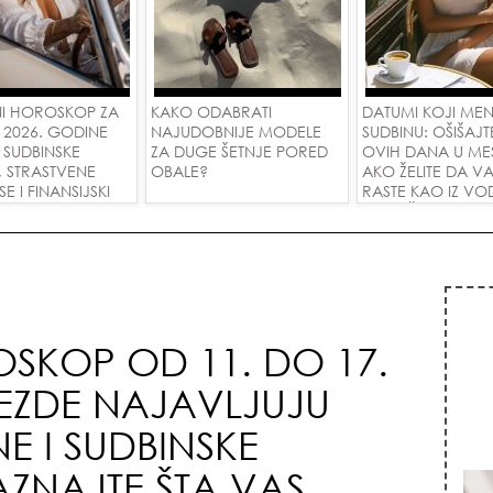
I HOROSKOP ZA
KAKO ODABRATI
DATUMI KOJI ME
 2026. GODINE
NAJUDOBNIJE MODELE
SUDBINU: OŠIŠAJT
 SUDBINSKE
ZA DUGE ŠETNJE PORED
OVIH DANA U ME
, STRASTVENE
OBALE?
AKO ŽELITE DA V
 I FINANSIJSKI
RASTE KAO IZ VOD
A SVE ZNAKOVE!
PRIVUČETE NOVU
SKOP OD 11. DO 17.
VEZDE NAJAVLJUJU
E I SUDBINSKE
AZNAJTE ŠTA VAS