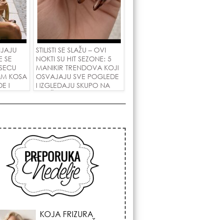
NJAJU
STILISTI SE SLAŽU – OVI
E SE
NOKTI SU HIT SEZONE: 5
SECU
MANIKIR TRENDOVA KOJI
AM KOSA
OSVAJAJU SVE POGLEDE
E I
I IZGLEDAJU SKUPO NA
 LJUBAV!
SVAČIJIM RUKAMA!
KOSMIČKI PREOKRET