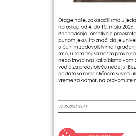
Drage naše, zakoračili smo u jeda
horoskop od 4. do 10. maja 2026.
iznenađenja, emotivnih preokreta 
punom jeku, što znači da je univer
u čulnim zadovoljstvima i građenje
smo, u saradnji sa našim proveren
nebo iznad nas kako bismo vam prip
vodič za predstojeću nedelju. Bez
nadate se romantičnom susretu ili
vreme za odmor, na pravom ste 
02.05.2026 22:46