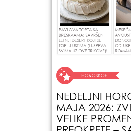
PAVLOVA TORTA SA
MESEČN
BRESKVAMA: SAVRŠEN
AVGUST
LETNJI DESERT KOJI SE
DONOSI
TOPI U USTIMA (I USPEVA
ODLUKE
SVIMA UZ OVE TRIKOVE)!
ROMANSE
USPEH Z
HOROSKOP
NEDELJNI HORO
MAJA 2026: Z
VELIKE PROMEN
PREOKRETE – S