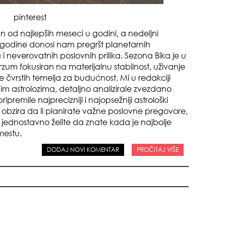
pinterest
n od najlepših meseci u godini, a nedeljni
 godine donosi nam pregršt planetarnih
i neverovatnih poslovnih prilika. Sezona Bika je u
zum fokusiran na materijalnu stabilnost, uživanje
odg
 čvrstih temelja za budućnost. Mi u redakciji
im astrolozima, detaljno analizirale zvezdano
remile najprecizniji i najopsežniji astrološki
 obzira da li planirate važne poslovne pregovore,
 jednostavno želite da znate kada je najbolje
mestu.
DODAJ NOVI KOMENTAR
PROČITAJ VIŠE
sam