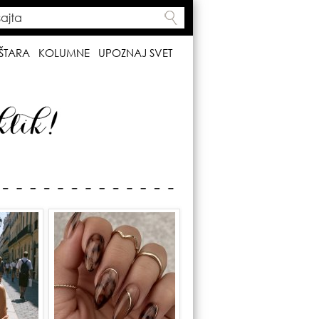
ta
h form
ŠTARA
KOLUMNE
UPOZNAJ SVET