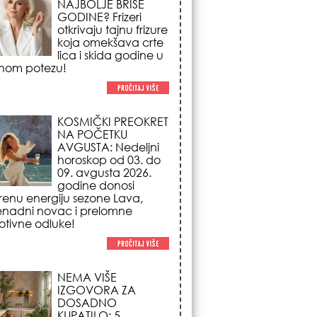
NA POČETKU
AVGUSTA: Nedeljni
horoskop od 03. do
09. avgusta 2026.
godine donosi
renu energiju sezone Lava,
enadni novac i prelomne
tivne odluke!
NEMA VIŠE
IZGOVORA ZA
DOSADNO
KUPATILO: 5
pristupačnih detalja
iz JYSK-a koji
nutno pretvaraju vaš prostor u
suzni spa centar!
STILISTI SE SLAŽU –
OVI NOKTI SU HIT
SEZONE: 5 manikir