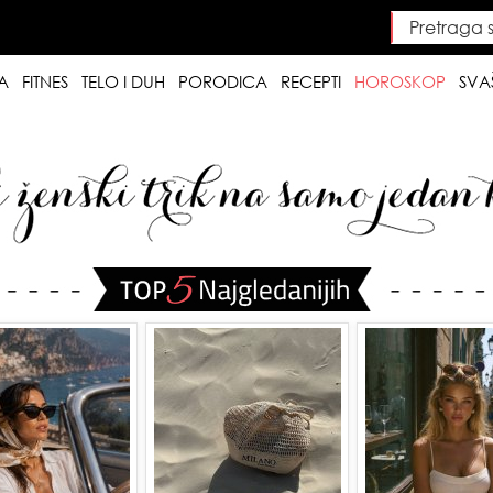
Pretraga saj
Searc
A
FITNES
TELO I DUH
PORODICA
RECEPTI
HOROSKOP
SVA