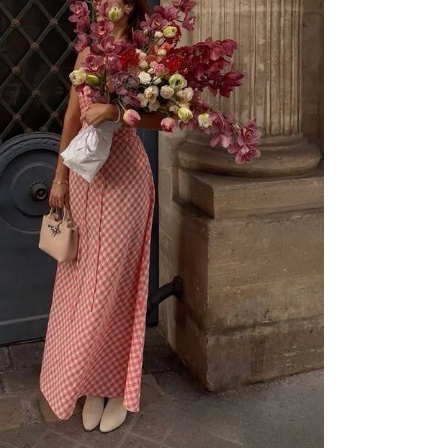
gen
oki
muž