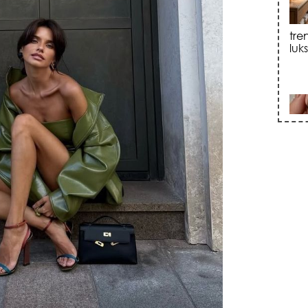
sku
zna
+35