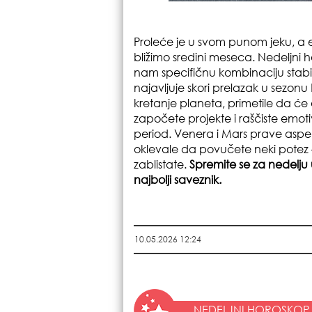
Proleće je u svom punom jeku, a e
bližimo sredini meseca. Nedeljni 
nam specifičnu kombinaciju stabil
najavljuje skori prelazak u sezonu 
kretanje planeta, primetile da će 
započete projekte i raščiste emo
period. Venera i Mars prave aspek
oklevale da povučete neki potez – 
zablistate.
Spremite se za nedelju u
najbolji saveznik.
10.05.2026 12:24
NEDELJNI HOROSKOP