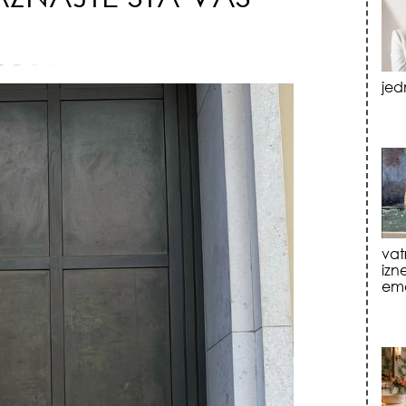
vat
izn
emo
tre
luk