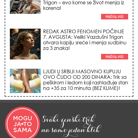
Trigon – evo kome se život menja iz
korena!
REDAK ASTRO FENOMEN POČINJE
7. AVGUSTA: Veliki Vazdušni Trigon
otvara kapiju sreće i menja sudbinu
za 3 znaka!
LJUDI U SRBIJI MASOVNO KUPUJU
OVO ČUDO OD 200 DINARA: Trik sa
peškirom i ledom koji rashlađuje stan
na +35 za 10 minuta (BEZ KLIME)!
TRIK SA CRVENIM NOVČANIKOM I
LOVOROVIM LISTOM: Stari ritual
privlačenja novca koji treba uraditi
baš tokom sezone Lava!