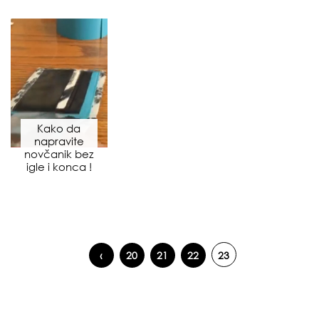
Kako da
napravite
novčanik bez
igle i konca !
‹
20
21
22
23
Pages