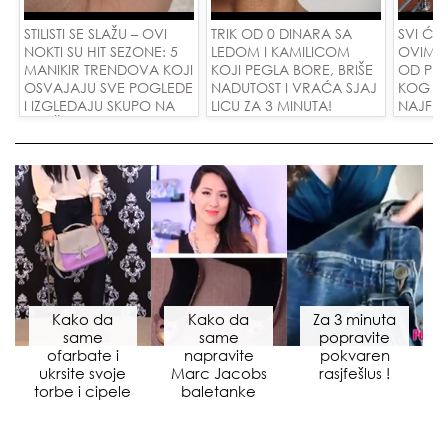
STILISTI SE SLAŽU – OVI
TRIK OD 0 DINARA SA
SVI ĆE 
NOKTI SU HIT SEZONE: 5
LEDOM I KAMILICOM
OVIM M
MANIKIR TRENDOVA KOJI
KOJI PEGLA BORE, BRIŠE
OD PIS
OSVAJAJU SVE POGLEDE
NADUTOST I VRAĆA SJAJ
KOG KO
I IZGLEDAJU SKUPO NA
LICU ZA 3 MINUTA!
NAJFINI
SVAČIJIM RUKAMA!
SU POL
ZAMEN
DINARA
Kako da
Kako da
Za 3 minuta
same
same
popravite
ofarbate i
napravite
pokvaren
ukrsite svoje
Marc Jacobs
rasjfešlus !
torbe i cipele
baletanke