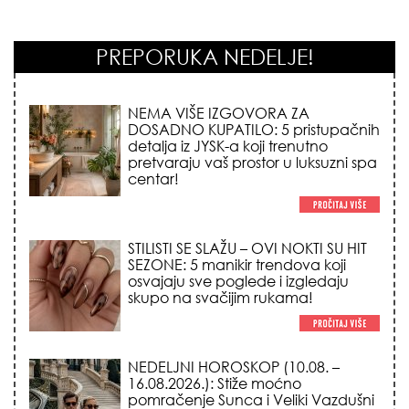
PREPORUKA NEDELJE!
NEMA VIŠE IZGOVORA ZA
DOSADNO KUPATILO: 5 pristupačnih
detalja iz JYSK-a koji trenutno
pretvaraju vaš prostor u luksuzni spa
centar!
STILISTI SE SLAŽU – OVI NOKTI SU HIT
SEZONE: 5 manikir trendova koji
osvajaju sve poglede i izgledaju
skupo na svačijim rukama!
NEDELJNI HOROSKOP (10.08. –
16.08.2026.): Stiže moćno
pomračenje Sunca i Veliki Vazdušni