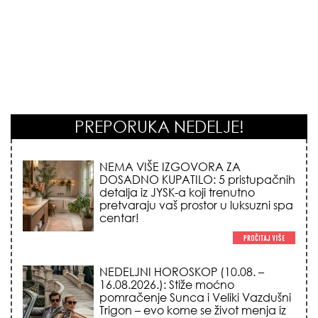
PREPORUKA NEDELJE!
NEDELJNI HOROSKOP (10.08. –
16.08.2026.): Stiže moćno
pomračenje Sunca i Veliki Vazdušni
Trigon – evo kome se život menja iz
korena!
STILISTI SE SLAŽU – OVI NOKTI SU HIT
SEZONE: 5 manikir trendova koji
osvajaju sve poglede i izgledaju
skupo na svačijim rukama!