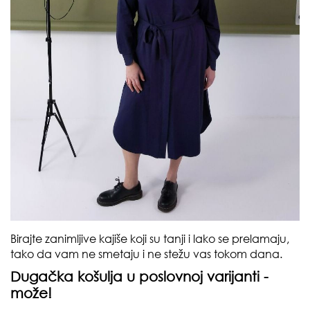
Birajte zanimljive kajiše koji su tanji i lako se prelamaju,
tako da vam ne smetaju i ne stežu vas tokom dana.
Dugačka košulja u poslovnoj varijanti -
može!