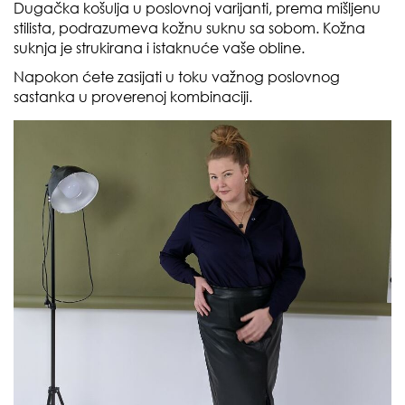
Dugačka košulja u poslovnoj varijanti, prema mišljenu
stilista, podrazumeva kožnu suknu sa sobom. Kožna
suknja je strukirana i istaknuće vaše obline.
Napokon ćete zasijati u toku važnog poslovnog
sastanka u proverenoj kombinaciji.