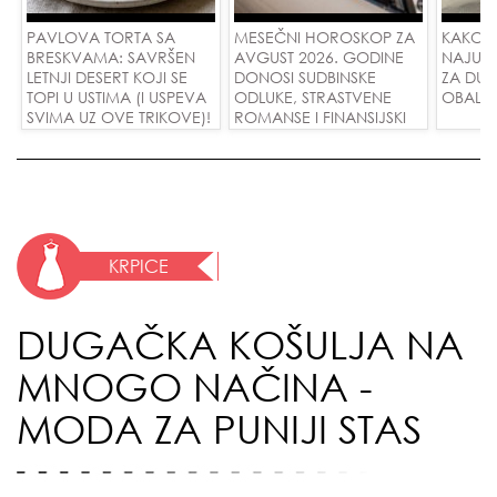
PAVLOVA TORTA SA
MESEČNI HOROSKOP ZA
KAKO 
BRESKVAMA: SAVRŠEN
AVGUST 2026. GODINE
NAJUD
LETNJI DESERT KOJI SE
DONOSI SUDBINSKE
ZA DUG
TOPI U USTIMA (I USPEVA
ODLUKE, STRASTVENE
OBALE
SVIMA UZ OVE TRIKOVE)!
ROMANSE I FINANSIJSKI
USPEH ZA SVE ZNAKOVE!
KRPICE
DUGAČKA KOŠULJA NA
MNOGO NAČINA -
MODA ZA PUNIJI STAS