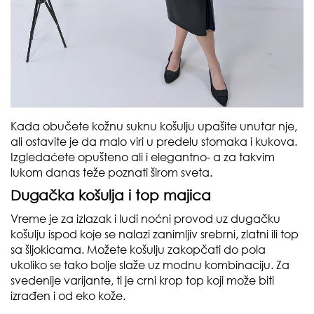
Kada obučete kožnu suknu košulju upašite unutar nje,
ali ostavite je da malo viri u predelu stomaka i kukova.
Izgledaćete opušteno ali i elegantno- a za takvim
lukom danas teže poznati širom sveta.
Dugačka košulja i top majica
Vreme je za izlazak i ludi noćni provod uz dugačku
košulju ispod koje se nalazi zanimljiv srebrni, zlatni ili top
sa šljokicama. Možete košulju zakopčati do pola
ukoliko se tako bolje slaže uz modnu kombinaciju. Za
svedenije varijante, ti je crni krop top koji može biti
izrađen i od eko kože.