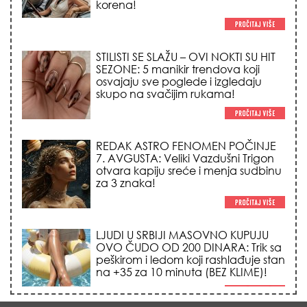
REDAK ASTRO FENOMEN POČINJE
7. AVGUSTA: Veliki Vazdušni Trigon
otvara kapiju sreće i menja sudbinu
za 3 znaka!
LJUDI U SRBIJI MASOVNO KUPUJU
OVO ČUDO OD 200 DINARA: Trik sa
peškirom i ledom koji rashlađuje stan
na +35 za 10 minuta (BEZ KLIME)!
TRIK SA CRVENIM NOVČANIKOM I
LOVOROVIM LISTOM: Stari ritual
privlačenja novca koji treba uraditi
baš tokom sezone Lava!