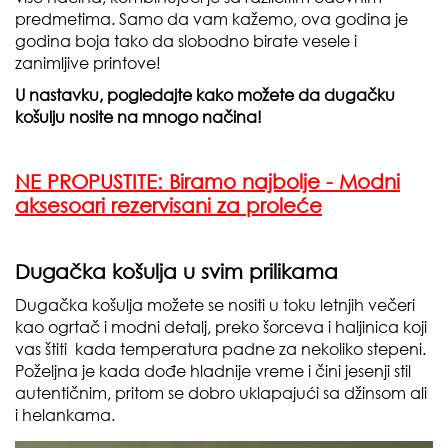
predmetima. Samo da vam kažemo, ova godina je
godina boja tako da slobodno birate vesele i
zanimljive printove!
U nastavku, pogledajte kako možete da dugačku
košulju nosite na mnogo načina!
NE PROPUSTITE:
Biramo najbolje - Modni
aksesoari rezervisani za proleće
Dugačka košulja u svim prilikama
Dugačka košulja možete se nositi u toku letnjih večeri
kao ogrtač i modni detalj, preko šorceva i haljinica koji
vas štiti kada temperatura padne za nekoliko stepeni.
Poželjna je kada dođe hladnije vreme i čini jesenji stil
autentičnim, pritom se dobro uklapajući sa džinsom ali
i helankama.