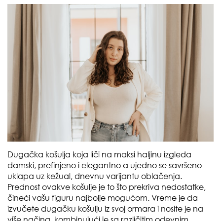
Dugačka košulja koja liči na maksi haljinu izgleda
damski, prefinjeno i elegantno a ujedno se savršeno
uklapa uz kežual, dnevnu varijantu oblačenja.
Prednost ovakve košulje je to što prekriva nedostatke,
čineći vašu figuru najbolje mogućom. Vreme je da
izvučete dugačku košulju iz svoj ormara i nosite je na
više načina, kombinujući je sa različitim odevnim