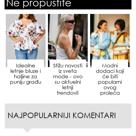
Ne propustite
Idealne
Stižu novosti
Modni
letnje bluze i
iz sveta
dodaci koji
haljine za
mode - ovo
će biti
puniju građu
su aktuelni
popularni
letnji
ovog
trendovi!
proleća
NAJPOPULARNIJI KOMENTARI