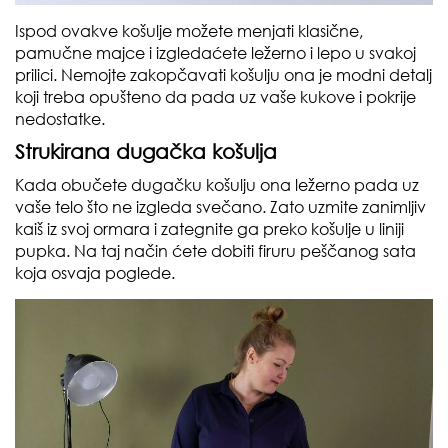
Ispod ovakve košulje možete menjati klasične,
pamučne majce i izgledaćete ležerno i lepo u svakoj
prilici. Nemojte zakopčavati košulju ona je modni detalj
koji treba opušteno da pada uz vaše kukove i pokrije
nedostatke.
Strukirana dugačka košulja
Kada obučete dugačku košulju ona ležerno pada uz
vaše telo što ne izgleda svečano. Zato uzmite zanimljiv
kaiš iz svoj ormara i zategnite ga preko košulje u liniji
pupka. Na taj način ćete dobiti firuru peščanog sata
koja osvaja poglede.