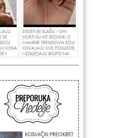
NJAJU
STILISTI SE SLAŽU – OVI
E SE
NOKTI SU HIT SEZONE: 5
SECU
MANIKIR TRENDOVA KOJI
AM KOSA
OSVAJAJU SVE POGLEDE
E I
I IZGLEDAJU SKUPO NA
 LJUBAV!
SVAČIJIM RUKAMA!
KOJA FRIZURA