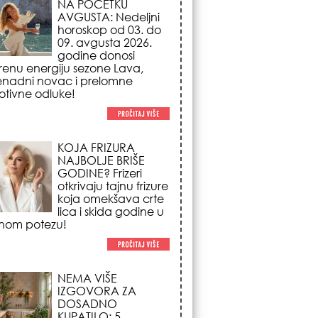
NAJBOLJE BRIŠE
GODINE? Frizeri
otkrivaju tajnu frizure
koja omekšava crte
lica i skida godine u
nom potezu!
NEMA VIŠE
IZGOVORA ZA
DOSADNO
KUPATILO: 5
pristupačnih detalja
iz JYSK-a koji
nutno pretvaraju vaš prostor u
suzni spa centar!
STILISTI SE SLAŽU –
OVI NOKTI SU HIT
SEZONE: 5 manikir
trendova koji
osvajaju sve