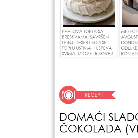
PAVLOVA TORTA SA
MESEČN
BRESKVAMA: SAVRŠEN
AVGUST
LETNJI DESERT KOJI SE
DONOSI
TOPI U USTIMA (I USPEVA
ODLUKE
SVIMA UZ OVE TRIKOVE)!
ROMANSE
USPEH Z
RECEPTI
DOMAĆI SLADO
ČOKOLADA (VI