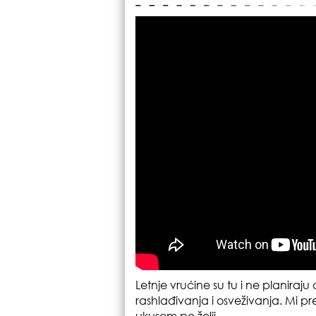
Letnje vrućine su tu i ne planiraju
rashlađivanja i osveživanja. Mi p
ukusom po želji.