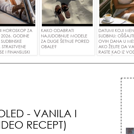
I HOROSKOP ZA
KAKO ODABRATI
DATUMI KOJI ME
 2026. GODINE
NAJUDOBNIJE MODELE
SUDBINU: OŠIŠAJT
 SUDBINSKE
ZA DUGE ŠETNJE PORED
OVIH DANA U ME
, STRASTVENE
OBALE?
AKO ŽELITE DA V
 I FINANSIJSKI
RASTE KAO IZ VOD
A SVE ZNAKOVE!
PRIVUČETE NOVU
LED - VANILA I
DEO RECEPT)