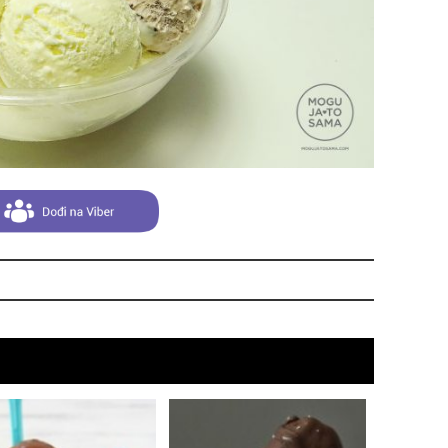
evo
da
zbo
mes