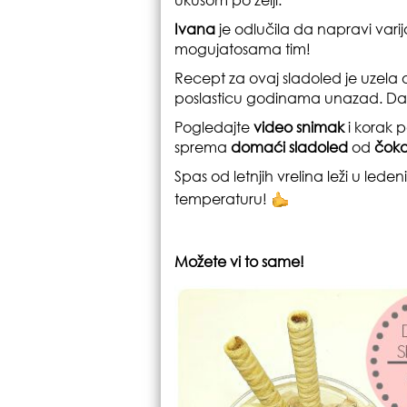
Ivana
je odlučila da napravi vari
mogujatosama tim!
Recept za ovaj sladoled je uzela
poslasticu godinama unazad. Dak
Pogledajte
video snimak
i korak 
sprema
domaći sladoled
od
čok
Spas od letnjih vrelina leži u lede
temperaturu!
Možete vi to same!