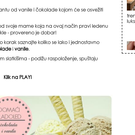
jantu od vanile i čokolade kojom će se osvežiti
sku
 od svoje mame koja na ovaj način pravi ledenu
le - provereno je dobar!
po korak saznajte koliko se lako i jednostavno
olade
i
vanile
.
nim slatkišima - podižu raspoloženje, spuštaju
zna
Klik na PLAY!
+35