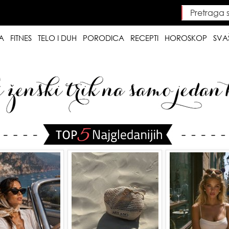
Pretraga saj
Searc
A
FITNES
TELO I DUH
PORODICA
RECEPTI
HOROSKOP
SVA