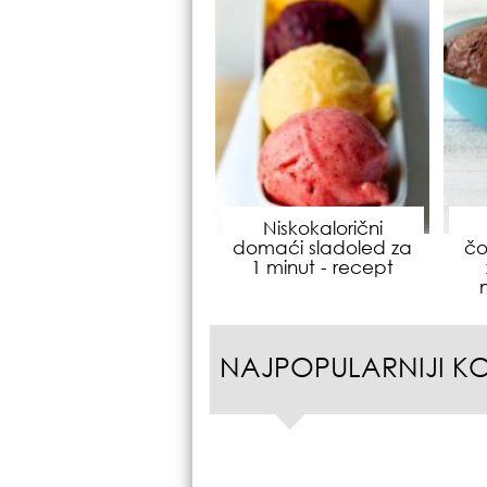
Niskokalorični
domaći sladoled za
čo
1 minut - recept
NAJPOPULARNIJI K