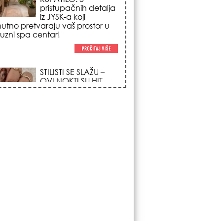
poglede i izgledaju
po na svačijim rukama!
REDAK ASTRO
FENOMEN POČINJE
7. AVGUSTA: Veliki
Vazdušni Trigon
otvara kapiju sreće i
menja sudbinu za 3
ka!
LJUDI U SRBIJI
MASOVNO KUPUJU
OVO ČUDO OD 200
DINARA: Trik sa
peškirom i ledom koji
rashlađuje stan na
 za 10 minuta (BEZ KLIME)!