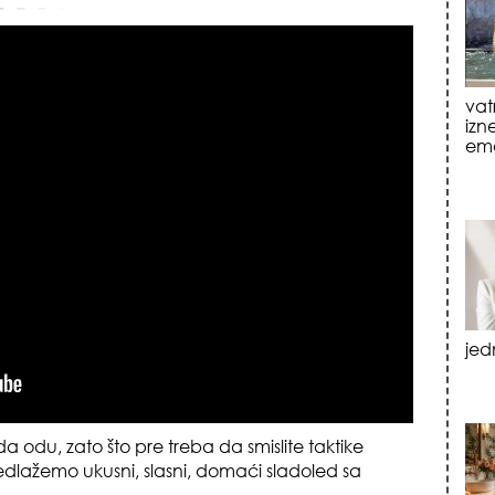
jed
tre
luk
 da odu, zato što pre treba da smislite taktike
redlažemo ukusni, slasni, domaći sladoled sa