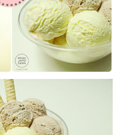
pri
tok