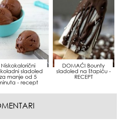
Niskokalorični
DOMAĆI Bounty
koladni sladoled
sladoled na štapiću -
za manje od 5
RECEPT
minuta - recept
čuv
OMENTARI
suš