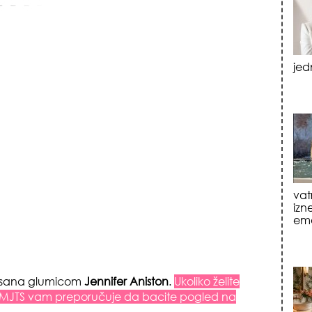
jed
vat
izn
emo
irsana glumicom
Jennifer Aniston
.
Ukoliko želite
ku MJTS vam preporučuje da bacite pogled na