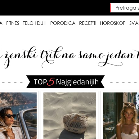
Pretraga saj
Searc
A
FITNES
TELO I DUH
PORODICA
RECEPTI
HOROSKOP
SVA