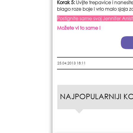
Korak 5:
Uvijte trepavice i nanesit
blago roze boje i vrlo malo sjaja 
Postignite same svoj Jennifer Anis
Možete vi to same !
25.04.2013 18:11
NAJPOPULARNIJI K