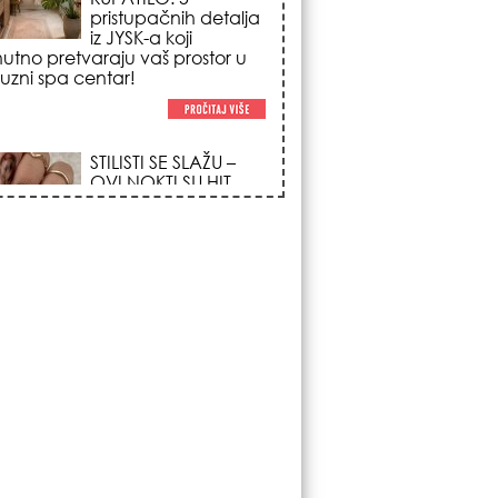
pristupačnih detalja
iz JYSK-a koji
nutno pretvaraju vaš prostor u
suzni spa centar!
STILISTI SE SLAŽU –
OVI NOKTI SU HIT
SEZONE: 5 manikir
trendova koji
osvajaju sve
poglede i izgledaju
po na svačijim rukama!
REDAK ASTRO
FENOMEN POČINJE
7. AVGUSTA: Veliki
Vazdušni Trigon
otvara kapiju sreće i
menja sudbinu za 3
ka!