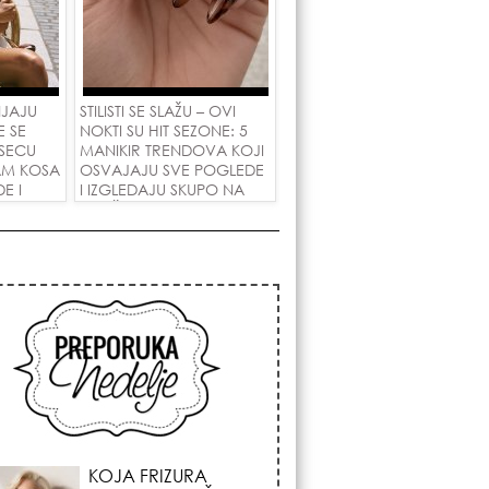
NJAJU
STILISTI SE SLAŽU – OVI
E SE
NOKTI SU HIT SEZONE: 5
SECU
MANIKIR TRENDOVA KOJI
AM KOSA
OSVAJAJU SVE POGLEDE
E I
I IZGLEDAJU SKUPO NA
 LJUBAV!
SVAČIJIM RUKAMA!
KOJA FRIZURA