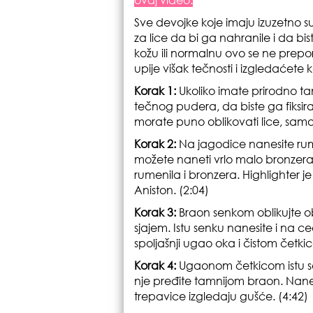
Sve devojke koje imaju izuzetno s
za lice da bi ga nahranile i da bi
kožu ili normalnu ovo se ne prepo
upije višak tečnosti i izgledaćete 
Korak 1:
Ukoliko imate prirodno tami
tečnog pudera, da biste ga fiksi
morate puno oblikovati lice, samo
Korak 2:
Na jagodice nanesite rume
možete naneti vrlo malo bronzera.
rumenila i bronzera. Highlighter 
Aniston. (2:04)
Korak 3:
Braon senkom oblikujte o
sjajem. Istu senku nanesite i na 
spoljašnji ugao oka i čistom četkic
Korak 4:
Ugaonom četkicom istu se
nje pređite tamnijom braon. Nane
trepavice izgledaju gušće. (4:42)