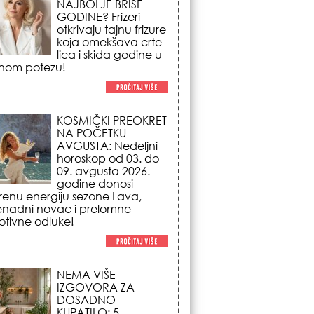
NAJBOLJE BRIŠE
GODINE? Frizeri
otkrivaju tajnu frizure
koja omekšava crte
lica i skida godine u
nom potezu!
KOSMIČKI PREOKRET
NA POČETKU
AVGUSTA: Nedeljni
horoskop od 03. do
09. avgusta 2026.
godine donosi
renu energiju sezone Lava,
enadni novac i prelomne
tivne odluke!
NEMA VIŠE
IZGOVORA ZA
DOSADNO
KUPATILO: 5