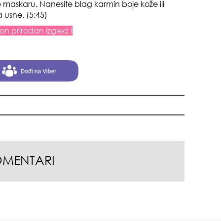
e maskaru. Nanesite blag karmin boje kože ili
za usne. (5:45)
ton prirodan izgled !
+35
OMENTARI
pri