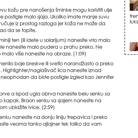
uvu kožu pre nanošenja šminke mogu koristiti ulje
tre
ste postigle malo sjaja. Ukoliko imate manje suvu
luk
ručuje iz prostog razloga jer koža ne može da
kao da se topite.
niji ten (ili idete u solarijum) nanesite vrlo malo
rale nanesite malo pudera u prahu preko. Ne
 malo više nanesite na obraze. (1:09)
nilo boje breskve ili svetlo narandžasto a preko
 Highlighter/naglašivač lica nanesite iznad
sku
je neophodan da biste postigle izgled kao Jennifer
brve a ispod ugla obrva nanesite belu senku sa
ceo kapak. Braon senku sa sjajem nanesite na
om ublažite ivice. (2:59)
nku nanesite na donju liniju trepavica i preko
site veoma tanko ajlajner tek toliko da vam
zna