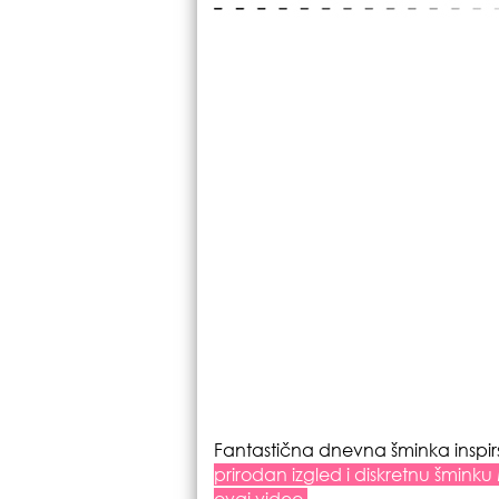
Fantastična dnevna šminka insp
prirodan izgled i diskretnu šmin
ovaj video.