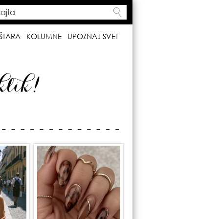
ta
h form
ŠTARA
KOLUMNE
UPOZNAJ SVET