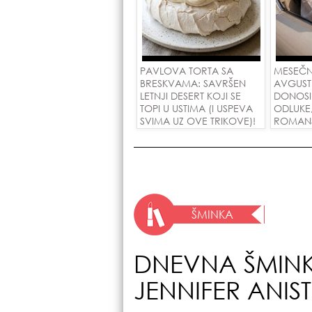
PAVLOVA TORTA SA
MESEČN
BRESKVAMA: SAVRŠEN
AVGUST
LETNJI DESERT KOJI SE
DONOSI
TOPI U USTIMA (I USPEVA
ODLUKE
SVIMA UZ OVE TRIKOVE)!
ROMANSE
USPEH Z
ŠMINKA
DNEVNA ŠMINK
JENNIFER ANIS