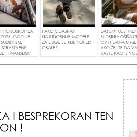
I HOROSKOP ZA
KAKO ODABRATI
DATUMI KOJI ME
 2026. GODINE
NAJUDOBNIJE MODELE
SUDBINU: OŠIŠAJT
 SUDBINSKE
ZA DUGE ŠETNJE PORED
OVIH DANA U ME
, STRASTVENE
OBALE?
AKO ŽELITE DA V
 I FINANSIJSKI
RASTE KAO IZ VOD
A SVE ZNAKOVE!
PRIVUČETE NOVU
A I BESPREKORAN TEN
TON !