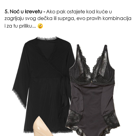
5. Noć u krevetu -
Ako pak ostajete kod kuće u
zagrljaju svog dečka ili suprga, evo pravih kombinacija
i za tu priliku...