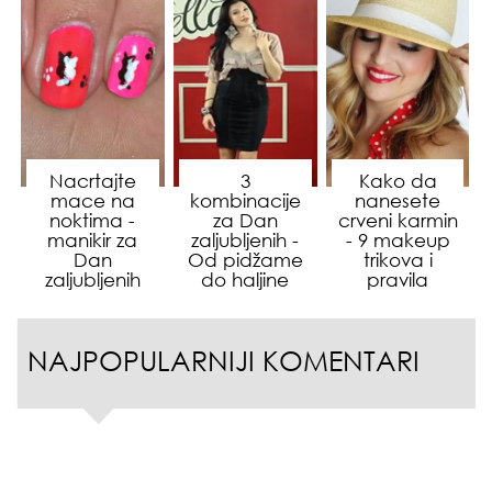
Nacrtajte
3
Kako da
mace na
kombinacije
nanesete
noktima -
za Dan
crveni karmin
manikir za
zaljubljenih -
- 9 makeup
Dan
Od pidžame
trikova i
zaljubljenih
do haljine
pravila
NAJPOPULARNIJI KOMENTARI