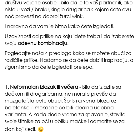
društvu voljene osobe - bilo da je to vaš partner ili, ako
niste u vezi / braku, single drugarica s kojom ćete ovu
noć provesti na dobroj žurci wink.
I naravno da vam je bitno kako ćete izgledati.
U zavisnosti od prilike na koju idete treba i da izaberete
svoju
odevnu kombinaciju
.
Pogledajte naša 4 predloga kako se možete obući za
različite prilike. Nadamo se da ćete dobiti inspiraciju, a
sigurni smo da ćete izgledati prelepo.
1. Neformalan izlazak ili večera
- Bilo da izlazite sa
dečkom ili drugaricama, ne morate previše da
mozgate šta ćete obući. Šorts i crvena bluza uz
baletanke ili mokasine će biti idealna udobna
varijanta. A kada dođe vreme za spavanje, stavite
svoje štitnike za oči u obliku mačke i odmorite se za
dan koji sledi.