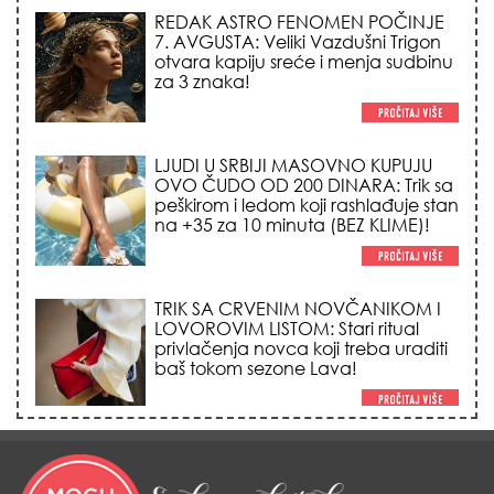
REDAK ASTRO FENOMEN POČINJE
7. AVGUSTA: Veliki Vazdušni Trigon
otvara kapiju sreće i menja sudbinu
za 3 znaka!
LJUDI U SRBIJI MASOVNO KUPUJU
OVO ČUDO OD 200 DINARA: Trik sa
peškirom i ledom koji rashlađuje stan
na +35 za 10 minuta (BEZ KLIME)!
TRIK SA CRVENIM NOVČANIKOM I
LOVOROVIM LISTOM: Stari ritual
privlačenja novca koji treba uraditi
baš tokom sezone Lava!
HEMIJA VAM UOPŠTE NE TREBA:
Ovako su naše bake čistile kuću za
0 dinara, a sve je blistalo i mirisalo