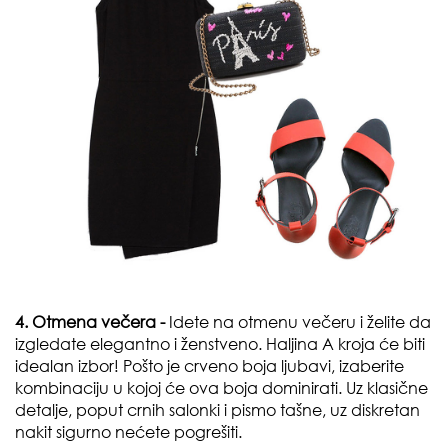
4. Otmena večera -
Idete na otmenu večeru i želite da
izgledate elegantno i ženstveno. Haljina A kroja će biti
idealan izbor! Pošto je crveno boja ljubavi, izaberite
kombinaciju u kojoj će ova boja dominirati. Uz klasične
detalje, poput crnih salonki i pismo tašne, uz diskretan
nakit sigurno nećete pogrešiti.