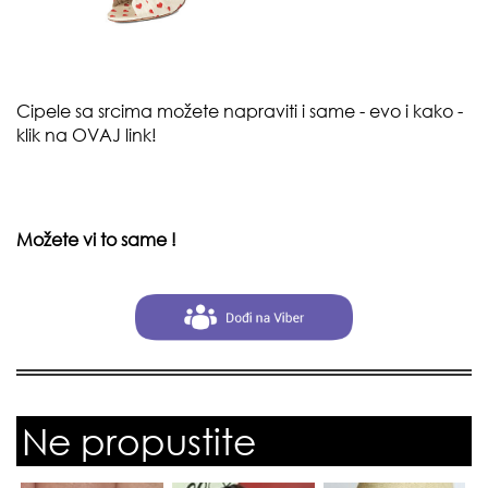
Cipele sa srcima možete napraviti i same - evo i kako -
klik na
OVAJ link
!
Možete vi to same !
Ne propustite