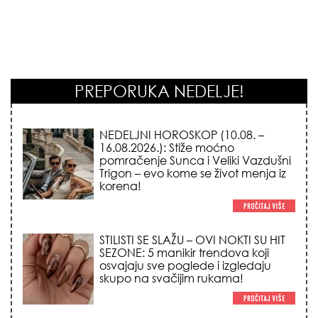
PREPORUKA NEDELJE!
NEDELJNI HOROSKOP (10.08. –
16.08.2026.): Stiže moćno
pomračenje Sunca i Veliki Vazdušni
Trigon – evo kome se život menja iz
korena!
STILISTI SE SLAŽU – OVI NOKTI SU HIT
SEZONE: 5 manikir trendova koji
osvajaju sve poglede i izgledaju
skupo na svačijim rukama!