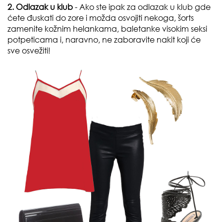
2. Odlazak u klub
- Ako ste ipak za odlazak u klub gde
ćete đuskati do zore i možda osvojiti nekoga, šorts
zamenite kožnim helankama, baletanke visokim seksi
potpeticama i, naravno, ne zaboravite nakit koji će
sve osvežiti!