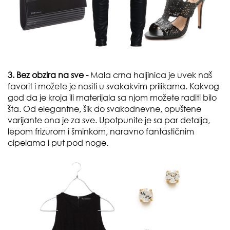
3. Bez obzira na sve -
Mala crna haljinica je uvek naš
favorit i možete je nositi u svakakvim prilikama. Kakvog
god da je kroja ili materijala sa njom možete raditi bilo
šta.
Od elegantne, šik do svakodnevne, opuštene
varijante ona je za sve.
Upotpunite je sa par detalja,
lepom frizurom i šminkom, naravno fantastičnim
cipelama i put pod noge.