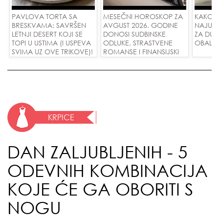
PAVLOVA TORTA SA
MESEČNI HOROSKOP ZA
KAKO 
BRESKVAMA: SAVRŠEN
AVGUST 2026. GODINE
NAJUD
LETNJI DESERT KOJI SE
DONOSI SUDBINSKE
ZA DUG
TOPI U USTIMA (I USPEVA
ODLUKE, STRASTVENE
OBALE
SVIMA UZ OVE TRIKOVE)!
ROMANSE I FINANSIJSKI
USPEH ZA SVE ZNAKOVE!
KRPICE
DAN ZALJUBLJENIH - 5
ODEVNIH KOMBINACIJA
KOJE ĆE GA OBORITI S
NOGU