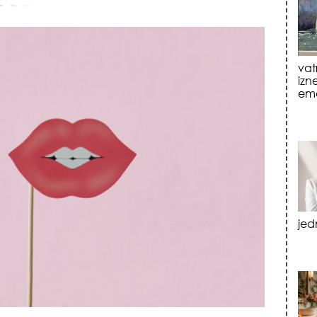
jed
tre
luk