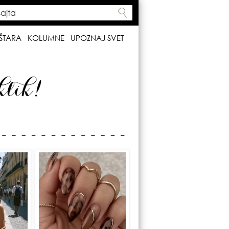
ta
h form
ŠTARA
KOLUMNE
UPOZNAJ SVET