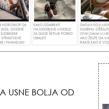
I HOROSKOP ZA
KAKO ODABRATI
DATUMI KOJI ME
 2026. GODINE
NAJUDOBNIJE MODELE
SUDBINU: OŠIŠAJT
 SUDBINSKE
ZA DUGE ŠETNJE PORED
OVIH DANA U ME
, STRASTVENE
OBALE?
AKO ŽELITE DA V
 I FINANSIJSKI
RASTE KAO IZ VOD
A SVE ZNAKOVE!
PRIVUČETE NOVU
 ZA USNE BOLJA OD