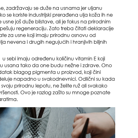
sne, zadržavaju se duže na usnama jer uljanu
o se koriste industrijski prerađena ulja koža ih ne
da
 usne još duže blistave, ali je fokus na prirodnim
pešuju regeneraciju. Zato treba čitati deklaracije
rate za usne koji imaju prirodnu osnovu od
ja nevena i drugih negujućih i hranjivih biljnih
 u sebi imaju određenu količinu vitamin E koji
u usana tako da one budu nežne i zdrave. Ono
datak blagog pigmenta u proizvod, koji čini
evo
deluje napadno u svakodnevnici. Odlični su kada
 svoju prirodnu lepotu, ne želite ruž ali svakako
vršenosti. Ovo je razlog zašto su mnoge poznate
aratima.
zbo
mes