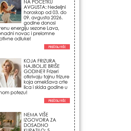
NAJBOLJE BRIŠE
GODINE? Frizeri
otkrivaju tajnu frizure
koja omekšava crte
lica i skida godine u
nom potezu!
NEMA VIŠE
IZGOVORA ZA
DOSADNO
KUPATILO: 5
pristupačnih detalja
iz JYSK-a koji
nutno pretvaraju vaš prostor u
suzni spa centar!
STILISTI SE SLAŽU –
OVI NOKTI SU HIT
SEZONE: 5 manikir
trendova koji
osvajaju sve