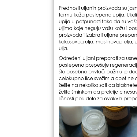
Prednosti uljanih proizvoda su ja
formu koža postepeno upija. Ukolik
upija u potpunosti tako da su vaše
uljima koje neguju vašu kožu i pos
proizvoda i izabrati uljane prepa
kokosovog ulja, maslinovog ulja, ul
ulja.
Određeni uljani preparati za usne
postepeno pospešuje regeneracij
što posebno privlači pažnju je do
celokupno lice svežim a opet ne 
želite na nekoliko sati da istaknete
želite šminkom da prekrijete nesa
ličnosti poludele za ovakvih prep