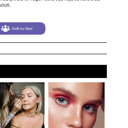
stati.
muž
sam