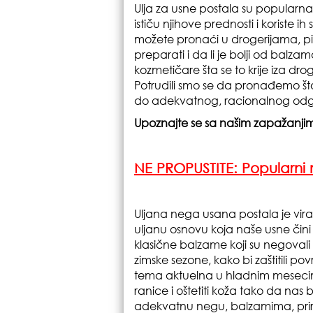
Ulja za usne postala su popularna
ističu njihove prednosti i koriste 
možete pronaći u drogerijama, pit
preparati i da li je bolji od balzam
kozmetičare šta se to krije iza droge
Potrudili smo se da pronađemo što v
do adekvatnog, racionalnog od
Upoznajte se sa našim zapažanji
NE PROPUSTITE:
Popularni 
Uljana nega usana postala je viraln
uljanu osnovu koja naše usne čini 
klasične balzame koji su negovali n
zimske sezone, kako bi zaštitili p
tema aktuelna u hladnim mesecima 
ranice i oštetiti koža tako da nas
adekvatnu negu, balzamima, priro