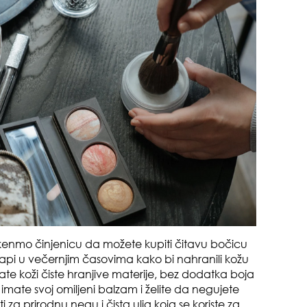
čuv
suš
kenmo činjenicu da možete kupiti čitavu bočicu
 kapi u večernjim časovima kako bi nahranili kožu
 koži čiste hranjive materije, bez dodatka boja
mate svoj omiljeni balzam i želite da negujete
za prirodnu negu i čista ulja koja se koriste za