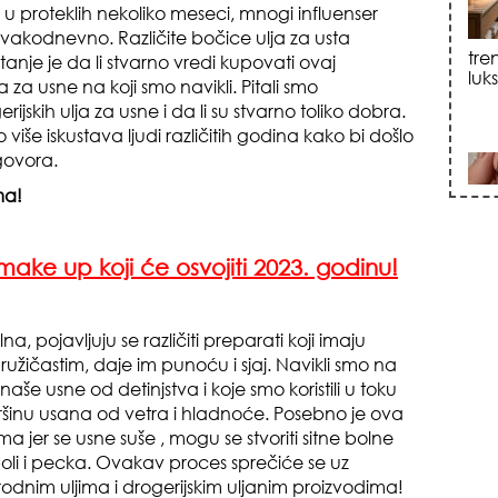
 u proteklih nekoliko meseci, mnogi influenser
ih svakodnevno. Različite bočice ulja za usta
sku
anje je da li stvarno vredi kupovati ovaj
a za usne na koji smo navikli. Pitali smo
rijskih ulja za usne i da li su stvarno toliko dobra.
iše iskustava ljudi različitih godina kako bi došlo
govora.
ma!
zna
make up koji će osvojiti 2023. godinu!
a, pojavljuju se različiti preparati koji imaju
ružičastim, daje im punoću i sjaj. Navikli smo na
aše usne od detinjstva i koje smo koristili u toku
ovršinu usana od vetra i hladnoće. Posebno je ova
jer se usne suše , mogu se stvoriti sitne bolne
+35
 boli i pecka. Ovakav proces sprečiće se uz
dnim uljima i drogerijskim uljanim proizvodima!