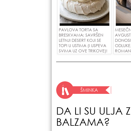
PAVLOVA TORTA SA
MESEČN
BRESKVAMA: SAVRŠEN
AVGUST
LETNJI DESERT KOJI SE
DONOSI
TOPI U USTIMA (I USPEVA
ODLUKE
SVIMA UZ OVE TRIKOVE)!
ROMANSE
USPEH Z
ŠMINKA
DA LI SU ULJA
BALZAMA?