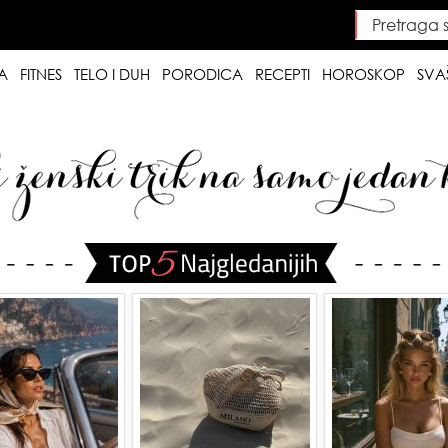
Pretraga saj
Searc
A
FITNES
TELO I DUH
PORODICA
RECEPTI
HOROSKOP
SVA