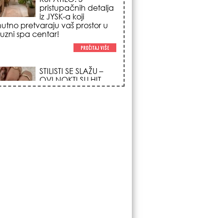
poglede i izgledaju
po na svačijim rukama!
REDAK ASTRO
FENOMEN POČINJE
7. AVGUSTA: Veliki
Vazdušni Trigon
otvara kapiju sreće i
menja sudbinu za 3
ka!
LJUDI U SRBIJI
MASOVNO KUPUJU
OVO ČUDO OD 200
DINARA: Trik sa
peškirom i ledom koji
rashlađuje stan na
 za 10 minuta (BEZ KLIME)!