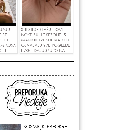
NJAJU
STILISTI SE SLAŽU – OVI
E SE
NOKTI SU HIT SEZONE: 5
SECU
MANIKIR TRENDOVA KOJI
AM KOSA
OSVAJAJU SVE POGLEDE
E I
I IZGLEDAJU SKUPO NA
 LJUBAV!
SVAČIJIM RUKAMA!
KOJA FRIZURA