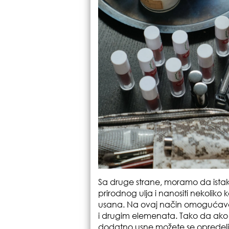
Sa druge strane, moramo da ista
prirodnog ulja i nanositi nekoliko
usana. Na ovaj način omogućavate
i drugim elemenata. Tako da ako i
dodatno usne možete se opredeliti 