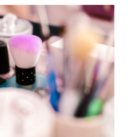
pri
tok