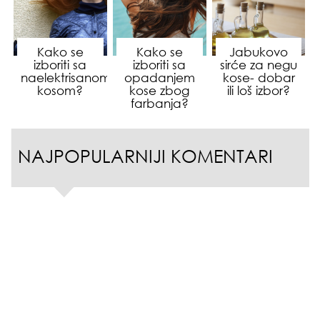
Kako se
Kako se
Jabukovo
izboriti sa
izboriti sa
sirće za negu
naelektrisanom
opadanjem
kose- dobar
kosom?
kose zbog
ili loš izbor?
farbanja?
NAJPOPULARNIJI KOMENTARI