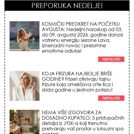
PREPORUKA NEDELJE!
KOJA FRIZURA NAJBOLJE BRIŠE
GODINE? Frizeri otkrivaju tajnu
frizure koja omekšava crte lica i
skida godine u jednom potezu!
NEMA VIŠE IZGOVORA ZA
DOSADNO KUPATILO: 5 pristupačnih
detalja iz JYSK-a koji trenutno
pretvaraju vaš prostor u luksuzni spa
centar!
STILISTI SE SLAŽU – OVI NOKTI SU HIT
SEZONE: 5 manikir trendova koji
osvajaju sve poglede i izgledaju
skupo na svačijim rukama!