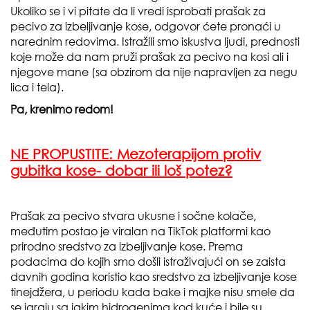
Ukoliko se i vi pitate da li vredi isprobati prašak za
pecivo za izbeljivanje kose, odgovor ćete pronaći u
narednim redovima. Istražili smo iskustva ljudi, prednosti
koje može da nam pruži prašak za pecivo na kosi ali i
njegove mane (sa obzirom da nije napravljen za negu
lica i tela).
Pa, krenimo redom!
NE PROPUSTITE:
Mezoterapijom protiv
gubitka kose- dobar ili loš potez?
Prašak za pecivo stvara ukusne i sočne kolače,
međutim postao je viralan na TikTok platformi kao
prirodno sredstvo za izbeljivanje kose. Prema
podacima do kojih smo došli istraživajući on se zaista
davnih godina koristio kao sredstvo za izbeljivanje kose
tinejdžera, u periodu kada bake i majke nisu smele da
se igraju sa jakim hidrogenima kod kuće i bile su