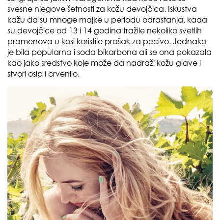
svesne njegove šetnosti za kožu devojčica. Iskustva
kažu da su mnoge majke u periodu odrastanja, kada
su devojčice od 13 i 14 godina tražile nekoliko svetlih
pramenova u kosi koristile prašak za pecivo. Jednako
je bila popularna i soda bikarbona ali se ona pokazala
kao jako sredstvo koje može da nadraži kožu glave i
stvori osip i crvenilo.