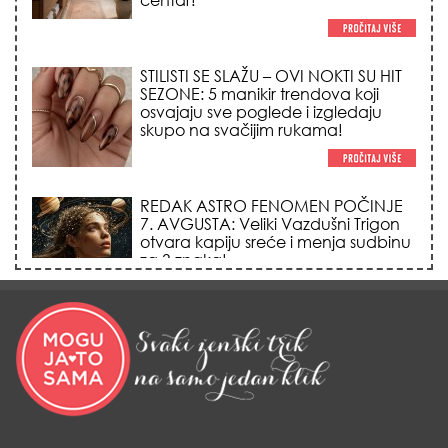
REDAK ASTRO FENOMEN POČINJE
7. AVGUSTA: Veliki Vazdušni Trigon
otvara kapiju sreće i menja sudbinu
za 3 znaka!
LJUDI U SRBIJI MASOVNO KUPUJU
OVO ČUDO OD 200 DINARA: Trik sa
peškirom i ledom koji rashlađuje stan
na +35 za 10 minuta (BEZ KLIME)!
DATUMI KOJI MENJAJU SUDBINU:
Ošišajte se OVIH dana u mesecu
ako želite da vam kosa raste kao iz
vode i privučete novu ljubav!
TRIK SA CRVENIM NOVČANIKOM I
LOVOROVIM LISTOM: Stari ritual