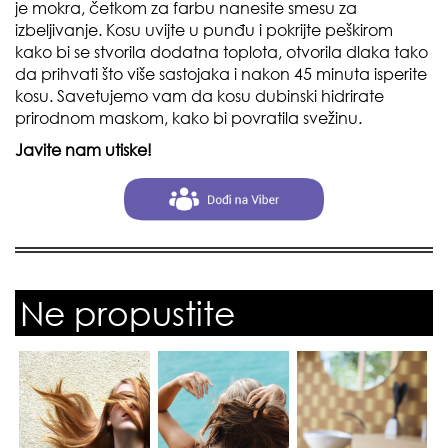
je mokra, četkom za farbu nanesite smesu za
izbeljivanje. Kosu uvijte u punđu i pokrijte peškirom
kako bi se stvorila dodatna toplota, otvorila dlaka tako
da prihvati što više sastojaka i nakon 45 minuta isperite
kosu. Savetujemo vam da kosu dubinski hidrirate
prirodnom maskom, kako bi povratila svežinu.
Javite nam utiske!
Ne propustite