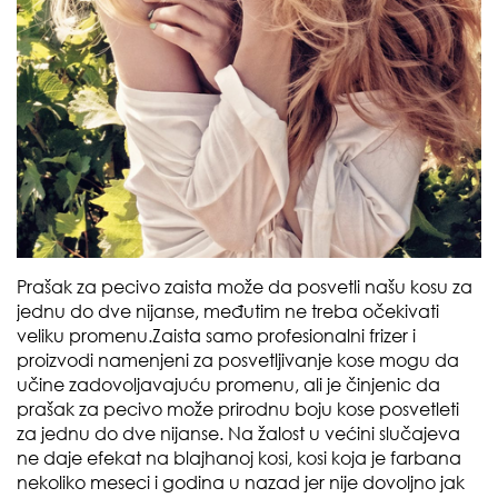
Prašak za pecivo zaista može da posvetli našu kosu za
jednu do dve nijanse, međutim ne treba očekivati
veliku promenu.Zaista samo profesionalni frizer i
proizvodi namenjeni za posvetljivanje kose mogu da
učine zadovoljavajuću promenu, ali je činjenic da
prašak za pecivo može prirodnu boju kose posvetleti
za jednu do dve nijanse. Na žalost u većini slučajeva
ne daje efekat na blajhanoj kosi, kosi koja je farbana
nekoliko meseci i godina u nazad jer nije dovoljno jak