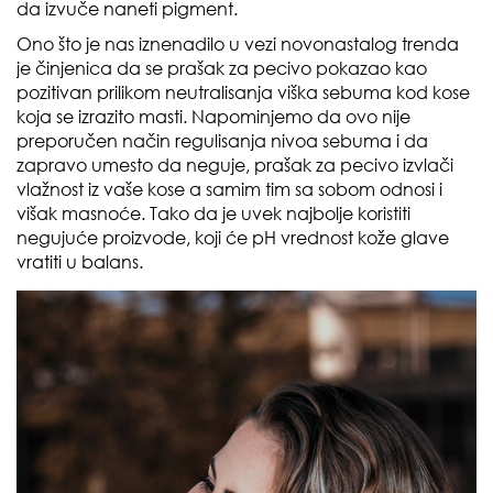
da izvuče naneti pigment.
Ono što je nas iznenadilo u vezi novonastalog trenda
je činjenica da se prašak za pecivo pokazao kao
pozitivan prilikom neutralisanja viška sebuma kod kose
koja se izrazito masti. Napominjemo da ovo nije
preporučen način regulisanja nivoa sebuma i da
zapravo umesto da neguje, prašak za pecivo izvlači
vlažnost iz vaše kose a samim tim sa sobom odnosi i
višak masnoće. Tako da je uvek najbolje koristiti
negujuće proizvode, koji će pH vrednost kože glave
vratiti u balans.