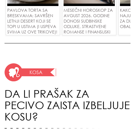
PAVLOVA TORTA SA
MESEČNI HOROSKOP ZA
KAKO 
BRESKVAMA: SAVRŠEN
AVGUST 2026. GODINE
NAJUD
LETNJI DESERT KOJI SE
DONOSI SUDBINSKE
ZA DUG
TOPI U USTIMA (I USPEVA
ODLUKE, STRASTVENE
OBALE
SVIMA UZ OVE TRIKOVE)!
ROMANSE I FINANSIJSKI
USPEH ZA SVE ZNAKOVE!
KOSA
DA LI PRAŠAK ZA
PECIVO ZAISTA IZBELJUJE
KOSU?