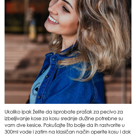
Ukoliko ipak želite da isprobate prašak za pecivo za
izbeljivanje kose za kosu srednje dužine potrebne su
vam dve kesice. Pokušajte što bolje da ih rastvorite u
300ml vode i zatim na klasičan način operite kosu i dok