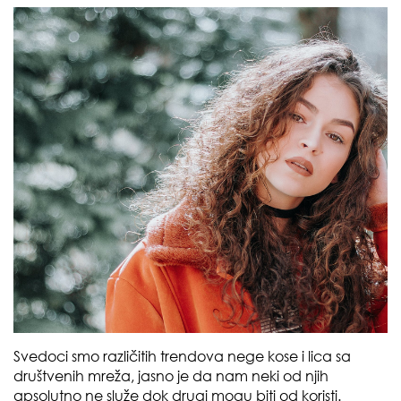
Svedoci smo različitih trendova nege kose i lica sa
društvenih mreža, jasno je da nam neki od njih
apsolutno ne služe dok drugi mogu biti od koristi.