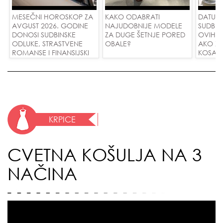
MESEČNI HOROSKOP ZA
KAKO ODABRATI
DATUMI
AVGUST 2026. GODINE
NAJUDOBNIJE MODELE
SUDBIN
DONOSI SUDBINSKE
ZA DUGE ŠETNJE PORED
OVIH 
ODLUKE, STRASTVENE
OBALE?
AKO ŽE
ROMANSE I FINANSIJSKI
KOSA R
USPEH ZA SVE ZNAKOVE!
VODE I
LJUBAV
KRPICE
CVETNA KOŠULJA NA 3
NAČINA