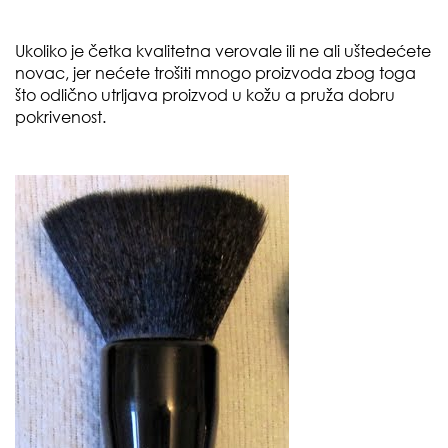
Ukoliko je četka kvalitetna verovale ili ne ali uštedećete
novac, jer nećete trošiti mnogo proizvoda zbog toga
što odlično utrljava proizvod u kožu a pruža dobru
pokrivenost.