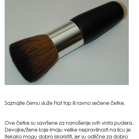
Saznajte čemu služe
Flat top
ili ravno sečene četke.
Ove četke su savršene za nanošenje svih vrsta pudera.
Devojke/žene koje imaju velike nepravilnosti na licu je
itekako mogu dobro iskoristiti, jer su odlične za dobro