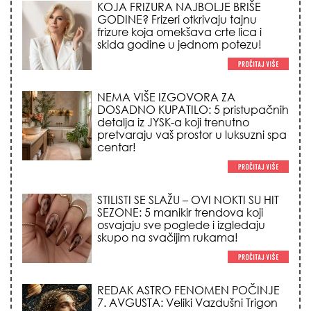
NEMA VIŠE IZGOVORA ZA
DOSADNO KUPATILO: 5 pristupačnih
detalja iz JYSK-a koji trenutno
pretvaraju vaš prostor u luksuzni spa
centar!
STILISTI SE SLAŽU – OVI NOKTI SU HIT
SEZONE: 5 manikir trendova koji
osvajaju sve poglede i izgledaju
skupo na svačijim rukama!
REDAK ASTRO FENOMEN POČINJE
7. AVGUSTA: Veliki Vazdušni Trigon
otvara kapiju sreće i menja sudbinu
za 3 znaka!