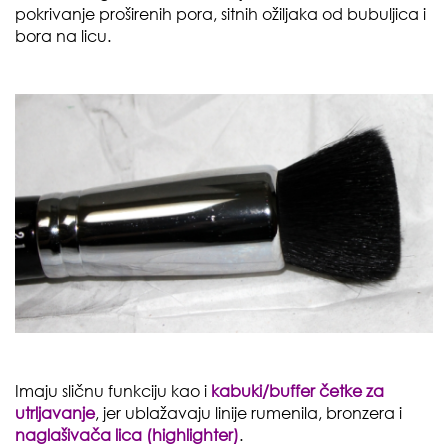
pokrivanje proširenih pora, sitnih ožiljaka od bubuljica i
bora na licu.
Imaju sličnu funkciju kao i
kabuki/buffer četke za
utrljavanje
, jer ublažavaju linije rumenila, bronzera i
naglašivača lica (
highlighter
)
.