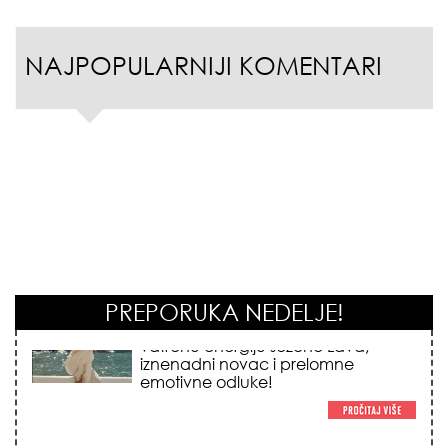
NAJPOPULARNIJI KOMENTARI
PREPORUKA NEDELJE!
KOJA FRIZURA NAJBOLJE BRIŠE
GODINE? Frizeri otkrivaju tajnu
frizure koja omekšava crte lica i
skida godine u jednom potezu!