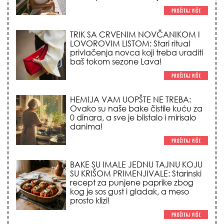
TRIK SA CRVENIM NOVČANIKOM I
LOVOROVIM LISTOM: Stari ritual
privlačenja novca koji treba uraditi
baš tokom sezone Lava!
HEMIJA VAM UOPŠTE NE TREBA:
Ovako su naše bake čistile kuću za
0 dinara, a sve je blistalo i mirisalo
danima!
BAKE SU IMALE JEDNU TAJNU KOJU
SU KRIŠOM PRIMENJIVALE: Starinski
recept za punjene paprike zbog
kog je sos gust i gladak, a meso
prosto klizi!