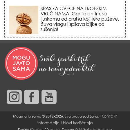
SPAS ZA CVEĆE NA TROPSKIM
VRUĆINAMA: Genijalan trik sa
ljuskama od oraha koji tero puževe,
čuva vlagu i spšava biljke od
sušenja!
PROPADA MI BRAK ZBOG
NJEGOVOG BEZOBRAZLUKA:
Propala bih u zemlju od srama svaki
put kad vidim kako se muž obraća
svojoj majci!
NAJVEĆI STRAH SVAKOG
RODITELJA: Otkriveno da li se
psihička oboljenja zaista prenose
genima i šta je zapravo glavni
okidač
Kontakt
Mogu ja to sama © 2012-2026. Sva prava zadržana.
informacije
Uslovi korišćenja
,
Crystal Canvas
WIN Solutions d.o.o
Design
, Dev by