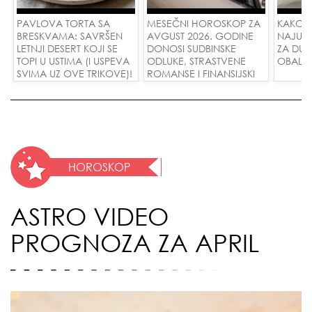
PAVLOVA TORTA SA
MESEČNI HOROSKOP ZA
KAKO 
BRESKVAMA: SAVRŠEN
AVGUST 2026. GODINE
NAJUD
LETNJI DESERT KOJI SE
DONOSI SUDBINSKE
ZA DUG
TOPI U USTIMA (I USPEVA
ODLUKE, STRASTVENE
OBALE
SVIMA UZ OVE TRIKOVE)!
ROMANSE I FINANSIJSKI
USPEH ZA SVE ZNAKOVE!
HOROSKOP
ASTRO VIDEO
PROGNOZA ZA APRIL