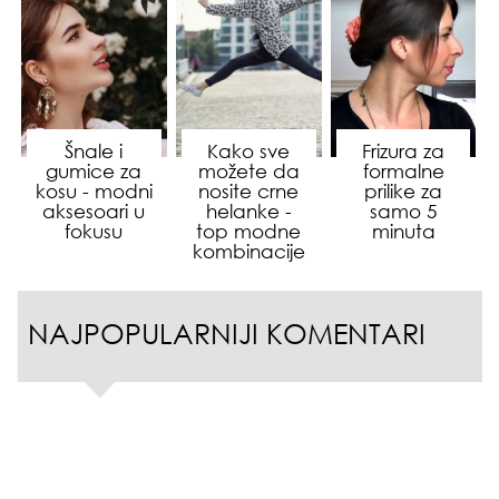
Šnale i
Kako sve
Frizura za
gumice za
možete da
formalne
kosu - modni
nosite crne
prilike za
aksesoari u
helanke -
samo 5
fokusu
top modne
minuta
kombinacije
NAJPOPULARNIJI KOMENTARI