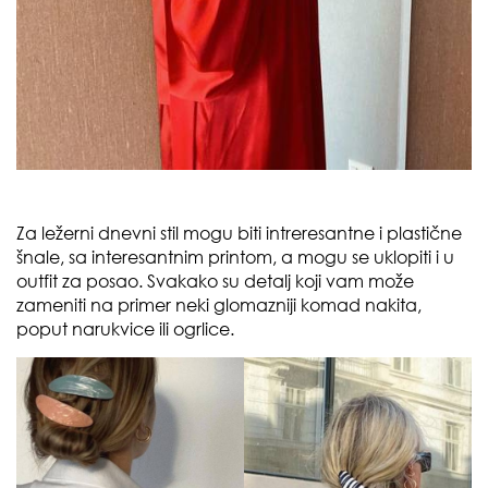
Za ležerni dnevni stil mogu biti intreresantne i plastične
šnale, sa interesantnim printom, a mogu se uklopiti i u
outfit za posao. Svakako su detalj koji vam može
zameniti na primer neki glomazniji komad nakita,
poput narukvice ili ogrlice.