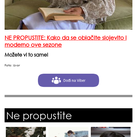
NE PROPUSTITE: Kako da se oblačite slojevito i
moderno ove sezone
Možete vi to same!
Foto:
izvor
Ne propustite