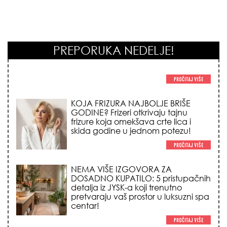
PREPORUKA NEDELJE!
KOJA FRIZURA NAJBOLJE BRIŠE
GODINE? Frizeri otkrivaju tajnu
frizure koja omekšava crte lica i
skida godine u jednom potezu!
NEMA VIŠE IZGOVORA ZA
DOSADNO KUPATILO: 5 pristupačnih
detalja iz JYSK-a koji trenutno
pretvaraju vaš prostor u luksuzni spa
centar!
STILISTI SE SLAŽU – OVI NOKTI SU HIT