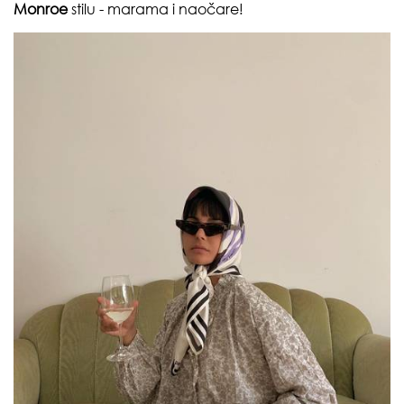
Monroe
stilu - marama i naočare!