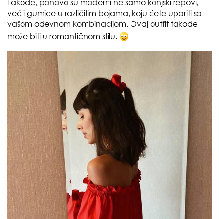
Takođe, ponovo su moderni ne samo konjski repovi,
već i gumice u različitim bojama, koju ćete upariti sa
vašom odevnom kombinacijom. Ovaj outfit takođe
može biti u romantičnom stilu.