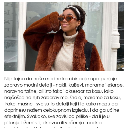
Nije tajna da naše modne kombinacije upotpunjuju
zapravo modni detalji - nakit, kaiševi, marame i ešarpe,
naravno tašne, ali isto tako i aksesaor za kosu. Iako
najčešće na njih zaboravimo, šnale, marame za kosu,
trake, mašne - sve su to detalji koji i te kako mogu da
doprinesu našem celokupnom izgledu, i da ga učine
efektnijim. Svakako, sve zavisi od prilike - da li je u
pitanju ležerni stil, dnevna ili večernja modna