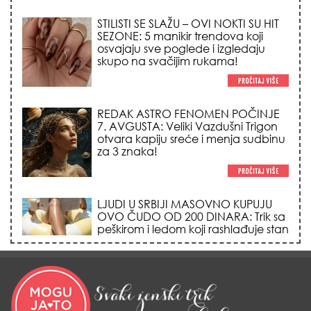
SEZONE: 5 manikir trendova koji
osvajaju sve poglede i izgledaju
skupo na svačijim rukama!
REDAK ASTRO FENOMEN POČINJE
7. AVGUSTA: Veliki Vazdušni Trigon
otvara kapiju sreće i menja sudbinu
za 3 znaka!
LJUDI U SRBIJI MASOVNO KUPUJU
OVO ČUDO OD 200 DINARA: Trik sa
peškirom i ledom koji rashlađuje stan
na +35 za 10 minuta (BEZ KLIME)!
DATUMI KOJI MENJAJU SUDBINU:
Ošišajte se OVIH dana u mesecu
ako želite da vam kosa raste kao iz
vode i privučete novu ljubav!