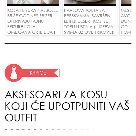
KOJA FRIZURA NAJBOLJE
PAVLOVA TORTA SA
MESEČ
BRIŠE GODINE? FRIZERI
BRESKVAMA: SAVRŠEN
AVGUST
OTKRIVAJU TAJNU
LETNJI DESERT KOJI SE
DONOSI
FRIZURE KOJA
TOPI U USTIMA (I USPEVA
ODLUKE
OMEKŠAVA CRTE LICA I
SVIMA UZ OVE TRIKOVE)!
ROMANS
SKIDA GODINE U
USPEH 
JEDNOM POTEZU!
KRPICE
AKSESOARI ZA KOSU
KOJI ĆE UPOTPUNITI VAŠ
OUTFIT