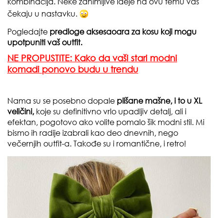
kombinacija. Neke zanimljive ideje na ovu temu vas
čekaju u nastavku.
Pogledajte
predloge aksesaoara za kosu koji mogu
upotpuniti vaš outfit.
NE PROPUSTITE: Kako da vaši stari modni
komadi ponovo budu u trendu
Nama su se posebno dopale
plišane mašne, i to u XL
veličini,
koje su definitivno vrlo upadljiv detalj, ali i
efektan, pogotovo ako volite pomalo šik modni stil. Mi
bismo ih radije izabrali kao deo dnevnih, nego
večernjih outfit-a. Takođe su i romantične, i retro!