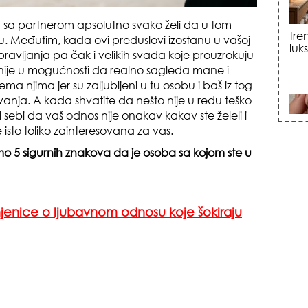
u sa partnerom apsolutno svako želi da u tom
u. Međutim, kada ovi preduslovi izostanu u vašoj
sku
pravljanja pa čak i velikih svađa koje prouzrokuju
 nije u mogućnosti da realno sagleda mane i
 njima jer su zaljubljeni u tu osobu i baš iz tog
vanja. A kada shvatite da nešto nije u redu teško
i sebi da vaš odnos nije onakav kakav ste želeli i
 isto toliko zainteresovana za vas.
 5 sigurnih znakova da je osoba sa kojom ste u
zna
njenice o ljubavnom odnosu koje šokiraju
+35