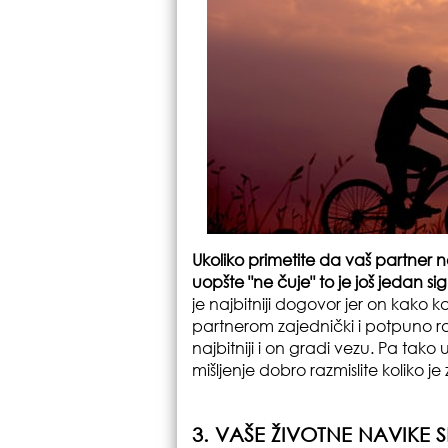
Ukoliko primetite da vaš partner ne
uopšte "ne čuje" to je još jedan s
je najbitniji dogovor jer on kako k
partnerom zajednički i potpuno 
najbitniji i on gradi vezu. Pa tako
mišljenje dobro razmislite koliko je
3. VAŠE ŽIVOTNE NAVIKE 