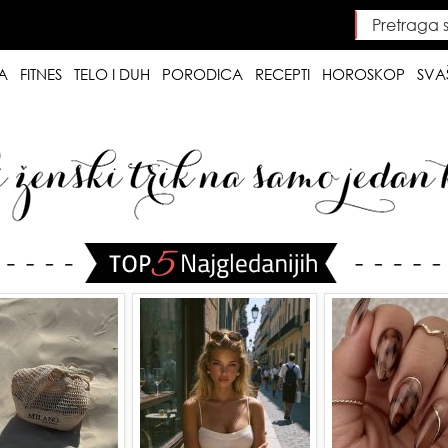
Pretraga saj
Searc
A
FITNES
TELO I DUH
PORODICA
RECEPTI
HOROSKOP
SVA