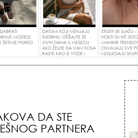
DABRATI
DATUMI KOJI MENJAJU
STILISTI SE SLAŽU –
BNIJE MODELE
SUDBINU: OŠIŠAJTE SE
NOKTI SU HIT SEZO
E ŠETNJE PORED
OVIH DANA U MESECU
MANIKIR TRENDO
AKO ŽELITE DA VAM KOSA
OSVAJAJU SVE P
RASTE KAO IZ VODE I
I IZGLEDAJU SKU
PRIVUČETE NOVU LJUBAV!
SVAČIJIM RUKAM
AKOVA DA STE
REŠNOG PARTNERA