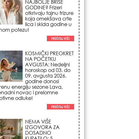
NA POČETKU
AVGUSTA: Nedeljni
horoskop od 03. do
09. avgusta 2026.
godine donosi
renu energiju sezone Lava,
enadni novac i prelomne
tivne odluke!
NEMA VIŠE
IZGOVORA ZA
DOSADNO
KUPATILO: 5
pristupačnih detalja
iz JYSK-a koji
nutno pretvaraju vaš prostor u
suzni spa centar!
STILISTI SE SLAŽU –
OVI NOKTI SU HIT
SEZONE: 5 manikir