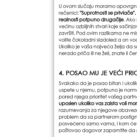
U ovom slučaju moramo opovrgnut
rečenici:
"Suprotnosti se privlače".
realnosti potpuno drugačije
. Ako
većinu ozbiljnih stvari koje sačin
završiti. Pod ovim razlikama ne mis
volite čokoladni sladoled a on v
Ukoliko je vaša najveća želja da s
nerado priča ili ne želi, znate li č
4. POSAO MU JE VEĆI PRI
Svakako da je posao bitan i ukoliko
uspete u njemu, potpuno je normal
pored njega prioritet vašeg partne
uposlen ukoliko vas zaista voli m
razumevanja za njegove obaveze. 
problem da sa partnerom postign
posvećeno samo vama, i kom ćete 
poštovao dogovor zapamtite da n