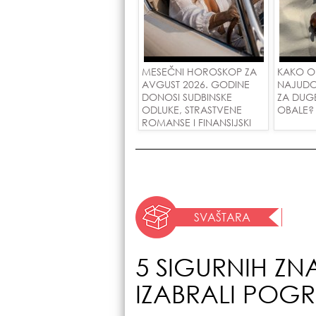
MESEČNI HOROSKOP ZA
KAKO O
AVGUST 2026. GODINE
NAJUDO
DONOSI SUDBINSKE
ZA DUG
ODLUKE, STRASTVENE
OBALE?
ROMANSE I FINANSIJSKI
USPEH ZA SVE ZNAKOVE!
SVAŠTARA
5 SIGURNIH ZN
IZABRALI POG