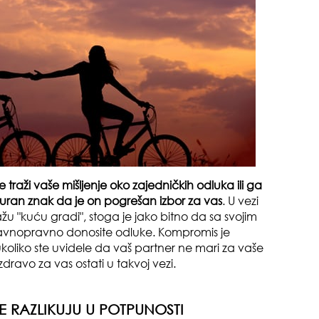
zbo
mes
 traži vaše mišljenje oko zajedničkih odluka ili ga
iguran znak da je on pogrešan izbor za vas
. U vezi
da
ažu "kuću gradi", stoga je jako bitno da sa svojim
ravnopravno donosite odluke. Kompromis je
 ukoliko ste uvidele da vaš partner ne mari za vaše
 zdravo za vas ostati u takvoj vezi.
SE RAZLIKUJU U POTPUNOSTI