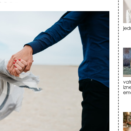
vat
izn
emo
tre
luk