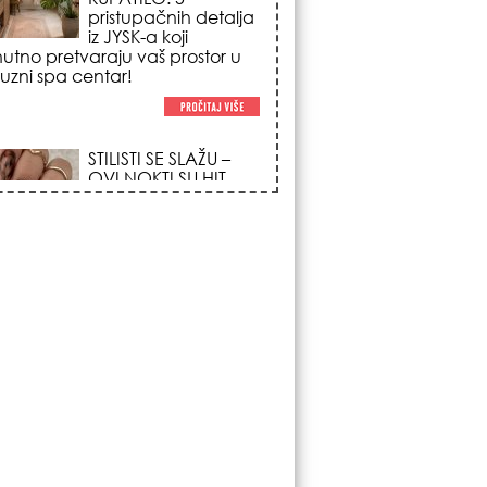
trendova koji
osvajaju sve
poglede i izgledaju
po na svačijim rukama!
REDAK ASTRO
FENOMEN POČINJE
7. AVGUSTA: Veliki
Vazdušni Trigon
otvara kapiju sreće i
menja sudbinu za 3
ka!
LJUDI U SRBIJI
MASOVNO KUPUJU
OVO ČUDO OD 200
DINARA: Trik sa
peškirom i ledom koji
rashlađuje stan na
 za 10 minuta (BEZ KLIME)!