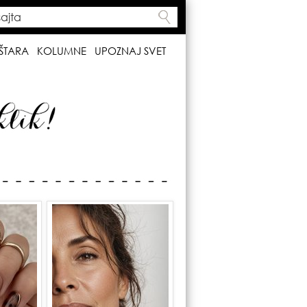
ta
h form
ŠTARA
KOLUMNE
UPOZNAJ SVET