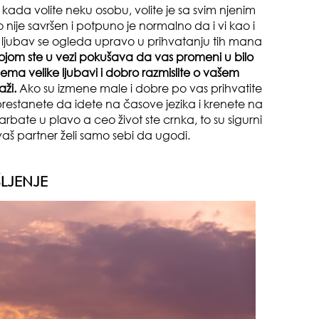
 kada volite neku osobu, volite je sa svim njenim
nije savršen i potpuno je normalno da i vi kao i
li ljubav se ogleda upravo u prihvatanju tih mana
ojom ste u vezi pokušava da vas promeni u bilo
ema velike ljubavi i dobro razmislite o vašem
ži.
Ako su izmene male i dobre po vas prihvatite
a prestanete da idete na časove jezika i krenete na
 ofarbate u plavo a ceo život ste crnka, to su sigurni
pri
vaš partner želi samo sebi da ugodi.
ŠLJENJE
tok