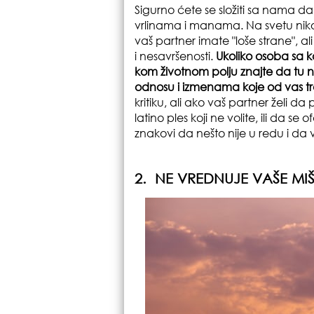
Sigurno ćete se složiti sa nama da
vrlinama i manama. Na svetu niko 
vaš partner imate "loše strane", a
i nesavršenosti.
Ukoliko osoba sa k
kom životnom polju znajte da tu n
odnosu i izmenama koje od vas tra
kritiku, ali ako vaš partner želi d
latino ples koji ne volite, ili da se
znakovi da nešto nije u redu i da 
2. NE VREDNUJE VAŠE MI