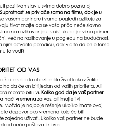
i pozitivan stav u svima dobro poznatoj
čuv
Suprotnosti se privlače samo na filmu, dok je u
suš
 se vašem partneru i vama pogledi razlikuju za
javaju život znajte da se vaša priča neće slavno
limo na razlikovanje u smisli ukusa jer vi na primer
oćni, već na razlikovanje u pogledu na budućnost.
a njim ostvarite porodicu, dok vidite da on o tome
emu to vodi?
gen
ORITET OD VAS
oki
 želite sebi da obezbedite život kakav želite i
no da će on biti jedan od vaših prioriteta. Ali
ra morate biti i vi.
Koliko god da je vaš partner
ora naći vremena za vas
, ali imajte i vi
Možda je najbolje rešenje ukoliko imate ovaj
ete dogovor oko vremena koje će biti
zajedno uživati. Ukoliko vaš partner ne bude
ikad neće poštovati ni vas.
muž