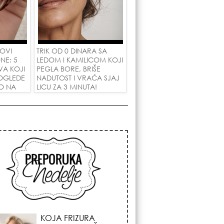
 OVI
TRIK OD 0 DINARA SA
NE: 5
LEDOM I KAMILICOM KOJI
VA KOJI
PEGLA BORE, BRIŠE
OGLEDE
NADUTOST I VRAĆA SJAJ
PO NA
LICU ZA 3 MINUTA!
A!
KOSMIČKI PREOKRET