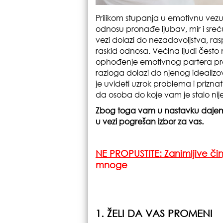
Prilikom stupanja u emotivnu vez
odnosu pronađe ljubav, mir i sreć
vezi dolazi do nezadovoljstva, ras
raskid odnosa. Većina ljudi često
ophođenje emotivnog partera prema
razloga dolazi do njenog idealizo
je uvideti uzrok problema i priznat
da osoba do koje vam je stalo nije
Zbog toga vam u nastavku dajemo
u vezi pogrešan izbor za vas.
NE PROPUSTITE: Zanimljive či
mnoge
1. ŽELI DA VAS PROMENI