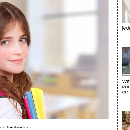
vat
izn
emo
tre
luk
foto: fineartamerica.com