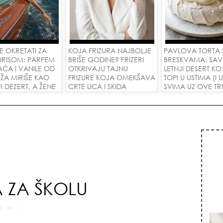
SE OKRETATI ZA
KOJA FRIZURA NAJBOLJE
PAVLOVA TORTA 
IRISOM: PARFEM
BRIŠE GODINE? FRIZERI
BRESKVAMA: SAV
AĆA I VANILE OD
OTKRIVAJU TAJNU
LETNJI DESERT KOJ
ŽA MIRIŠE KAO
FRIZURE KOJA OMEKŠAVA
TOPI U USTIMA (I
JI DEZERT, A ŽENE
CRTE LICA I SKIDA
SVIMA UZ OVE TR
DELE ZA
GODINE U JEDNOM
M OD 1.800
POTEZU!
!
A ZA ŠKOLU