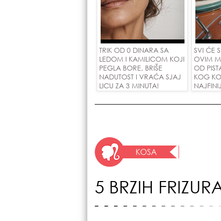
TRIK OD 0 DINARA SA
SVI ĆE 
LEDOM I KAMILICOM KOJI
OVIM M
PEGLA BORE, BRIŠE
OD PIST
NADUTOST I VRAĆA SJAJ
KOG KO
LICU ZA 3 MINUTA!
NAJFINI
SU POLU
ZAMENO
DINARA
KOSA
5 BRZIH FRIZUR