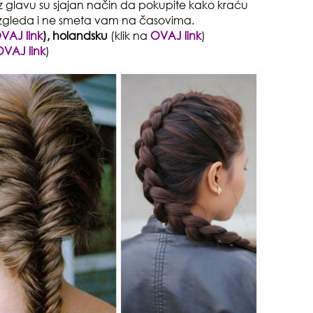
uz glavu su sjajan način da pokupite kako kraću
izgleda i ne smeta vam na časovima.
gen
VAJ link
), holandsku
(klik na
OVAJ link
)
oki
OVAJ link
)
muž