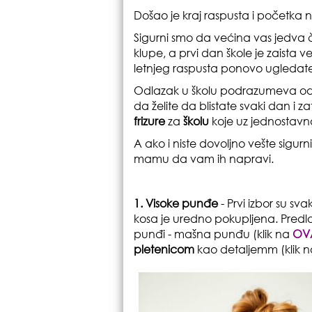
Došao je kraj raspusta i početka 
Sigurni smo da većina vas jedva če
klupe, a prvi dan škole je zaista 
letnjeg raspusta ponovo ugledate
Odlazak u školu podrazumeva odre
da želite da blistate svaki dan i
frizure
za
školu
koje uz jednostav
A ako i niste dovoljno vešte sigur
mamu da vam ih napravi.
1. Visoke punđe
- Prvi izbor su sv
kosa je uredno pokupljena. Predla
punđi - mašna punđu (klik na
OVA
pletenicom
kao detaljemm (klik 