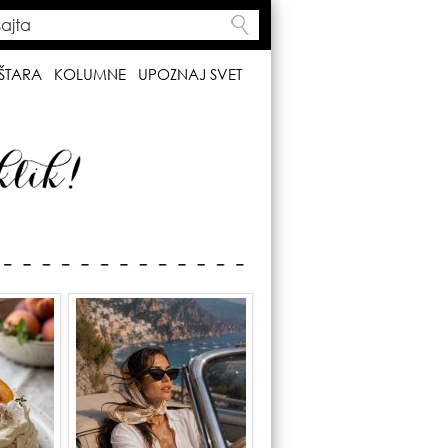
ta
h form
ŠTARA
KOLUMNE
UPOZNAJ SVET