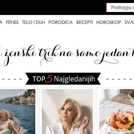
Pretraga saj
Searc
A
FITNES
TELO I DUH
PORODICA
RECEPTI
HOROSKOP
SVA