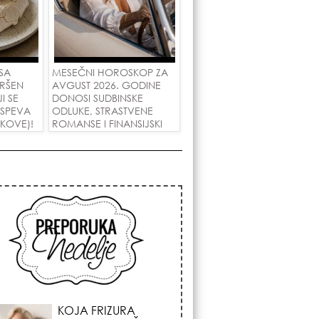
SA
MESEČNI HOROSKOP ZA
RŠEN
AVGUST 2026. GODINE
I SE
DONOSI SUDBINSKE
 USPEVA
ODLUKE, STRASTVENE
IKOVE)!
ROMANSE I FINANSIJSKI
USPEH ZA SVE ZNAKOVE!
KOSMIČKI PREOKRET