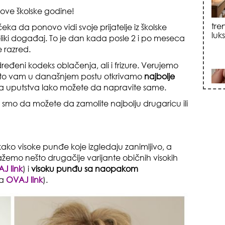
nove školske godine!
ka da ponovo vidi svoje prijatelje iz školske
sku
veliki događaj. To je dan kada posle 2 i po meseca
 razred.
đeni kodeks oblačenja, ali i frizure. Verujemo
 zato vam u današnjem postu otkrivamo
najbolje
na uputstva lako možete da napravite same.
ni smo da možete da zamolite najbolju drugaricu ili
zna
akako visoke punđe koje izgledaju zanimljivo, a
žemo nešto drugačije varijante običnih visokih
J link
) i
visoku punđu sa naopakom
na
OVAJ link
).
+35