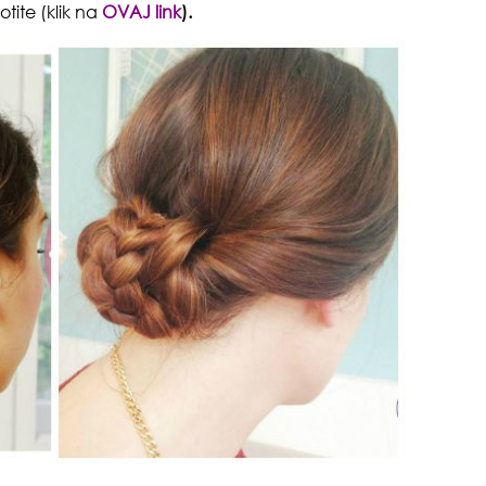
tite (klik na
OVAJ link
).
zbo
mes
čuv
suš