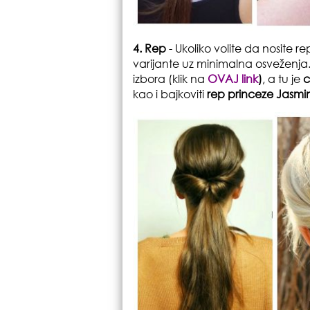
4. Rep
- Ukoliko volite da nosite
varijante uz minimalna osveženja
izbora (klik na
OVAJ link
)
, a tu je
c
kao i bajkoviti
rep princeze Jasmi