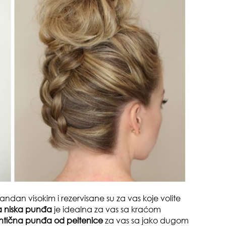
pri
tok
ndan visokim i rezervisane su za vas koje volite
a
niska punđa
je idealna za vas sa kraćom
tična punđa od peltenice
za vas sa jako dugom