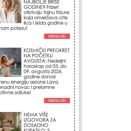
NA POČETKU
AVGUSTA: Nedeljni
horoskop od 03. do
09. avgusta 2026.
godine donosi
renu energiju sezone Lava,
enadni novac i prelomne
tivne odluke!
NEMA VIŠE
IZGOVORA ZA
DOSADNO
KUPATILO: 5
pristupačnih detalja
iz JYSK-a koji
nutno pretvaraju vaš prostor u
suzni spa centar!
STILISTI SE SLAŽU –
OVI NOKTI SU HIT
SEZONE: 5 manikir