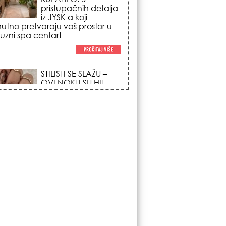
trendova koji
osvajaju sve
poglede i izgledaju
po na svačijim rukama!
REDAK ASTRO
FENOMEN POČINJE
7. AVGUSTA: Veliki
Vazdušni Trigon
otvara kapiju sreće i
menja sudbinu za 3
ka!
LJUDI U SRBIJI
MASOVNO KUPUJU
OVO ČUDO OD 200
DINARA: Trik sa
peškirom i ledom koji
rashlađuje stan na
 za 10 minuta (BEZ KLIME)!