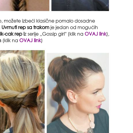
 rep, možete izbeći klasične pomalo dosadne
.
Uvrnuti rep sa trakom
je jedan od mogućih
ik-cak rep i
z serije ,,Gossip girl''
(klik na
OVAJ link
),
n
(klik na
OVAJ link
)
odg
sam