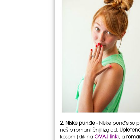
2. Niske punđe
- Niske punđe su pa
nešto romantičniji izgled.
Upleten
kosom (klik na
OVAJ link
), a
roman