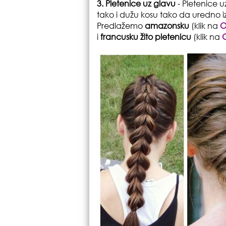
3. Pletenice uz glavu
- Pletenice 
tako i dužu kosu tako da uredno 
Predlažemo
amazonsku
(klik na
O
i
francusku žito pletenicu
(klik na