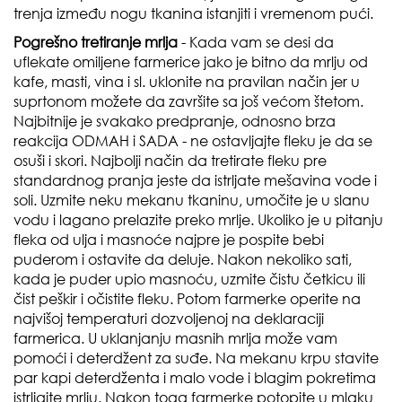
trenja između nogu tkanina istanjiti i vremenom pući.
Pogrešno tretiranje mrlja
- Kada vam se desi da
uflekate omiljene farmerice jako je bitno da mrlju od
kafe, masti, vina i sl. uklonite na pravilan način jer u
suprtonom možete da završite sa još većom štetom.
Najbitnije je svakako predpranje, odnosno brza
reakcija ODMAH i SADA - ne ostavljajte fleku je da se
osuši i skori. Najbolji način da tretirate fleku pre
standardnog pranja jeste da istrljate mešavina vode i
soli. Uzmite neku mekanu tkaninu, umočite je u slanu
vodu i lagano prelazite preko mrlje. Ukoliko je u pitanju
fleka od ulja i masnoće najpre je pospite bebi
puderom i ostavite da deluje. Nakon nekoliko sati,
kada je puder upio masnoću, uzmite čistu četkicu ili
čist peškir i očistite fleku. Potom farmerke operite na
najvišoj temperaturi dozvoljenoj na deklaraciji
farmerica. U uklanjanju masnih mrlja može vam
pomoći i deterdžent za suđe. Na mekanu krpu stavite
par kapi deterdženta i malo vode i blagim pokretima
istrljajte mrlju. Nakon toga farmerke potopite u mlaku