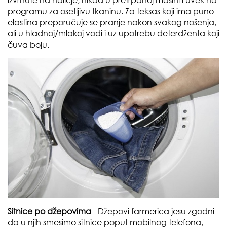
programu za osetljivu tkaninu. Za teksas koji ima puno
elastina preporučuje se pranje nakon svakog nošenja,
ali u hladnoj/mlakoj vodi i uz upotrebu deterdženta koji
čuva boju.
Sitnice po džepovima
- Džepovi farmerica jesu zgodni
da u njih smesimo sitnice poput mobilnog telefona,