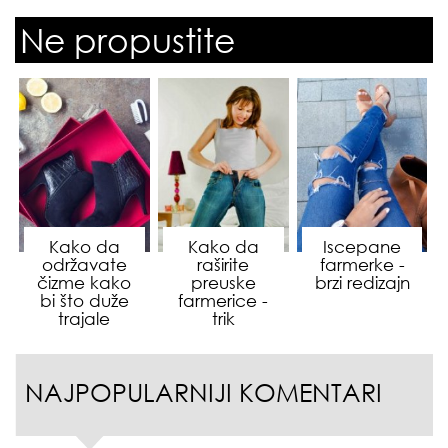
Ne propustite
Kako da
Kako da
Iscepane
održavate
raširite
farmerke -
čizme kako
preuske
brzi redizajn
bi što duže
farmerice -
trajale
trik
NAJPOPULARNIJI KOMENTARI