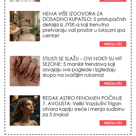
centar!
STILISTI SE SLAŽU – OVI NOKTI SU HIT
SEZONE: 5 manikir trendova koji
osvajaju sve poglede i izgledaju
skupo na svačijim rukama!
REDAK ASTRO FENOMEN POČINJE
7. AVGUSTA: Veliki Vazdušni Trigon
otvara kapiju sreće i menja sudbinu
za 3 znaka!
LJUDI U SRBIJI MASOVNO KUPUJU
OVO ČUDO OD 200 DINARA: Trik sa
peškirom i ledom koji rashlađuje stan
na +35 za 10 minuta (BEZ KLIME)!