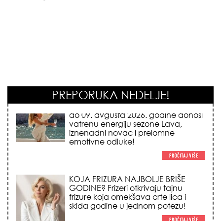
PREPORUKA NEDELJE!
KOJA FRIZURA NAJBOLJE BRIŠE
GODINE? Frizeri otkrivaju tajnu
frizure koja omekšava crte lica i
skida godine u jednom potezu!
NEMA VIŠE IZGOVORA ZA
DOSADNO KUPATILO: 5 pristupačnih
detalja iz JYSK-a koji trenutno
pretvaraju vaš prostor u luksuzni spa