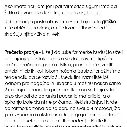
Ako imate neki omiljeni par farmerica sigurni smo da
želite da vam što duže traju i dobro izgledaju.
U današenjm postu otkrivamo vam koje su to
greške
koje obično pravimo, a koje kvare njihov izgled i
skraćuju njihov životni vek!
Prečesto pranje
- U želji da uske farmerke budu što uže i
da prijanjaju uz telo dešava se da pravimo tipičnu
grešku prečestog pranja! Istina, pranje će im vratiti
prvobitni oblik, koji tokom nošenja izgube, jer džins ima
tendenciju da se razvlači. Međutim, razmiliste još
jednom pre nego što ih ubacite u mašinu nakon samo
2 nošenja - prečestim pranjem tkanina se tanji i vrlo
brzo dovodi do paranja i pucanja materijala, a o
ispiranju boje da ni ne pričamo. Neki stručnjaci tvrde
da farmerke treba da se peru na svaka 4 meseca, što
ipak zvuči malo ekstremno. Realnija je teorija da treba
da ih bućnete dakon nekoliko nođenja. Perite ih
izvrnute na naličje, nikad u pretrpanoj mašini i uvek na