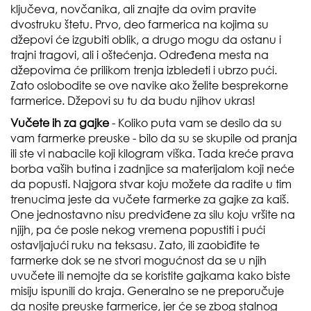
ključeva, novčanika, ali znajte da ovim pravite
dvostruku štetu. Prvo, deo farmerica na kojima su
džepovi će izgubiti oblik, a drugo mogu da ostanu i
trajni tragovi, ali i oštećenja. Određena mesta na
džepovima će prilikom trenja izbledeti i ubrzo pući.
Zato oslobodite se ove navike ako želite besprekorne
farmerice. Džepovi su tu da budu njihov ukras!
Vučete ih za gajke
- Koliko puta vam se desilo da su
vam farmerke preuske - bilo da su se skupile od pranja
ili ste vi nabacile koji kilogram viška. Tada kreće prava
borba vaših butina i zadnjice sa materijalom koji neće
da popusti. Najgora stvar koju možete da radite u tim
trenucima jeste da vučete farmerke za gajke za kaiš.
One jednostavno nisu predviđene za silu koju vršite na
njijh, pa će posle nekog vremena popustiti i pući
ostavljajući ruku na teksasu. Zato, ili zaobiđite te
farmerke dok se ne stvori mogućnost da se u njih
uvučete ili nemojte da se koristite gajkama kako biste
misiju ispunili do kraja. Generalno se ne preporučuje
da nosite preuske farmerice, jer će se zbog stalnog