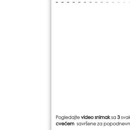
Pogledajte
video snimak
sa
3
sva
cvećem
savršene za popodnevne 