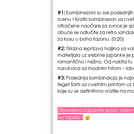
#1:
Kombinezoni su sse poslednjih
scenu ! Kratki kombinezon sa cve
otkačene naočare za sunce je sj
obuće se odlučite za retro sandal
za kosu u boho fazonu. (0:20)
#2:
Tirkizna lepršava haljina sa
materijala uz srebrne japanke je 
romantično i nežno. Od nakita tu 
narukvica sa modnim hitom – loba
#3:
Poslednja kombinaicja je najop
teget šorts sa cvetnim printom u
koje su se definitivno vratile na 
Obavezno nabavite jedan odevni
na tapetu !