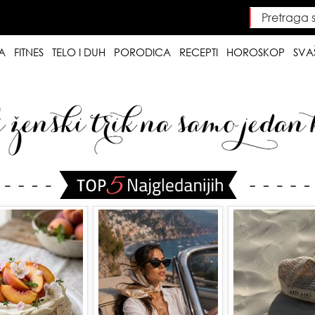
Pretraga saj
Searc
A
FITNES
TELO I DUH
PORODICA
RECEPTI
HOROSKOP
SVA