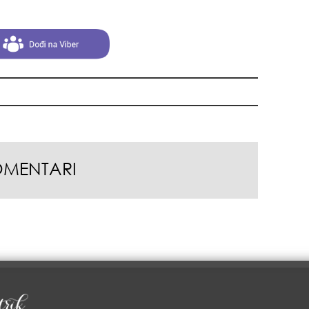
+35
OMENTARI
pri