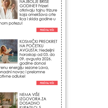
otkrivaju tajnu frizure
koja omekšava crte
lica i skida godine u
nom potezu!
KOSMIČKI PREOKRET
NA POČETKU
AVGUSTA: Nedeljni
horoskop od 03. do
09. avgusta 2026.
godine donosi
renu energiju sezone Lava,
enadni novac i prelomne
tivne odluke!
NEMA VIŠE
IZGOVORA ZA
DOSADNO
KUPATILO: 5
pristupačnih detalja