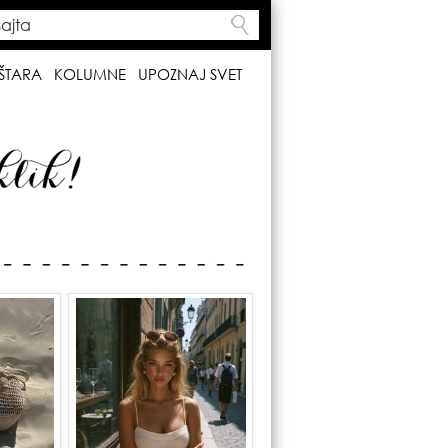
ta
h form
ŠTARA
KOLUMNE
UPOZNAJ SVET