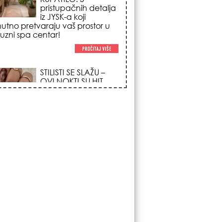
iz JYSK-a koji
nutno pretvaraju vaš prostor u
suzni spa centar!
STILISTI SE SLAŽU –
OVI NOKTI SU HIT
SEZONE: 5 manikir
trendova koji
osvajaju sve
poglede i izgledaju
po na svačijim rukama!
REDAK ASTRO
FENOMEN POČINJE
7. AVGUSTA: Veliki
Vazdušni Trigon
otvara kapiju sreće i
menja sudbinu za 3
ka!