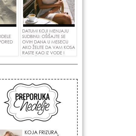
DATUMI KOJI MENJAJU
ODELE
SUDBINU: OŠIŠAJTE SE
 PORED
OVIH DANA U MESECU
AKO ŽELITE DA VAM KOSA
RASTE KAO IZ VODE I
PRIVUČETE NOVU LJUBAV!
KOJA FRIZURA
NAJBOLJE BRIŠE
GODINE? Frizeri