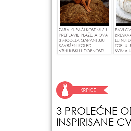
ZARA KUPAĆI KOSTIMI SU
PAVLOV
PREPLAVILI PLAŽE, A OVA
BRESKV
3 MODELA GARANTUJU
LETNJI 
SAVRŠEN IZGLED I
TOPI U 
VRHUNSKU UDOBNOST!
SVIMA U
KRPICE
3 PROLEĆNE O
INSPIRISANE 