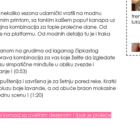
tre
luk
 nekoliko sezona udarnički vratili na modnu
tnim printom, sa tankim kaišem poput kanapa uz
ajna kombinacija za tople prolećne dane. Od
e na platformu. Od modnih detalja tu je i traka
 volanom na grudima od laganog čipkastog
prava kombinacija za vas koje želite da izgledate
su simpatične minđuše u obliku zvezde i
sku
nje ! (0:53)
uštenija i savršena je za šetnju pored reke. Kratki
z bluzu boje lavande, a od obuće braon mokasine
modnu scenu ! (1:20)
 komad sa cvetnim dezenom ! Ipak je proleće
zna