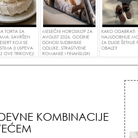
A TORTA SA
MESEČNI HOROSKOP ZA
KAKO ODABRATI
AMA: SAVRŠEN
AVGUST 2026. GODINE
NAJUDOBNIJE M
DESERT KOJI SE
DONOSI SUDBINSKE
ZA DUGE ŠETNJE
USTIMA (I USPEVA
ODLUKE, STRASTVENE
OBALE?
Z OVE TRIKOVE)!
ROMANSE I FINANSIJSKI
USPEH ZA SVE ZNAKOVE!
DEVNE KOMBINACIJE
CVEĆEM