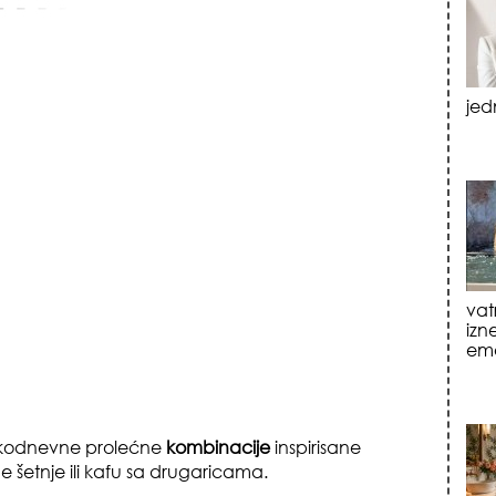
jed
vat
izn
emo
kodnevne prolećne
kombinacije
inspirisane
šetnje ili kafu sa drugaricama.