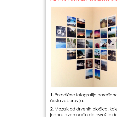
1.
Porodične fotografije poređane
često zaboravlja.
2.
Mozaik od drvenih pločica, koje 
jednostavan način da osvežite deo