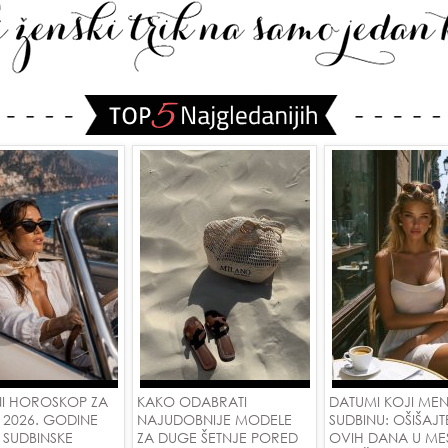
I HOROSKOP ZA
KAKO ODABRATI
DATUMI KOJI ME
 2026. GODINE
NAJUDOBNIJE MODELE
SUDBINU: OŠIŠAJT
 SUDBINSKE
ZA DUGE ŠETNJE PORED
OVIH DANA U ME