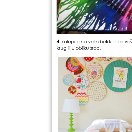
4.
Zalepite na veliki beli karton 
krug ili u obliku srca.