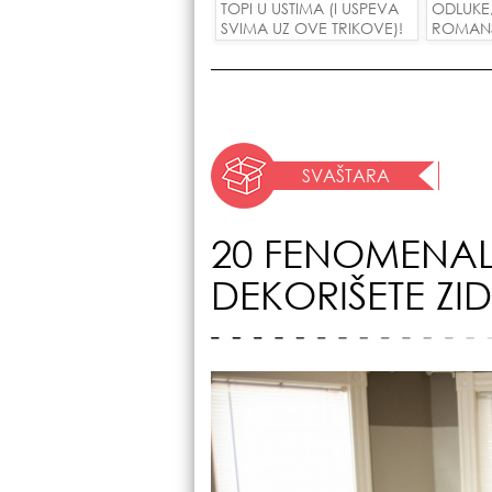
TOPI U USTIMA (I USPEVA
ODLUKE
SVIMA UZ OVE TRIKOVE)!
ROMANSE
USPEH Z
SVAŠTARA
20 FENOMENAL
DEKORIŠETE ZID