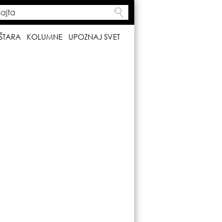
ta
h form
ŠTARA
KOLUMNE
UPOZNAJ SVET