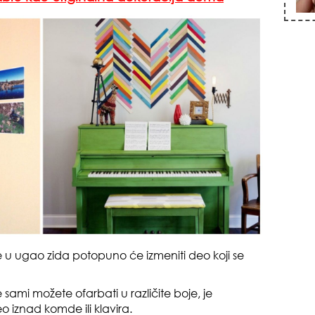
zna
+35
 u ugao zida potopuno će izmeniti deo koji se
sami možete ofarbati u različite boje, je
pri
 iznad komde ili klavira.