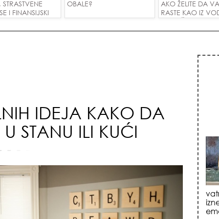
, STRASTVENE
OBALE?
AKO ŽELITE DA V
 I FINANSIJSKI
RASTE KAO IZ VOD
A SVE ZNAKOVE!
PRIVUČETE NOVU
NIH IDEJA KAKO DA
 U STANU ILI KUĆI
jed