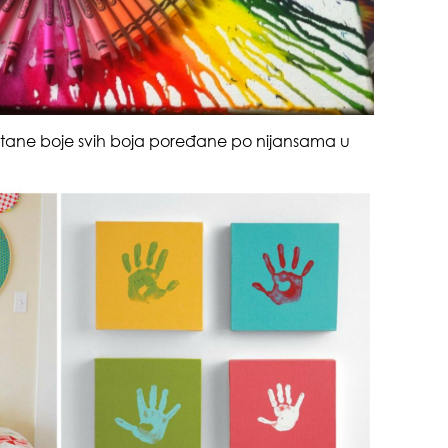
čuv
suš
voštane boje svih boja poređane po nijansama u
muž
gen
oki