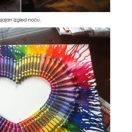
sjajan izgled noću.
zbo
mes
evo