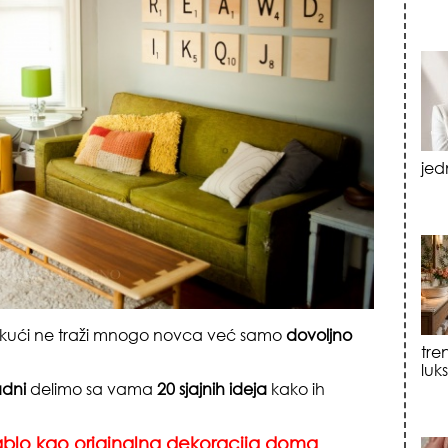
tre
luk
sku
li kući ne traži mnogo novca već samo
dovoljno
sadni
delimo sa vama
20 sjajnih ideja
kako ih
ablo kao originalna dekoracija doma