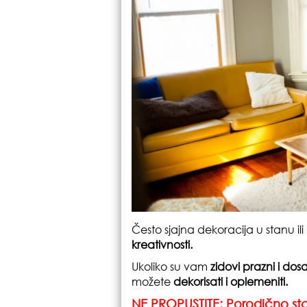
Često sjajna dekoracija u stanu i
kreativnosti.
Ukoliko su vam
zidovi prazni i do
možete
dekorisati i oplemeniti.
NE PROPUSTITE: Porodično st