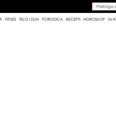
Pretraga saj
Searc
A
FITNES
TELO I DUH
PORODICA
RECEPTI
HOROSKOP
SVA