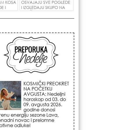
AM KOSA
OSVAJAJU SVE POGLEDE
E I
I IZGLEDAJU SKUPO NA
 LJUBAV!
SVAČIJIM RUKAMA!
KOJA FRIZURA
NAJBOLJE BRIŠE
GODINE? Frizeri
otkrivaju tajnu frizure
koja omekšava crte
lica i skida godine u
nom potezu!