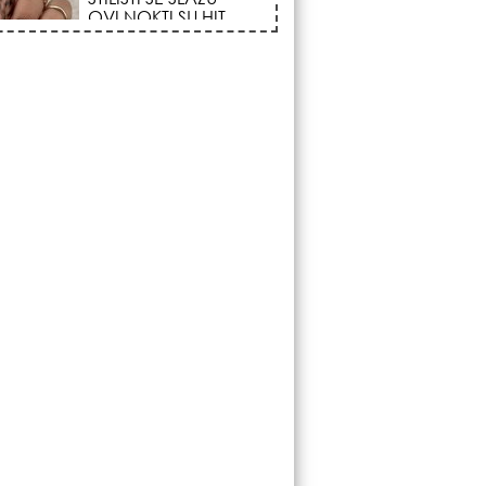
Vazdušni Trigon
otvara kapiju sreće i
menja sudbinu za 3
ka!
LJUDI U SRBIJI
MASOVNO KUPUJU
OVO ČUDO OD 200
DINARA: Trik sa
peškirom i ledom koji
rashlađuje stan na
 za 10 minuta (BEZ KLIME)!
DATUMI KOJI
MENJAJU SUDBINU:
Ošišajte se OVIH
dana u mesecu ako
želite da vam kosa
raste kao iz vode i
vučete novu ljubav!