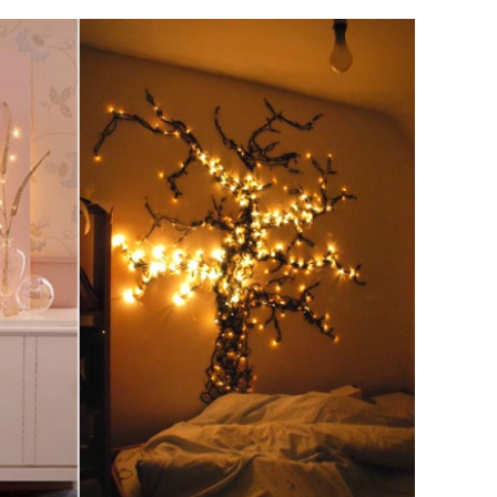
tok
da