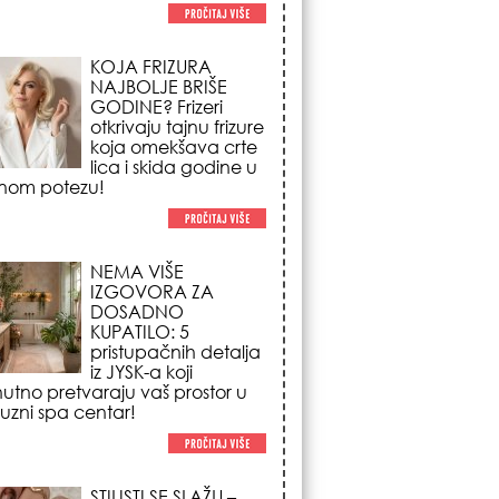
NEMA VIŠE
IZGOVORA ZA
DOSADNO
KUPATILO: 5
pristupačnih detalja
iz JYSK-a koji
nutno pretvaraju vaš prostor u
suzni spa centar!
STILISTI SE SLAŽU –
OVI NOKTI SU HIT
SEZONE: 5 manikir
trendova koji
osvajaju sve
poglede i izgledaju
po na svačijim rukama!
REDAK ASTRO
FENOMEN POČINJE
7. AVGUSTA: Veliki