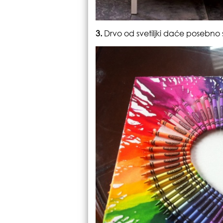
3.
Drvo od svetiljki daće posebno 