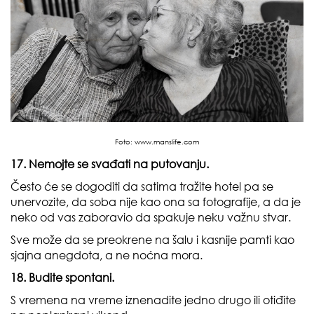
Foto:
www.manslife.com
17. Nemojte se svađati na putovanju.
Često će se dogoditi da satima tražite hotel pa se
unervozite, da soba nije kao ona sa fotografije, a da je
neko od vas zaboravio da spakuje neku važnu stvar.
Sve može da se preokrene na šalu i kasnije pamti kao
sjajna anegdota, a ne noćna mora.
18. Budite spontani.
S vremena na vreme iznenadite jedno drugo ili otiđite