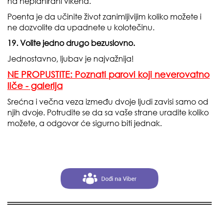
na neplanirani vikend.
Poenta je da učinite život zanimljivijim koliko možete i
ne dozvolite da upadnete u kolotečinu.
19. Volite jedno drugo bezuslovno.
Jednostavno, ljubav je najvažnija!
NE PROPUSTITE: Poznati parovi koji neverovatno
liče - galerija
Srećna i večna veza između dvoje ljudi zavisi samo od
njih dvoje. Potrudite se da sa vaše strane uradite koliko
možete, a odgovor će sigurno biti jednak.