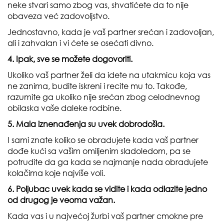
neke stvari samo zbog vas, shvatićete da to nije
obaveza već zadovoljstvo.
Jednostavno, kada je vaš partner srećan i zadovoljan,
ali i zahvalan i vi ćete se osećati divno.
4. Ipak, sve se možete dogovoriti.
Ukoliko vaš partner želi da idete na utakmicu koja vas
ne zanima, budite iskreni i recite mu to. Takođe,
razumite ga ukoliko nije srećan zbog celodnevnog
obilaska vaše daleke rodbine.
5. Mala iznenađenja su uvek dobrodošla.
I sami znate koliko se obradujete kada vaš partner
dođe kući sa vašim omiljenim sladoledom, pa se
potrudite da ga kada se najmanje nada obradujete
kolačima koje najviše voli.
6. Poljubac uvek kada se vidite i kada odlazite jedno
od drugog je veoma važan.
Kada vas i u najvećoj žurbi vaš partner cmokne pre