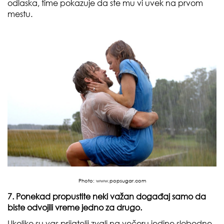
odlaska, time pokazuje da ste mu vi uvek na prvom
mestu.
Photo:
www.popsugar.com
7. Ponekad propustite neki važan događaj samo da
biste odvojili vreme jedno za drugo.
Ukoliko su vas prijatelji zvali na večeru jedine slobodne