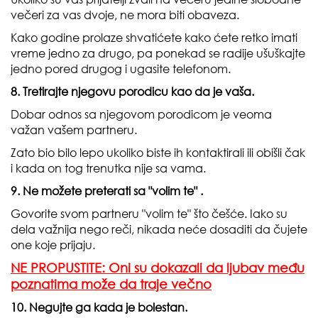
večeri za vas dvoje, ne mora biti obaveza.
Kako godine prolaze shvatićete kako ćete retko imati
vreme jedno za drugo, pa ponekad se radije ušuškajte
jedno pored drugog i ugasite telefonom.
8. Tretirajte njegovu porodicu kao da je vaša.
Dobar odnos sa njegovom porodicom je veoma
važan vašem partneru.
Zato bio bilo lepo ukoliko biste ih kontaktirali ili obišli čak
i kada on tog trenutka nije sa vama.
9. Ne možete preterati sa "volim te" .
Govorite svom partneru "volim te" što češće. Iako su
dela važnija nego reči, nikada neće dosaditi da čujete
one koje prijaju.
NE PROPUSTITE: Oni su dokazali da ljubav među
poznatima može da traje večno
10. Negujte ga kada je bolestan.