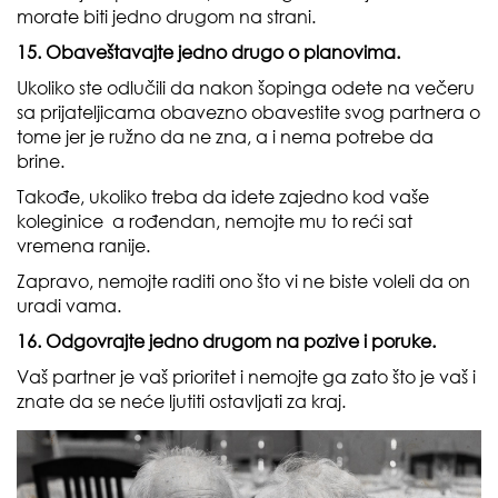
morate biti jedno drugom na strani.
15. Obaveštavajte jedno drugo o planovima.
Ukoliko ste odlučili da nakon šopinga odete na večeru
sa prijateljicama obavezno obavestite svog partnera o
tome jer je ružno da ne zna, a i nema potrebe da
brine.
Takođe, ukoliko treba da idete zajedno kod vaše
koleginice a rođendan, nemojte mu to reći sat
vremena ranije.
Zapravo, nemojte raditi ono što vi ne biste voleli da on
uradi vama.
16. Odgovrajte jedno drugom na pozive i poruke.
Vaš partner je vaš prioritet i nemojte ga zato što je vaš i
znate da se neće ljutiti ostavljati za kraj.