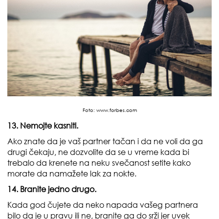
Foto:
www.forbes.com
13. Nemojte kasniti.
Ako znate da je vaš partner tačan i da ne voli da ga
drugi čekaju, ne dozvolite da se u vreme kada bi
trebalo da krenete na neku svečanost setite kako
morate da namažete lak za nokte.
14. Branite jedno drugo.
Kada god čujete da neko napada vašeg partnera
bilo da je u pravu ili ne, branite ga do srži jer uvek