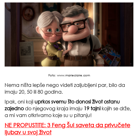
Foto:
www.marieclaire.com
Nema ništa lepše nego videti zaljubljeni par, bilo da
imaju 20, 50 ili 80 godina.
Ipak, oni koji
uprkos svemu što donosi život ostanu
zajedno
do njegovog kraja imaju
19 tajni
kojih se drže,
a mi vam otkrivamo koje su u pitanju!
NE PROPUSTITE: 3 Feng Šui saveta da privučete
ljubav u svoj život