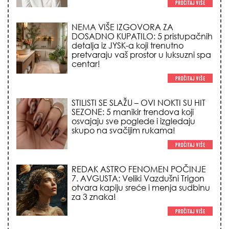
NEMA VIŠE IZGOVORA ZA
DOSADNO KUPATILO: 5 pristupačnih
detalja iz JYSK-a koji trenutno
pretvaraju vaš prostor u luksuzni spa
centar!
STILISTI SE SLAŽU – OVI NOKTI SU HIT
SEZONE: 5 manikir trendova koji
osvajaju sve poglede i izgledaju
skupo na svačijim rukama!
REDAK ASTRO FENOMEN POČINJE
7. AVGUSTA: Veliki Vazdušni Trigon
otvara kapiju sreće i menja sudbinu
za 3 znaka!