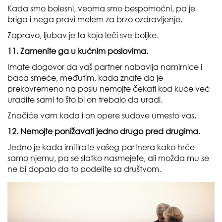
Kada smo bolesni, veoma smo bespomoćni, pa je
briga i nega pravi melem za brzo ozdravljenje.
Zapravo, ljubav je ta koja leči sve boljke.
11. Zamenite ga u kućnim poslovima.
Imate dogovor da vaš partner nabavlja namirnice i
baca smeće, međutim, kada znate da je
prekovremeno na poslu nemojte čekati kod kuće već
uradite sami to što bi on trebalo da uradi.
Značiće vam kada i on opere sudove umesto vas.
12. Nemojte ponižavati jedno drugo pred drugima.
Jedno je kada imitirate vašeg partnera kako hrče
samo njemu, pa se slatko nasmejete, ali možda mu se
ne bi dopalo da to podelite sa društvom.