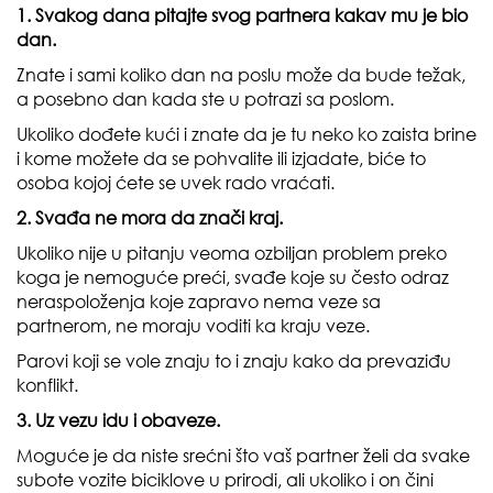
1. Svakog dana pitajte svog partnera kakav mu je bio
dan.
Znate i sami koliko dan na poslu može da bude težak,
a posebno dan kada ste u potrazi sa poslom.
Ukoliko dođete kući i znate da je tu neko ko zaista brine
i kome možete da se pohvalite ili izjadate, biće to
osoba kojoj ćete se uvek rado vraćati.
2. Svađa ne mora da znači kraj.
Ukoliko nije u pitanju veoma ozbiljan problem preko
koga je nemoguće preći, svađe koje su često odraz
neraspoloženja koje zapravo nema veze sa
partnerom, ne moraju voditi ka kraju veze.
Parovi koji se vole znaju to i znaju kako da prevaziđu
konflikt.
3. Uz vezu idu i obaveze.
Moguće je da niste srećni što vaš partner želi da svake
subote vozite biciklove u prirodi, ali ukoliko i on čini