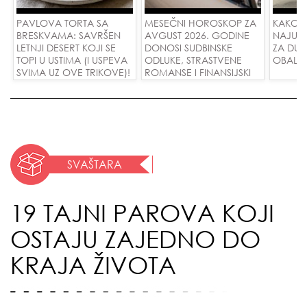
PAVLOVA TORTA SA
MESEČNI HOROSKOP ZA
KAKO 
BRESKVAMA: SAVRŠEN
AVGUST 2026. GODINE
NAJUD
LETNJI DESERT KOJI SE
DONOSI SUDBINSKE
ZA DUG
TOPI U USTIMA (I USPEVA
ODLUKE, STRASTVENE
OBALE
SVIMA UZ OVE TRIKOVE)!
ROMANSE I FINANSIJSKI
USPEH ZA SVE ZNAKOVE!
SVAŠTARA
19 TAJNI PAROVA KOJI
OSTAJU ZAJEDNO DO
KRAJA ŽIVOTA