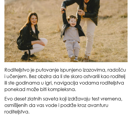
Roditeljstvo je putovanje ispunjeno izazovima, radošću
i učenjem. Bez obzira da li ste skoro ostvarili kao roditelj
ili ste godinama u igri, navigacija vodama roditeljstva
ponekad može biti kompleksna.
Evo deset zlatnih saveta koji izdržavaju test vremena,
osmišljenih da vas vode i podrže kroz avanturu
roditeljstva.