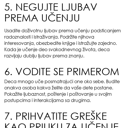
5. NEGUJTE LJUBAV
PREMA UČENJU
Usadite doživotnu ljubav prema učenju podsticanjem
radoznalosti i istraživanja. Podržite njihova
interesovanja, obezbedite knjige i istražujte zajedno.
Kada je učenje deo svakodnevnog života, deca
razvijaju dublju ljubav prema znanju.
6. VODITE SE PRIMEROM
Deca mnogo uče posmatrajući one oko sebe. Budite
onakva osoba kakva želite da vaše dete postane.
Pokažite ljubaznost, poštenje i poštovanje u svojim
postupcima i interakcijama sa drugima.
7. PRIHVATITE GREŠKE
KAO PRILIKU ZA UČENJE