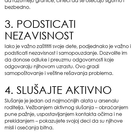
da razumeju granice, čineći da se osećaju sigurno i
bezbedno.
3. PODSTICATI
NEZAVISNOST
Iako je važno zaštititi svoje dete, podjednako je važno i
podsticati nezavisnost i samopouzdanje. Dozvolite im
da donose odluke i preuzmu odgovornosti koje
odgovaraju njihovom uzrastu. Ovo gradi
samopoštovanje i veštine rešavanja problema.
4. SLUŠAJTE AKTIVNO
Slušanje je jedan od najmoćnijih alata u arsenalu
roditelja. Vežbanjem aktivnog slušanja – obraćanjem
pune pažnje, uspostavljanjem kontakta očima i ne
prekidanjem – pokazujete svojoj deci da su njihove
misli i osećanja bitna.