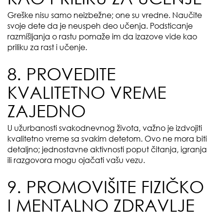
Greške nisu samo neizbežne; one su vredne. Naučite
svoje dete da je neuspeh deo učenja. Podsticanje
razmišljanja o rastu pomaže im da izazove vide kao
priliku za rast i učenje.
8. PROVEDITE
KVALITETNO VREME
ZAJEDNO
U užurbanosti svakodnevnog života, važno je izdvojiti
kvalitetno vreme sa svakim detetom. Ovo ne mora biti
detaljno; jednostavne aktivnosti poput čitanja, igranja
ili razgovora mogu ojačati vašu vezu.
9. PROMOVIŠITE FIZIČKO
I MENTALNO ZDRAVLJE