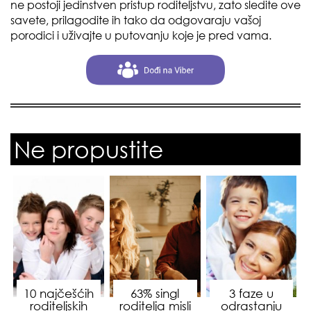
ne postoji jedinstven pristup roditeljstvu, zato sledite ove
savete, prilagodite ih tako da odgovaraju vašoj
porodici i uživajte u putovanju koje je pred vama.
Ne propustite
10 najčešćih
63% singl
3 faze u
roditeljskih
roditelja misli
odrastanju