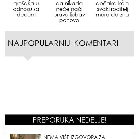
grešaka u
da nikada
dečaka koje
odnosu sa
neće naći
svaki roditelj
decom
pravu ljubav
mora da zna
ponovo
NAJPOPULARNIJI KOMENTARI
PREPORUKA NEDELJE!
STILISTI SE SLAŽU – OVI NOKTI SU HIT