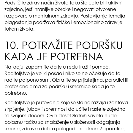
Podstičite zdrav način života tako što ćete biti aktivni
zajedno, jesti hranljive obroke i negovati otvorene
razgovore o mentalnom zdravlju. Postavljanje temelja
blagostanja podržava fizičko i emocionalno zdravlje
tokom života.
10. POTRAŽITE PODRŠKU
KADA JE POTREBNA
Na kraju, zapamtite da je u redu tražiti pomoć.
Roditeljstvo je veliki posao i niko se ne očekuje da to
radite potpuno sam. Obratite se prijateljima, porodici ili
profesionalcima za podršku i smernice kada je to
potrebno.
Roditeljstvo je putovanje koje se stalno razvija i zahteva
strpljenje, ljubav i spremnost da učite i rastete zajedno
sa svojom decom. Ovih deset zlatnih saveta nude
polaznu tačku za snalaženje u složenosti odgajanja
srećne, zdrave i dobro prilagođene dece. Zapamtite,