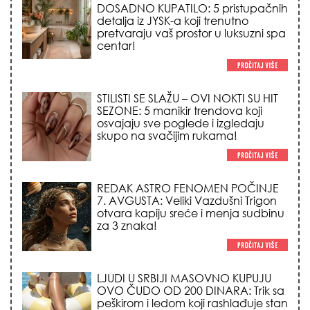
SEZONE: 5 manikir trendova koji
osvajaju sve poglede i izgledaju
skupo na svačijim rukama!
REDAK ASTRO FENOMEN POČINJE
7. AVGUSTA: Veliki Vazdušni Trigon
otvara kapiju sreće i menja sudbinu
za 3 znaka!
LJUDI U SRBIJI MASOVNO KUPUJU
OVO ČUDO OD 200 DINARA: Trik sa
peškirom i ledom koji rashlađuje stan
na +35 za 10 minuta (BEZ KLIME)!
NEDELJNI HOROSKOP (10.08. –
16.08.2026.): Stiže moćno
pomračenje Sunca i Veliki Vazdušni
Trigon – evo kome se život menja iz