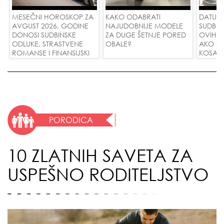
MESEČNI HOROSKOP ZA
KAKO ODABRATI
DATUMI
AVGUST 2026. GODINE
NAJUDOBNIJE MODELE
SUDBIN
DONOSI SUDBINSKE
ZA DUGE ŠETNJE PORED
OVIH 
ODLUKE, STRASTVENE
OBALE?
AKO ŽE
ROMANSE I FINANSIJSKI
KOSA R
USPEH ZA SVE ZNAKOVE!
VODE I
LJUBAV
PORODICA
10 ZLATNIH SAVETA ZA
USPEŠNO RODITELJSTVO