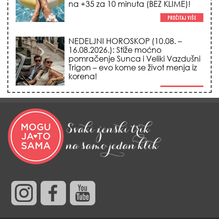
korena!
DATUMI KOJI MENJAJU SUDBINU:
Ošišajte se OVIH dana u mesecu
ako želite da vam kosa raste kao iz
vode i privučete novu ljubav!
TRIK SA CRVENIM NOVČANIKOM I
LOVOROVIM LISTOM: Stari ritual
privlačenja novca koji treba uraditi
baš tokom sezone Lava!
HEMIJA VAM UOPŠTE NE TREBA:
Ovako su naše bake čistile kuću za
0 dinara, a sve je blistalo i mirisalo
danima!