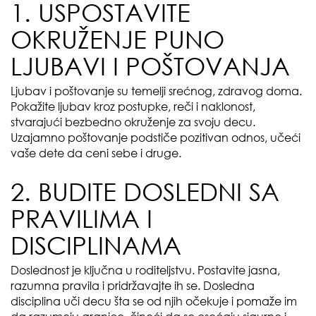
1. USPOSTAVITE
OKRUŽENJE PUNO
LJUBAVI I POŠTOVANJA
Ljubav i poštovanje su temelji srećnog, zdravog doma.
Pokažite ljubav kroz postupke, reči i naklonost,
stvarajući bezbedno okruženje za svoju decu.
Uzajamno poštovanje podstiče pozitivan odnos, učeći
vaše dete da ceni sebe i druge.
2. BUDITE DOSLEDNI SA
PRAVILIMA I
DISCIPLINAMA
Doslednost je ključna u roditeljstvu. Postavite jasna,
razumna pravila i pridržavajte ih se. Dosledna
disciplina uči decu šta se od njih očekuje i pomaže im