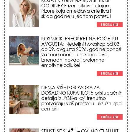
KOSMIČKI PREOKRET NA POČETKU
AVGUSTA: Nedeljni horoskop od 03.
do 09. avgusta 2026. godine donosi
vatrenu energiju sezone Lava,
iznenadni novac i prelomne
emotivne odluke!
NEMA VIŠE IZGOVORA ZA
DOSADNO KUPATILO: 5 pristupačnih
detalja iz JYSK-a koji trenutno
pretvaraju vaš prostor u luksuzni spa
centar!
STILISTI SE SLAŽU – OVI NOKTI SU HIT
SEZONE: 5 manikir trendova koji
osvajaju sve poglede i izgledaju
skupo na svačijim rukama!