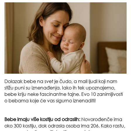
Dolazak bebe na svet je čudo, a mali ljudi koji nam
stižu puni su iznenađenja. Iako ih tek upoznajemo,
bebe kriju neke fascinantne tajne. Evo 10 zanimljivosti
o bebama koje će vas sigurno iznenaditi!
Bebe imaju više kostiju od odraslih:
Novorođenče ima
oko 300 kostiju, dok odrasla osoba ima 206. Kako rastu,