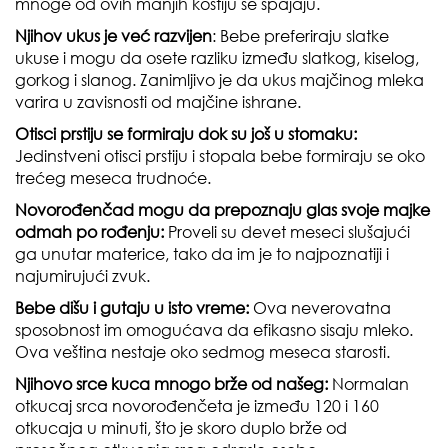
mnoge od ovih manjih kostiju se spajaju.
Njihov ukus je već razvijen
: Bebe preferiraju slatke
ukuse i mogu da osete razliku između slatkog, kiselog,
gorkog i slanog. Zanimljivo je da ukus majčinog mleka
varira u zavisnosti od majčine ishrane.
Otisci prstiju se formiraju dok su još u stomaku:
Jedinstveni otisci prstiju i stopala bebe formiraju se oko
trećeg meseca trudnoće.
Novorođenčad mogu da prepoznaju glas svoje majke
odmah po rođenju:
Proveli su devet meseci slušajući
ga unutar materice, tako da im je to najpoznatiji i
najumirujući zvuk.
Bebe dišu i gutaju u isto vreme:
Ova neverovatna
sposobnost im omogućava da efikasno sisaju mleko.
Ova veština nestaje oko sedmog meseca starosti.
Njihovo srce kuca mnogo brže od našeg:
Normalan
otkucaj srca novorođenčeta je između 120 i 160
otkucaja u minuti, što je skoro duplo brže od