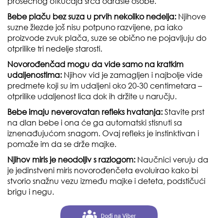
prosečnog otkucaja srca odrasle osobe.
Bebe plaču bez suza u prvih nekoliko nedelja:
Njihove
suzne žlezde još nisu potpuno razvijene, pa iako
proizvode zvuk plača, suze se obično ne pojavljuju do
otprilike tri nedelje starosti.
Novorođenčad mogu da vide samo na kratkim
udaljenostima:
Njihov vid je zamagljen i najbolje vide
predmete koji su im udaljeni oko 20-30 centimetara –
otprilike udaljenost lica dok ih držite u naručju.
Bebe imaju neverovatan refleks hvatanja:
Stavite prst
na dlan bebe i ona će ga automatski stisnuti sa
iznenađujućom snagom. Ovaj refleks je instinktivan i
pomaže im da se drže majke.
Njihov miris je neodoljiv s razlogom:
Naučnici veruju da
je jedinstveni miris novorođenčeta evoluirao kako bi
stvorio snažnu vezu između majke i deteta, podstičući
brigu i negu.