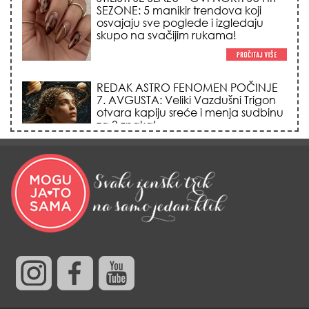
REDAK ASTRO FENOMEN POČINJE
7. AVGUSTA: Veliki Vazdušni Trigon
otvara kapiju sreće i menja sudbinu
za 3 znaka!
LJUDI U SRBIJI MASOVNO KUPUJU
OVO ČUDO OD 200 DINARA: Trik sa
peškirom i ledom koji rashlađuje stan
na +35 za 10 minuta (BEZ KLIME)!
DATUMI KOJI MENJAJU SUDBINU:
Ošišajte se OVIH dana u mesecu
ako želite da vam kosa raste kao iz
vode i privučete novu ljubav!
TRIK SA CRVENIM NOVČANIKOM I
LOVOROVIM LISTOM: Stari ritual
privlačenja novca koji treba uraditi